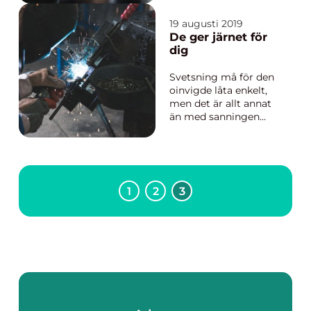
kompetensområden.
Idag kan man skilja
19 augusti 2019
mellan familjerätt,
De ger järnet för
fastighetsrätt, asylrätt
dig
och kanske det mest
omtalade, brott...
Svetsning må för den
oinvigde låta enkelt,
men det är allt annat
än med sanningen
överensstämmande.
Svets är skicklighet
och precision och
kunskap på hög nivå.
Inte bara behöver du
1
2
3
veta ...