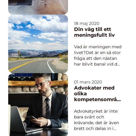
med ett gott
bemötande och ett
trevligt hotell med
flera val...
18 maj 2020
Din väg till ett
meningsfullt liv
Vad är meningen med
livet?Det är en så stor
fråga att den nästan
har blivit banal vid det
här laget. Lite synd får
man väl säga,
eftersom det är
01 mars 2020
viktigt att ställa sig
Advokater med
just den frågan d&...
olika
kompetensområd
en
Advokatyrket är inte
bara svårt och
krävande, det är även
brett och delas in i
olika