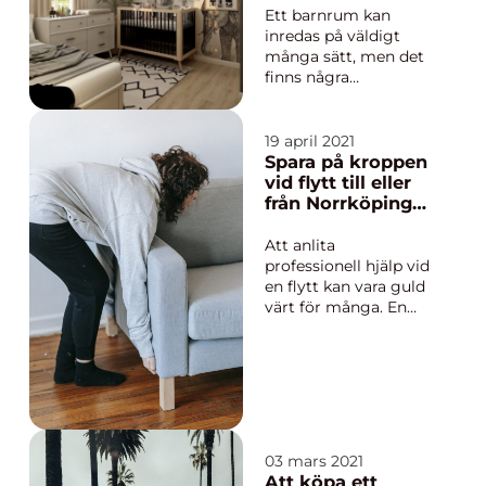
skapa
Ett barnrum kan
drömrummet
inredas på väldigt
många sätt, men det
finns några
grundläggande ting
som man bör ta med i
planeringen av
19 april 2021
rummet som gör att
Spara på kroppen
det blir både
vid flytt till eller
funktionellt och
från Norrköping
tilltalande. Är barnet
genom att anlita
i...
en professionell
Att anlita
flyttfirma
professionell hjälp vid
en flytt kan vara guld
värt för många. En
flytt kan innebära
stress på många olika
sätt och ju mer man
kan minska på den
desto bättre är det.
Det finns ofta flera
flyttfirmor som
03 mars 2021
erbjuder sina tjänster
Att köpa ett