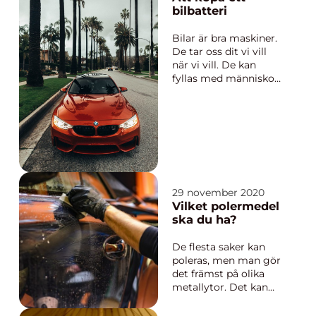
på en ort och...
bilbatteri
Bilar är bra maskiner.
De tar oss dit vi vill
när vi vill. De kan
fyllas med människor,
husdjur eller varor
eller med alltihop
samtidigt. För många
av oss skulle tillvaron
och vardagen inte
fungera alls utan
bilen. Att bilens
startmotor drivs av
29 november 2020
ett ...
Vilket polermedel
ska du ha?
De flesta saker kan
poleras, men man gör
det främst på olika
metallytor. Det kan
vara för att rost har
uppstått. Eller för att