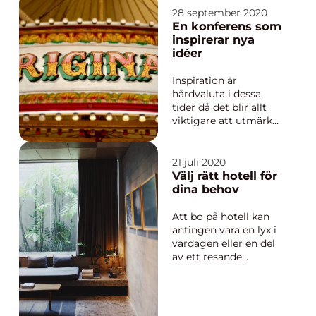
det har kommit en
28 september 2020
större repa man vill få
En konferens som
bort. Då använder
inspirerar nya
man sig av polering
idéer
för att få bort det.
Man börjar med att
Inspiration är
sli...
hårdvaluta i dessa
tider då det blir allt
viktigare att utmärka
sig – både som
privatperson i jakt på
ett arbete och företag
21 juli 2020
i jakt på kunder. Det
Välj rätt hotell för
handlar helt enkelt
dina behov
om att kunna väcka
den där passionen
Att bo på hotell kan
inombords oss till liv.
antingen vara en lyx i
Det är ...
vardagen eller en del
av ett resande
arbetsliv. Oavsett om
du bor på hotell som
privatperson eller i
arbetet är det viktigt