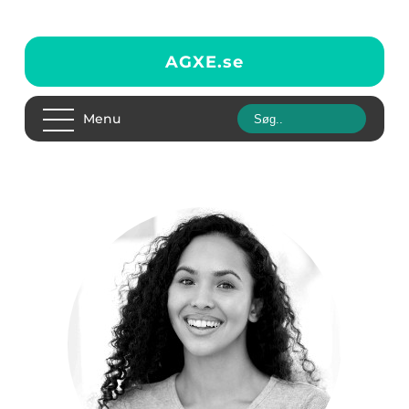
AGXE.
se
Menu