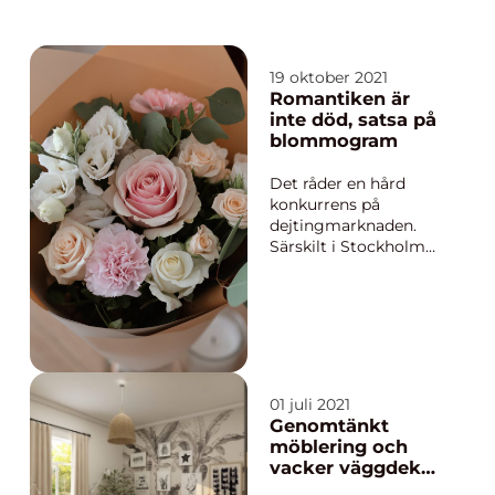
19 oktober 2021
Romantiken är
inte död, satsa på
blommogram
Det råder en hård
konkurrens på
dejtingmarknaden.
Särskilt i Stockholm
råder det stor
kräsenhet bland
singlar både på Tinder
och ute på krogen.
Samtidigt upplever
många att det är
sv&arin...
01 juli 2021
Genomtänkt
möblering och
vacker väggdekor
till barn kan