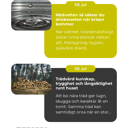
03. jul
Nödvatten så säkrar du
dricksvatten när krisen
kommer
När vattnet i kranen plötsligt
slutar rinna stannar nästan
allt. Matlagning, hygien,
sjukvård, brand...
02. jul
Trädvård kunskap,
trygghet och långsiktighet
runt huset
Att bo nära träd ger lugn,
skugga och karaktär åt en
tomt. Samma träd kan
samtidigt oroa när en stor...