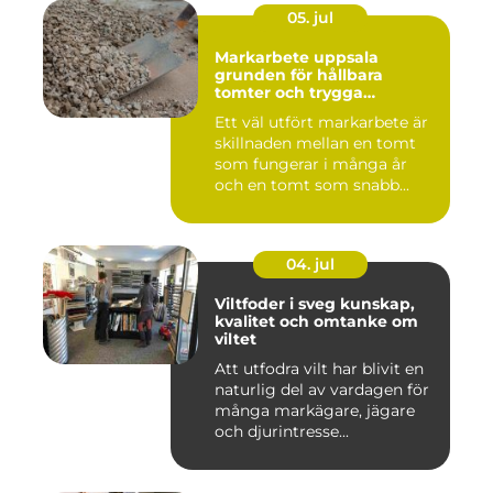
05. jul
Markarbete uppsala
grunden för hållbara
tomter och trygga
byggprojekt
Ett väl utfört markarbete är
skillnaden mellan en tomt
som fungerar i många år
och en tomt som snabb...
04. jul
Viltfoder i sveg kunskap,
kvalitet och omtanke om
viltet
Att utfodra vilt har blivit en
naturlig del av vardagen för
många markägare, jägare
och djurintresse...