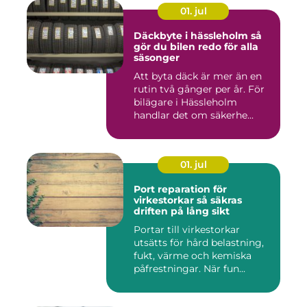
01. jul
Däckbyte i hässleholm så
gör du bilen redo för alla
säsonger
Att byta däck är mer än en
rutin två gånger per år. För
bilägare i Hässleholm
handlar det om säkerhe...
01. jul
Port reparation för
virkestorkar så säkras
driften på lång sikt
Portar till virkestorkar
utsätts för hård belastning,
fukt, värme och kemiska
påfrestningar. När fun...