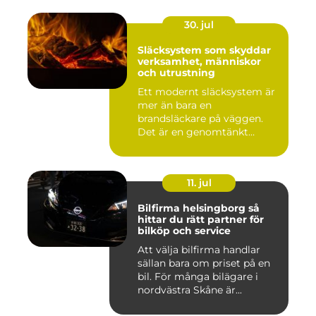
30. jul
Släcksystem som skyddar
verksamhet, människor
och utrustning
Ett modernt släcksystem är
mer än bara en
brandsläckare på väggen.
Det är en genomtänkt
lösning som ...
11. jul
Bilfirma helsingborg så
hittar du rätt partner för
bilköp och service
Att välja bilfirma handlar
sällan bara om priset på en
bil. För många bilägare i
nordvästra Skåne är...