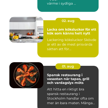
värme i sydliga ...
02. aug
Lacka om köksluckor för ett
kök som känns helt nytt
Lackering köksluckor Skövde
är ett av de mest prisvärda
sätten att för...
01. aug
Spansk restaurang i
vasastan när tapas, grill
och vardagslyx möts
Att hitta en riktigt bra
spansk restaurang i
Stockholm handlar ofta om
mer än bara maten. Många
söke...