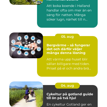
Att boka boende i Halland
handlar ofta om mer än en
säng för natten. Många
söker lugn, närhet till n...
05. aug
Bergvärme – så fungerar
det och därför väljer
många denna lösning
Att värma upp huset blir
sällan billigare med tiden.
Priset på el och andra brä...
04. aug
Cykeltur på gotland guide
till ön på två hjul
En cykeltur Gotland ger en