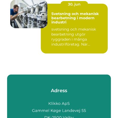
30. jun
Svetsning och mekanisk
bearbetning i modern
industri
svetsning och mekanisk
bearbetning utgör
ryggraden i många
industriföretag. När
komplexa anläggninga...
Adress