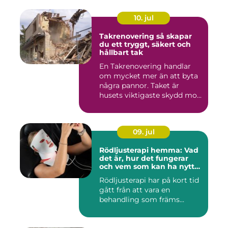
10. jul
Takrenovering så skapar
du ett tryggt, säkert och
hållbart tak
En Takrenovering handlar
om mycket mer än att byta
några pannor. Taket är
husets viktigaste skydd mo...
09. jul
Rödljusterapi hemma: Vad
det är, hur det fungerar
och vem som kan ha nytta
av det
Rödljusterapi har på kort tid
gått från att vara en
behandling som främs...