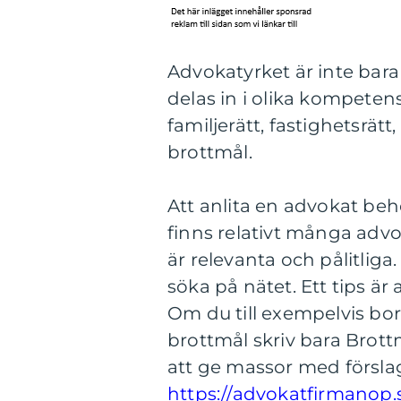
Advokatyrket är inte bara
delas in i olika kompete
familjerätt, fastighetsrät
brottmål.
Att anlita en advokat beh
finns relativt många ad
är relevanta och pålitliga.
söka på nätet. Ett tips ä
Om du till exempelvis bo
brottmål skriv bara Brot
att ge massor med förslag
https://advokatfirmanop.