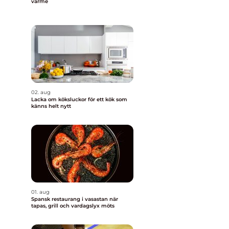
värme
02. aug
Lacka om köksluckor för ett kök som
känns helt nytt
01. aug
Spansk restaurang i vasastan när
tapas, grill och vardagslyx möts