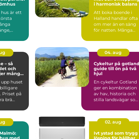
drömhus
i harmonisk balans
hus är ett
Att boka boende i
törsta
Halland handlar ofta
Många
om mer än en säng
änge,
för natten. Många
er, tittar på
söker lugn, närhet til
n...
aug
04. aug
e – så
Cykeltur på gotlan
det och
guide till ön på två
ljer många
hjul
sning
 upp huset
En cykeltur Gotland
 billigare
ger en kombination
 Priset på
av hav, historia och
a brä...
stilla landsvägar so
är svår att hitta ...
aug
02. aug
i Malmö:
Ivt ystad som trygg
 hus med
lösning för hållbar