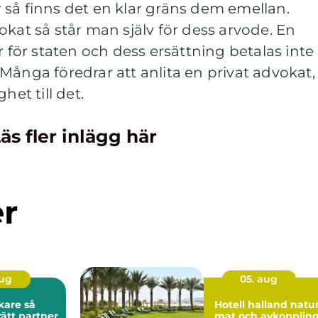
 så finns det en klar gräns dem emellan.
okat så står man själv för dess arvode. En
r för staten och dess ersättning betalas inte
Många föredrar att anlita en privat advokat,
het till det.
äs fler inlägg här
er
aug
05. aug
are så
Hotell halland natur,
rätt partner
mat och avkopplin