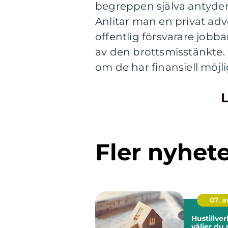
begreppen själva antyder
Anlitar man en privat adv
offentlig försvarare jobba
av den brottsmisstänkte. 
om de har finansiell möjlig
L
Fler nyhet
07. 
Hustillverk
väljer du 