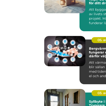
för ditt 
Att bygga 
av livets s
projekt. 
funderar l
jämför pris
ritni...
05. 
Bergvärm
fungerar 
därför vä
denna lö
Att värma
blir sällan
med tiden.
el och andr
03. 
Syllbyte 
Tryggare