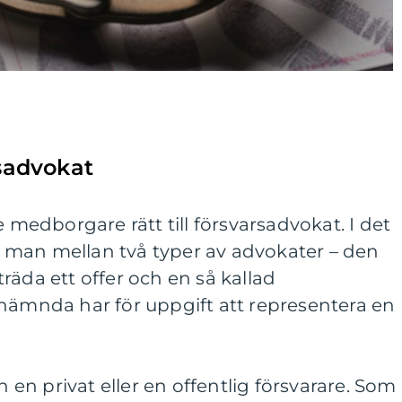
lsadvokat
e medborgare rätt till försvarsadvokat. I det
man mellan två typer av advokater – den
räda ett offer och en så kallad
tnämnda har för uppgift att representera en
n en privat eller en offentlig försvarare. Som