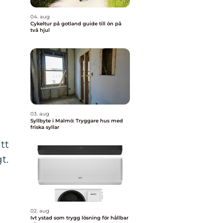
04. aug
Cykeltur på gotland guide till ön på
två hjul
03. aug
Syllbyte i Malmö: Tryggare hus med
friska syllar
tt
t.
e
02. aug
Ivt ystad som trygg lösning för hållbar