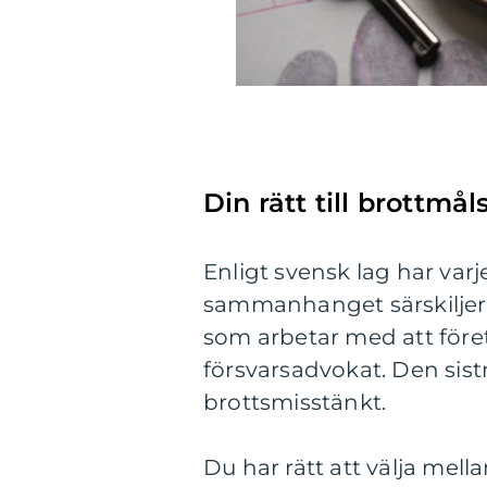
Din rätt till brottmå
Enligt svensk lag har varj
sammanhanget särskiljer 
som arbetar med att föret
försvarsadvokat. Den sis
brottsmisstänkt.
Du har rätt att välja mella