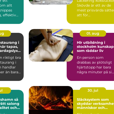
r ett
Lackering kökslucko
om allt
Skövde är ett av de
knippas
mest prisvärda sätte
 effektiv
att för...
r värme i
aug
01. aug
staurang i
Hlr utbildning i
stockholm kunskap
vardagslyx
som räddar liv
n riktigt bra
En person som
taurang i
drabbas av plötsligt
 handlar
hjärtstopp har bara
er än bara
några minuter på sig
nga söke...
Innan ambulansen
hinner...
ul
30. jul
lshamn så
Släcksystem som
rätt salong
skyddar verksamhe
valitet och
människor och
t
utrustning