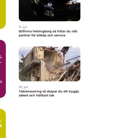
11. jul
Bilfirma helsingborg så hittar du rätt
partner för bilköp och service
,
a
10. jul
Takrenovering så skapar du ett tryggt,
säkert och hållbart tak
a
a