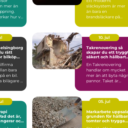
risör
Ett modernt
de
m mer än
släcksystem är mer
ippning.
än bara en
rkar hur vi
brandsläckare på
, hur vi
väggen. Det är en
genomtänkt lösning
som ...
ul
10. jul
helsingborg
Takrenovering så
du rätt
skapar du ett tryggt
ör bilköp
säkert och hållbart
ce
tak
ilfirma
En Takrenovering
llan bara
handlar om mycket
på en bil.
mer än att byta någr
 bilägare i
pannor. Taket är
 Skåne är...
husets viktigaste
skydd mo...
ul
05. jul
rapi
Markarbete uppsal
ad det är,
grunden för hållbar
ungerar och
tomter och trygga
kan ha
byggprojekt