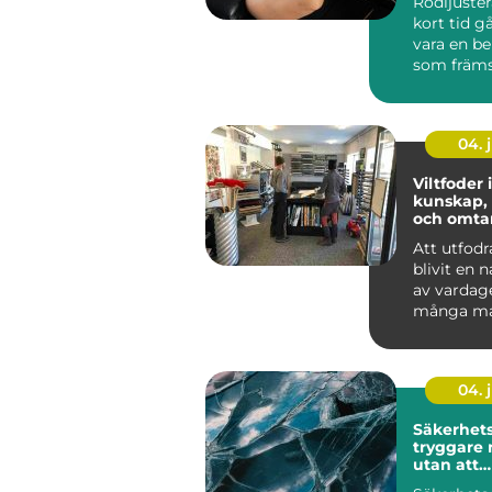
Rödljuster
nytta av 
kort tid gå
vara en b
som främs.
04. j
Viltfoder 
kunskap, 
och omta
viltet
Att utfodra
blivit en n
av vardag
många ma
jägare oc
djurintress
04. j
Säkerhets
tryggare 
utan att
komprom