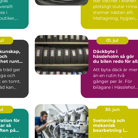
glas
När vattnet i kranen
erallt
plötsligt slutar rinna
s i
stannar nästan allt.
butiker,
Matlagning, hygien,
 offentliga
sjukvård, brand...
 Sy...
ul
01. jul
Däckbyte i
och
hässleholm så gör
ghet runt
du bilen redo för al
säsonger
a träd ger
Att byta däck är mer
gga och
än en rutin två
t en tomt.
gånger per år. För
äd kan
bilägare i Hässlehol
 oroa när en
handlar det om
säkerhe...
ul
30. jun
ation för
Svetsning och
r så
mekanisk
iften på
bearbetning i
modern industri