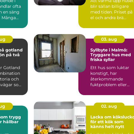
boende i
Att värma upp huset
ndlar ofta
blir sällan billigare
n en säng
med tiden. Priset på
n. Många
el och andra brä...
 närhet till
aug
03. aug
på gotland
Syllbyte i Malmö:
 ön på två
Tryggare hus med
friska syllar
ur Gotland
Ett hus som luktar
mbination
konstigt, har
storia och
återkommande
dsvägar som
fuktproblem eller
hitta ...
diffusa
inomhusbesvär kan...
aug
02. aug
 som trygg
Lacka om köksluck
r hållbar
för ett kök som
känns helt nytt