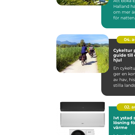
Att boka 
Halland ha
om mer ä
för natte
söker lugn,
n...
04. 
Cykeltur 
guide till
hjul
En cykelt
ger en ko
av hav, hi
stilla lan
är svår att 
02. 
Ivt ystad
lösning fö
värme