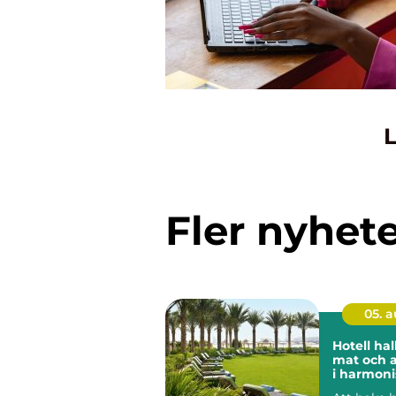
L
Fler nyhet
05. 
Hotell halland
mat och 
i harmoni