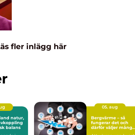
äs fler inlägg här
er
aug
05. aug
 natur,
Bergvärme – så
avkoppling
fungerar det och
sk balans
därför väljer många
denna lösning