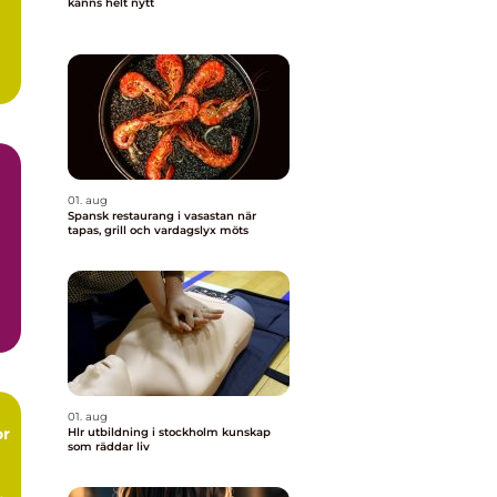
känns helt nytt
01. aug
Spansk restaurang i vasastan när
tapas, grill och vardagslyx möts
01. aug
or
Hlr utbildning i stockholm kunskap
som räddar liv