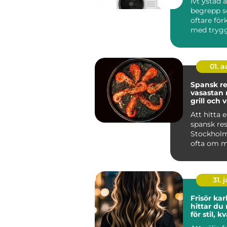
Ivt ystad ä
begrepp s
oftare för
med trygg,
och hållba
sydliga ...
01. 
Spansk re
vasastan när tapas,
grill och 
möts
Att hitta e
spansk res
Stockholm
ofta om m
maten. Må
31. j
Frisör kar
hittar du 
för stil, k
personlig