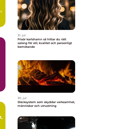
r
n
31. jul
Frisör karlshamn så hittar du rätt
salong för stil, kvalitet och personligt
bemötande
.
30. jul
Släcksystem som skyddar verksamhet,
människor och utrustning
t,