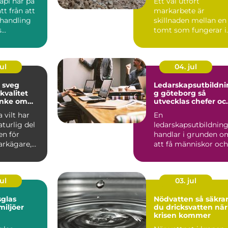
api har på
Ett väl utfört
det
tt från att
markarbete är
ehandling
skillnaden mellan en
..
tomt som fungerar i
många år och en
tomt som snabb...
ul
04. jul
i sveg
Ledarskapsutbildni
kvalitet
g göteborg så
nke om
utvecklas chefer oc
team på riktigt
 vilt har
En
aturlig del
ledarskapsutbildnin
en för
handlar i grunden o
rkägare,
att få människor och
h
verksamhet att
e...
fungera bättre till...
ul
03. jul
glas
Nödvatten så säkrar
miljöer
du dricksvatten när
krisen kommer
issa med