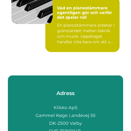
Vad en pianostämmare
egentligen gör och varför
det spelar roll
En pianostämmare arbetar i
gränslandet mellan teknik
och musik. Uppdraget
handlar inte bara om att v...
Adress