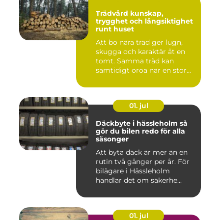
Trädvård kunskap,
trygghet och långsiktighet
runt huset
Att bo nära träd ger lugn,
skugga och karaktär åt en
tomt. Samma träd kan
samtidigt oroa när en stor...
01. jul
Däckbyte i hässleholm så
gör du bilen redo för alla
säsonger
Att byta däck är mer än en
rutin två gånger per år. För
bilägare i Hässleholm
handlar det om säkerhe...
01. jul