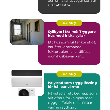
och stilla landsvägar som är
svår att hitta ...
03. aug
Syllbyte i Malmö: Tryggare
hus med friska syllar
Ett hus som luktar konstigt,
har återkommande
fuktproblem eller diffusa
inomhusbesvär kan...
02. aug
Ivt ystad som trygg lösning
för hållbar värme
Ivt ystad är ett begrepp som
allt oftare förknippas med
trygg, effektiv och hållbar
värme i sydliga ...