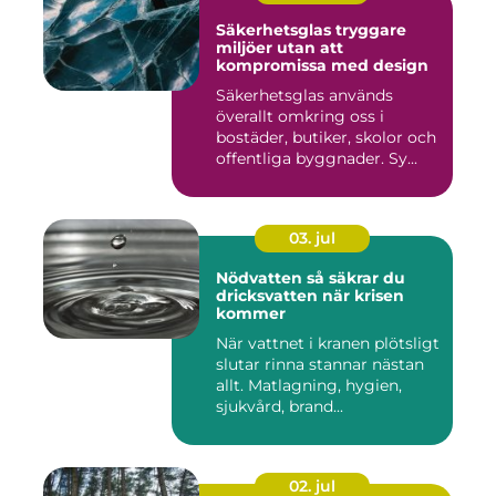
Säkerhetsglas tryggare
miljöer utan att
kompromissa med design
Säkerhetsglas används
överallt omkring oss i
bostäder, butiker, skolor och
offentliga byggnader. Sy...
03. jul
Nödvatten så säkrar du
dricksvatten när krisen
kommer
När vattnet i kranen plötsligt
slutar rinna stannar nästan
allt. Matlagning, hygien,
sjukvård, brand...
02. jul