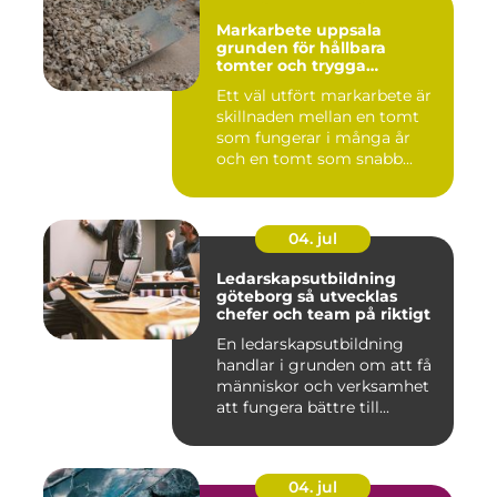
Markarbete uppsala
grunden för hållbara
tomter och trygga
byggprojekt
Ett väl utfört markarbete är
skillnaden mellan en tomt
som fungerar i många år
och en tomt som snabb...
04. jul
Ledarskapsutbildning
göteborg så utvecklas
chefer och team på riktigt
En ledarskapsutbildning
handlar i grunden om att få
människor och verksamhet
att fungera bättre till...
04. jul