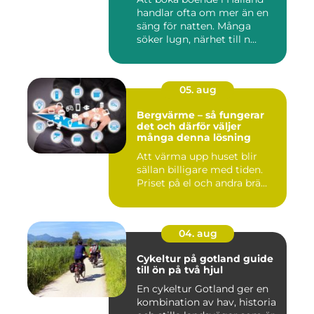
handlar ofta om mer än en
säng för natten. Många
söker lugn, närhet till n...
05. aug
Bergvärme – så fungerar
det och därför väljer
många denna lösning
Att värma upp huset blir
sällan billigare med tiden.
Priset på el och andra brä...
04. aug
Cykeltur på gotland guide
till ön på två hjul
En cykeltur Gotland ger en
kombination av hav, historia