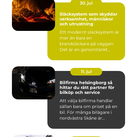
30. jul
Släcksystem som skyddar
verksamhet, människor
och utrustning
Ett modernt släcksystem är
mer än bara en
brandsläckare på väggen.
Det är en genomtänkt
lösning som ...
11. jul
Bilfirma helsingborg så
hittar du rätt partner för
bilköp och service
Att välja bilfirma handlar
sällan bara om priset på en
bil. För många bilägare i
nordvästra Skåne är...