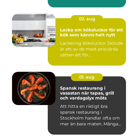
02. aug
Lacka om köksluckor för ett
kök som känns helt nytt
Lackering köksluckor Skövde
är ett av de mest prisvärda
sätten att för...
01. aug
Spansk restaurang i
vasastan när tapas, grill
och vardagslyx möts
Att hitta en riktigt bra
spansk restaurang i
Stockholm handlar ofta om
mer än bara maten. Många
söke...