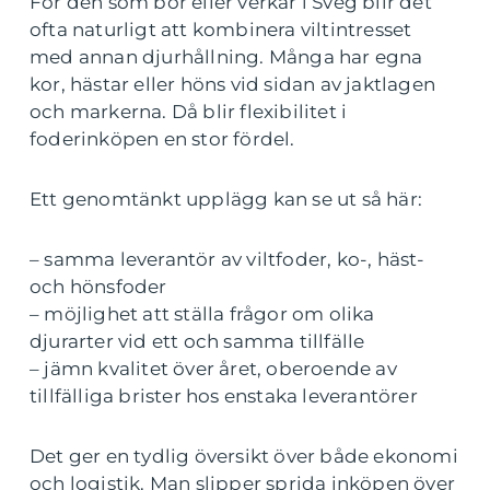
För den som bor eller verkar i Sveg blir det
ofta naturligt att kombinera viltintresset
med annan djurhållning. Många har egna
kor, hästar eller höns vid sidan av jaktlagen
och markerna. Då blir flexibilitet i
foderinköpen en stor fördel.
Ett genomtänkt upplägg kan se ut så här:
– samma leverantör av viltfoder, ko-, häst-
och hönsfoder
– möjlighet att ställa frågor om olika
djurarter vid ett och samma tillfälle
– jämn kvalitet över året, oberoende av
tillfälliga brister hos enstaka leverantörer
Det ger en tydlig översikt över både ekonomi
och logistik. Man slipper sprida inköpen över