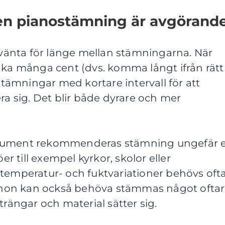
en pianostämning är avgörand
t vänta för länge mellan stämningarna. När
nka många cent (dvs. komma långt ifrån rätt
 stämningar med kortare intervall för att
ra sig. Det blir både dyrare och mer
trument rekommenderas stämning ungefär 
öer till exempel kyrkor, skolor eller
 temperatur- och fuktvariationer behövs oft
pianon kan också behöva stämmas något ofta
trängar och material sätter sig.