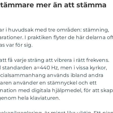
stämmare mer än att stämma
r i huvudsak med tre områden: stämning,
rationer. I praktiken flyter de här delarna of
 var för sig.
få varje sträng att vibrera i rätt frekvens.
ll standarden a=440 Hz, men i vissa kyrkor,
specialsammanhang används ibland andra
ren använder en stämnyckel och ett
ination med digitala hjälpmedel, för att ska
genom hela klaviaturen.