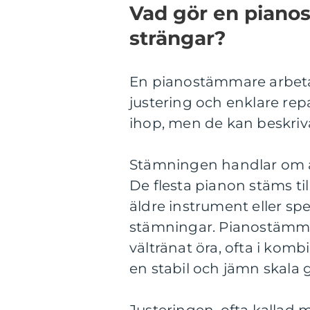
Vad gör en piano
strängar?
En pianostämmare arbeta
justering och enklare repa
ihop, men de kan beskrivas
Stämningen handlar om att 
De flesta pianon stäms ti
äldre instrument eller 
stämningar. Pianostämma
vältränat öra, ofta i komb
en stabil och jämn skala 