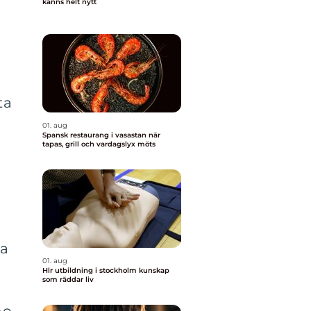
känns helt nytt
ta
01. aug
Spansk restaurang i vasastan när
tapas, grill och vardagslyx möts
pa
01. aug
Hlr utbildning i stockholm kunskap
som räddar liv