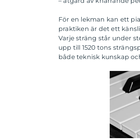
– åtgärd av knarrande ped
För en lekman kan ett pia
praktiken är det ett käns
Varje sträng står under s
upp till 1520 tons strängs
både teknisk kunskap och