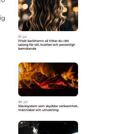
no
ig
31. jul
Frisör karlshamn så hittar du rätt
salong för stil, kvalitet och personligt
bemötande
30. jul
Släcksystem som skyddar verksamhet,
människor och utrustning