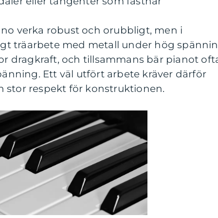
aler eller tangenter som fastnar
no verka robust och orubbligt, men i
ligt träarbete med metall under hög spännin
tor dragkraft, och tillsammans bär pianot oft
pänning. Ett väl utfört arbete kräver därför
 stor respekt för konstruktionen.