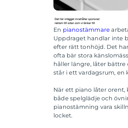
En
pianostämmare
arbeta
Uppdraget handlar inte b
efter rätt tonhöjd. Det h
ofta bär stora känslomäs
håller längre, låter bättre
står i ett vardagsrum, en 
När ett piano låter orent,
både spelglädje och övni
pianostämning vara skilln
locket.