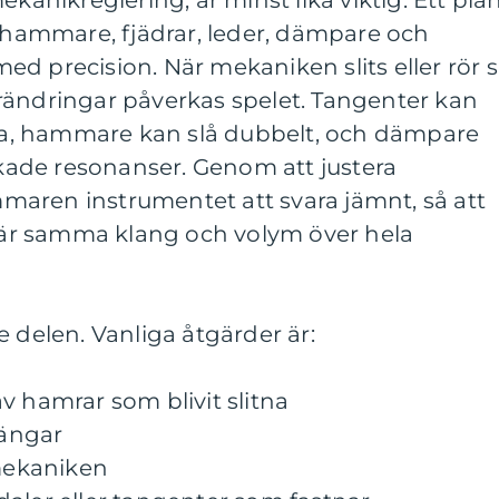
ekanikreglering, är minst lika viktig. Ett pia
: hammare, fjädrar, leder, dämpare och
d precision. När mekaniken slits eller rör s
rändringar påverkas spelet. Tangenter kan
ätta, hammare kan slå dubbelt, och dämpare
ade resonanser. Genom att justera
aren instrumentet att svara jämnt, så att
r samma klang och volym över hela
e delen. Vanliga åtgärder är:
v hamrar som blivit slitna
rängar
 mekaniken