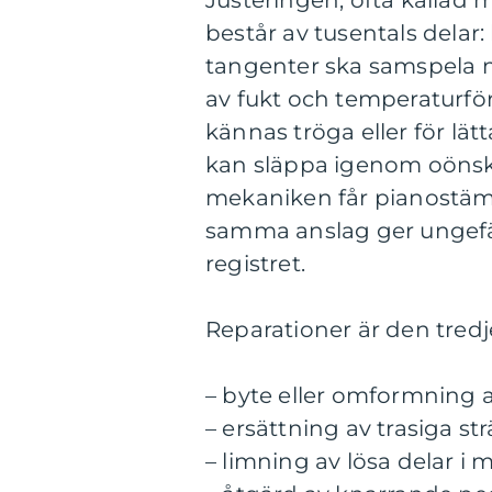
Justeringen, ofta kallad m
består av tusentals delar
tangenter ska samspela me
av fukt och temperaturfö
kännas tröga eller för l
kan släppa igenom oönsk
mekaniken får pianostämm
samma anslag ger ungefä
registret.
Reparationer är den tredj
– byte eller omformning a
– ersättning av trasiga st
– limning av lösa delar i