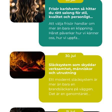
Frisör karlshamn så hittar
du rätt salong för stil,
kvalitet och personligt
bemötande
Att välja frisör handlar om
mer än bara en klippning.
Håret påverkar hur vi känner
oss, hur vi uppfa...
30. jul
Släcksystem som skyddar
verksamhet, människor
och utrustning
Ett modernt släcksystem är
mer än bara en
brandsläckare på väggen.
Det är en genomtänkt
lösning som ...
11. jul