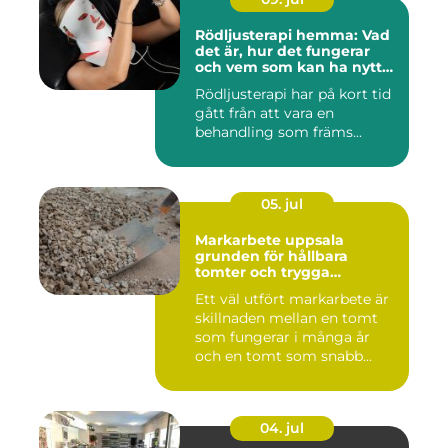
Rödljusterapi hemma: Vad
det är, hur det fungerar
och vem som kan ha nytta
av det
Rödljusterapi har på kort tid
gått från att vara en
behandling som främs...
05. jul
Markarbete uppsala
grunden för hållbara
tomter och trygga
byggprojekt
Ett väl utfört markarbete är
skillnaden mellan en tomt
som fungerar i många år
och en tomt som snabb...
04. jul