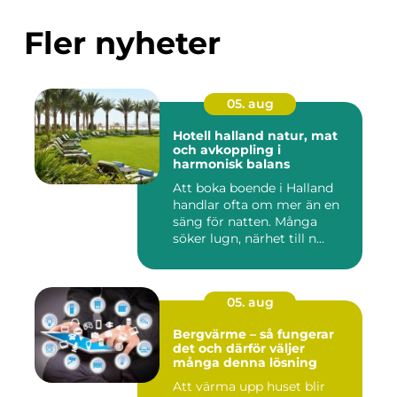
Fler nyheter
05. aug
Hotell halland natur, mat
och avkoppling i
harmonisk balans
Att boka boende i Halland
handlar ofta om mer än en
säng för natten. Många
söker lugn, närhet till n...
05. aug
Bergvärme – så fungerar
det och därför väljer
många denna lösning
Att värma upp huset blir