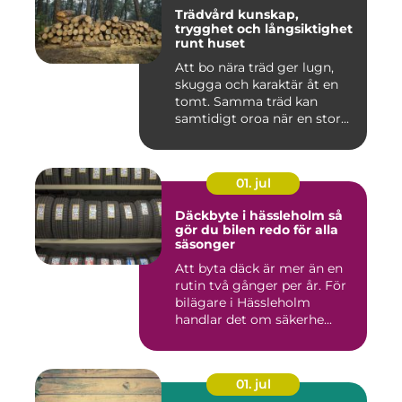
Trädvård kunskap,
trygghet och långsiktighet
runt huset
Att bo nära träd ger lugn,
skugga och karaktär åt en
tomt. Samma träd kan
samtidigt oroa när en stor...
01. jul
Däckbyte i hässleholm så
gör du bilen redo för alla
säsonger
Att byta däck är mer än en
rutin två gånger per år. För
bilägare i Hässleholm
handlar det om säkerhe...
01. jul