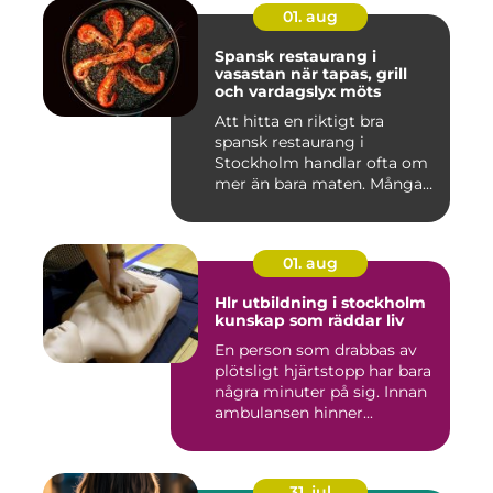
01. aug
Spansk restaurang i
vasastan när tapas, grill
och vardagslyx möts
Att hitta en riktigt bra
spansk restaurang i
Stockholm handlar ofta om
mer än bara maten. Många
söke...
01. aug
Hlr utbildning i stockholm
kunskap som räddar liv
En person som drabbas av
plötsligt hjärtstopp har bara
några minuter på sig. Innan
ambulansen hinner...
31. jul