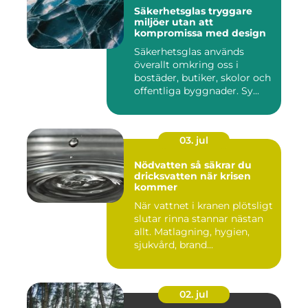
Säkerhetsglas tryggare
miljöer utan att
kompromissa med design
Säkerhetsglas används
överallt omkring oss i
bostäder, butiker, skolor och
offentliga byggnader. Sy...
03. jul
Nödvatten så säkrar du
dricksvatten när krisen
kommer
När vattnet i kranen plötsligt
slutar rinna stannar nästan
allt. Matlagning, hygien,
sjukvård, brand...
02. jul