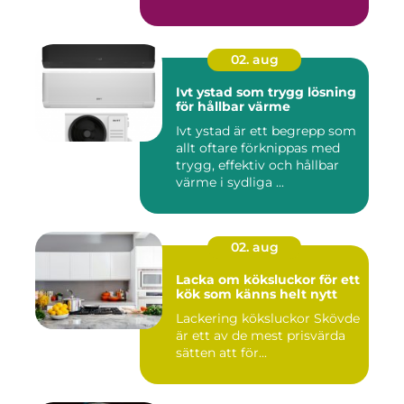
02. aug
Ivt ystad som trygg lösning
för hållbar värme
Ivt ystad är ett begrepp som
allt oftare förknippas med
trygg, effektiv och hållbar
värme i sydliga ...
02. aug
Lacka om köksluckor för ett
kök som känns helt nytt
Lackering köksluckor Skövde
är ett av de mest prisvärda
sätten att för...