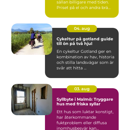
sällan billigare med tiden.
Priset på el och andra brä...
04. aug
Cykeltur på gotland guide
till ön på två hjul
En cykeltur Gotland ger en
kombination av hav, historia
och stilla landsvägar som är
svår att hitta ...
03. aug
Syllbyte i Malmö: Tryggare
hus med friska syllar
Ett hus som luktar konstigt,
har återkommande
fuktproblem eller diffusa
inomhusbesvär kan...