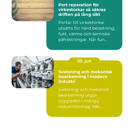
Port reparation för
virkestorkar så säkras
driften på lång sikt
Portar till virkestorkar
utsätts för hård belastning,
fukt, värme och kemiska
påfrestningar. När fun...
30. jun
Svetsning och mekanisk
bearbetning i modern
industri
svetsning och mekanisk
bearbetning utgör
ryggraden i många
industriföretag. När
komplexa anläggninga...