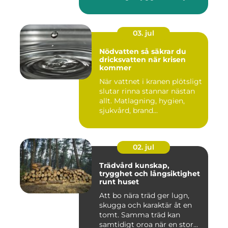
03. jul
Nödvatten så säkrar du
dricksvatten när krisen
kommer
När vattnet i kranen plötsligt
slutar rinna stannar nästan
allt. Matlagning, hygien,
sjukvård, brand...
02. jul
Trädvård kunskap,
trygghet och långsiktighet
runt huset
Att bo nära träd ger lugn,
skugga och karaktär åt en
tomt. Samma träd kan
samtidigt oroa när en stor...