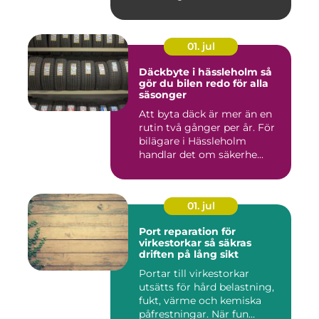
01. jul
Däckbyte i hässleholm så
gör du bilen redo för alla
säsonger
Att byta däck är mer än en
rutin två gånger per år. För
bilägare i Hässleholm
handlar det om säkerhe...
01. jul
Port reparation för
virkestorkar så säkras
driften på lång sikt
Portar till virkestorkar
utsätts för hård belastning,
fukt, värme och kemiska
påfrestningar. När fun...