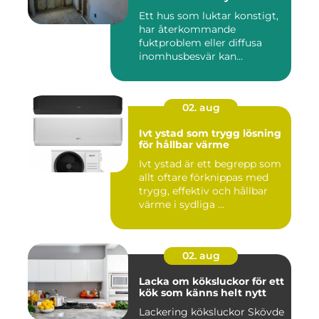
Ett hus som luktar konstigt,
har återkommande
fuktproblem eller diffusa
inomhusbesvär kan...
02. aug
Ivt ystad som trygg lösning
för hållbar värme
Ivt ystad är ett begrepp som
allt oftare förknippas med
trygg, effektiv och hållbar
värme i sydliga ...
02. aug
Lacka om köksluckor för ett
kök som känns helt nytt
Lackering köksluckor Skövde