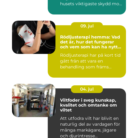
husets viktigaste skydd mo...
09. jul
Rödljusterapi hemma: Vad
det är, hur det fungerar
och vem som kan ha nytta
av det
Rödljusterapi har på kort tid
gått från att vara en
behandling som främs...
04. jul
Viltfoder i sveg kunskap,
kvalitet och omtanke om
viltet
Att utfodra vilt har blivit en
naturlig del av vardagen för
många markägare, jägare
och djurintresse...