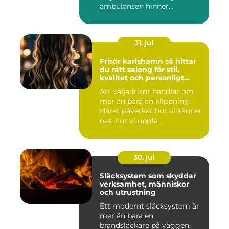
ambulansen hinner...
31. jul
Frisör karlshamn så hittar
du rätt salong för stil,
kvalitet och personligt
bemötande
Att välja frisör handlar om
mer än bara en klippning.
Håret påverkar hur vi känner
oss, hur vi uppfa...
30. jul
Släcksystem som skyddar
verksamhet, människor
och utrustning
Ett modernt släcksystem är
mer än bara en
brandsläckare på väggen.