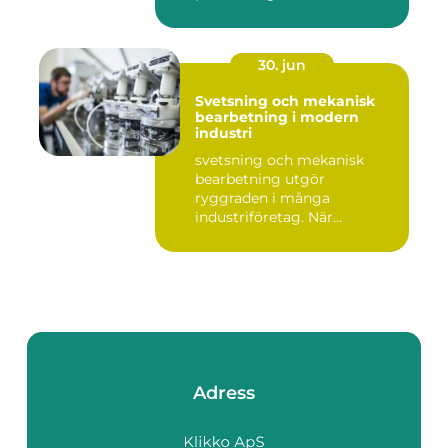
30. jun
Svetsning och mekanisk
bearbetning i modern
industri
svetsning och mekanisk
bearbetning utgör
ryggraden i många
industriföretag. När
komplexa anläggninga...
Adress