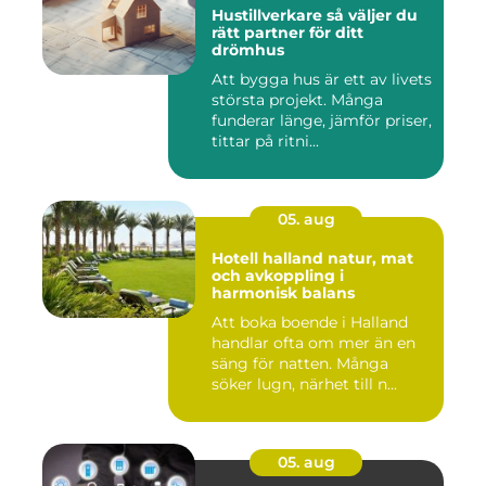
Hustillverkare så väljer du
rätt partner för ditt
drömhus
Att bygga hus är ett av livets
största projekt. Många
funderar länge, jämför priser,
tittar på ritni...
05. aug
Hotell halland natur, mat
och avkoppling i
harmonisk balans
Att boka boende i Halland
handlar ofta om mer än en
säng för natten. Många
söker lugn, närhet till n...
05. aug