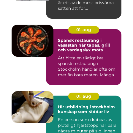
är ett av de mest prisvärda
sätten att för...
01. aug
Spansk restaurang i
vasastan när tapas, grill
och vardagslyx möts
Att hitta en riktigt bra
spansk restaurang i
Stockholm handlar ofta om
mer än bara maten. Många
söke...
01. aug
Hlr utbildning i stockholm
kunskap som räddar liv
En person som drabbas av
plötsligt hjärtstopp har bara
några minuter på sig. Innan