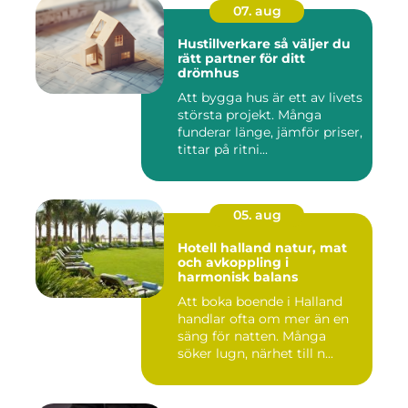
07. aug
Hustillverkare så väljer du
rätt partner för ditt
drömhus
Att bygga hus är ett av livets
största projekt. Många
funderar länge, jämför priser,
tittar på ritni...
05. aug
Hotell halland natur, mat
och avkoppling i
harmonisk balans
Att boka boende i Halland
handlar ofta om mer än en
säng för natten. Många
söker lugn, närhet till n...