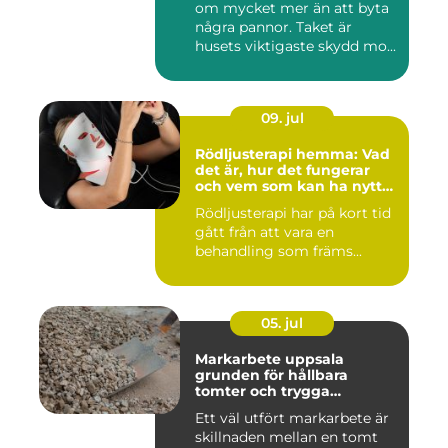
om mycket mer än att byta
några pannor. Taket är
husets viktigaste skydd mo...
09. jul
Rödljusterapi hemma: Vad
det är, hur det fungerar
och vem som kan ha nytta
av det
Rödljusterapi har på kort tid
gått från att vara en
behandling som främs...
05. jul
Markarbete uppsala
grunden för hållbara
tomter och trygga
byggprojekt
Ett väl utfört markarbete är
skillnaden mellan en tomt