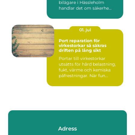
bilägare i Hässleholm
handlar det om säkerhe...
01. jul
Port reparation för
virkestorkar så säkras
driften på lång sikt
Portar till virkestorkar
utsätts för hård belastning,
fukt, värme och kemiska
påfrestningar. När fun...
Adress