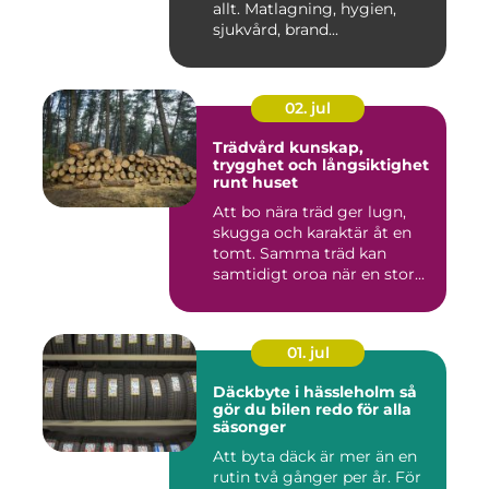
allt. Matlagning, hygien,
sjukvård, brand...
02. jul
Trädvård kunskap,
trygghet och långsiktighet
runt huset
Att bo nära träd ger lugn,
skugga och karaktär åt en
tomt. Samma träd kan
samtidigt oroa när en stor...
01. jul
Däckbyte i hässleholm så
gör du bilen redo för alla
säsonger
Att byta däck är mer än en
rutin två gånger per år. För