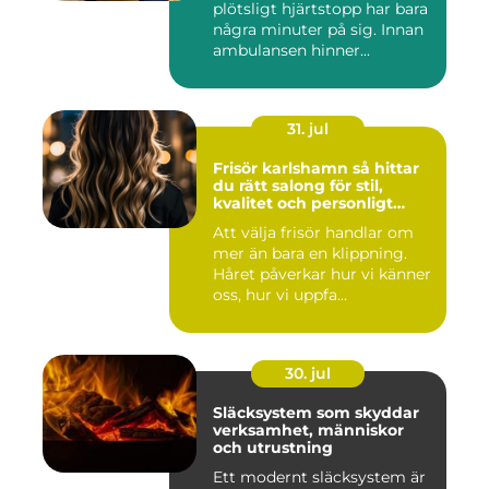
plötsligt hjärtstopp har bara
några minuter på sig. Innan
ambulansen hinner...
31. jul
Frisör karlshamn så hittar
du rätt salong för stil,
kvalitet och personligt
bemötande
Att välja frisör handlar om
mer än bara en klippning.
Håret påverkar hur vi känner
oss, hur vi uppfa...
30. jul
Släcksystem som skyddar
verksamhet, människor
och utrustning
Ett modernt släcksystem är