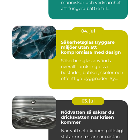
människor och verksamhet
att fungera bättre till...
04. jul
Säkerhetsglas tryggare
miljöer utan att
kompromissa med design
Säkerhetsglas används
överallt omkring oss i
bostäder, butiker, skolor och
offentliga byggnader. Sy...
03. jul
Nödvatten så säkrar du
dricksvatten när krisen
kommer
När vattnet i kranen plötsligt
slutar rinna stannar nästan