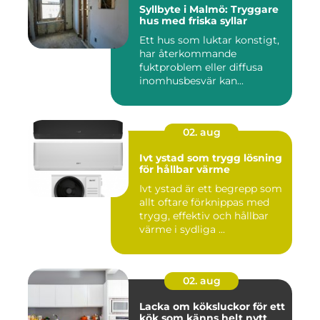
Syllbyte i Malmö: Tryggare
hus med friska syllar
Ett hus som luktar konstigt,
har återkommande
fuktproblem eller diffusa
inomhusbesvär kan...
02. aug
Ivt ystad som trygg lösning
för hållbar värme
Ivt ystad är ett begrepp som
allt oftare förknippas med
trygg, effektiv och hållbar
värme i sydliga ...
02. aug
Lacka om köksluckor för ett
kök som känns helt nytt