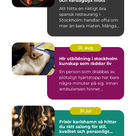
och vardagslyx möts
Att hitta en riktigt bra
spansk restaurang i
Stockholm handlar ofta om
mer än bara maten. Många
söke...
01. aug
Hlr utbildning i stockholm
kunskap som räddar liv
En person som drabbas av
plötsligt hjärtstopp har bara
några minuter på sig. Innan
ambulansen hinner...
31. jul
Frisör karlshamn så hittar
du rätt salong för stil,
kvalitet och personligt