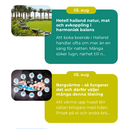
05. aug
Hotell halland natur, mat
och avkoppling i
harmonisk balans
Att boka boende i Halland
handlar ofta om mer än en
säng för natten. Många
söker lugn, närhet till n...
05. aug
Bergvärme – så fungerar
det och därför väljer
många denna lösning
Att värma upp huset blir
sällan billigare med tiden.
Priset på el och andra brä...