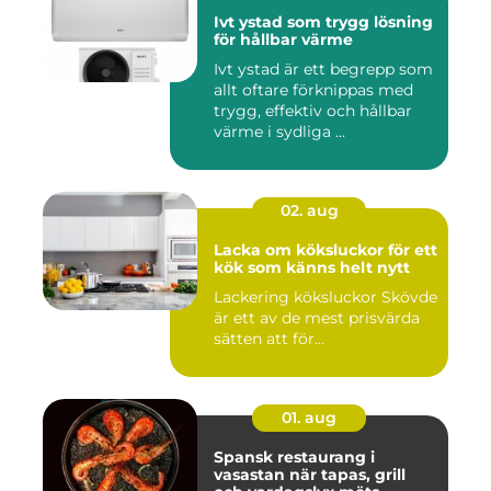
Ivt ystad som trygg lösning
för hållbar värme
Ivt ystad är ett begrepp som
allt oftare förknippas med
trygg, effektiv och hållbar
värme i sydliga ...
02. aug
Lacka om köksluckor för ett
kök som känns helt nytt
Lackering köksluckor Skövde
är ett av de mest prisvärda
sätten att för...
01. aug
Spansk restaurang i
vasastan när tapas, grill