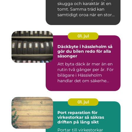
skugga och karaktär åt en
tomt. Samma träd kan
samtidigt oroa när en stor...
01. jul
Däckbyte i hässleholm så
gör du bilen redo för alla
säsonger
Att byta däck är mer än en
rutin två gånger per år. För
bilägare i Hässleholm
handlar det om säkerhe...
01. jul
Port reparation för
virkestorkar så säkras
driften på lång sikt
Portar till virkestorkar