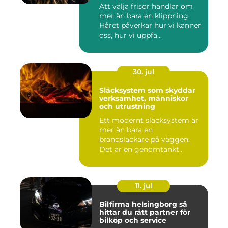
bemötande
Att välja frisör handlar om
mer än bara en klippning.
Håret påverkar hur vi känner
oss, hur vi uppfa...
30. jul
Släcksystem som skyddar
verksamhet, människor
och utrustning
Ett modernt släcksystem är
mer än bara en
brandsläckare på väggen.
Det är en genomtänkt
lösning som ...
11. jul
Bilfirma helsingborg så
hittar du rätt partner för
bilköp och service