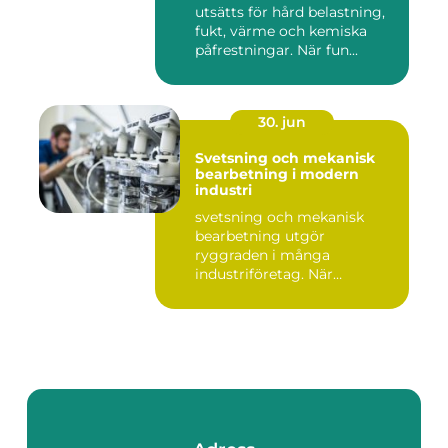
utsätts för hård belastning,
fukt, värme och kemiska
påfrestningar. När fun...
30. jun
Svetsning och mekanisk
bearbetning i modern
industri
svetsning och mekanisk
bearbetning utgör
ryggraden i många
industriföretag. När
komplexa anläggninga...