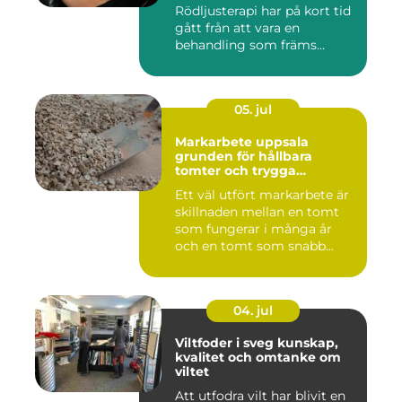
av det
Rödljusterapi har på kort tid
gått från att vara en
behandling som främs...
05. jul
Markarbete uppsala
grunden för hållbara
tomter och trygga
byggprojekt
Ett väl utfört markarbete är
skillnaden mellan en tomt
som fungerar i många år
och en tomt som snabb...
04. jul
Viltfoder i sveg kunskap,
kvalitet och omtanke om
viltet
Att utfodra vilt har blivit en