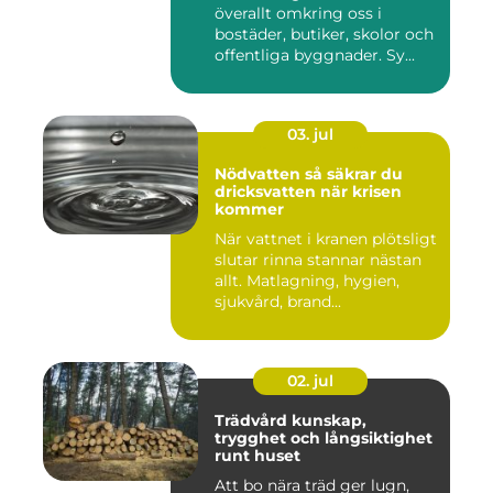
överallt omkring oss i
bostäder, butiker, skolor och
offentliga byggnader. Sy...
03. jul
Nödvatten så säkrar du
dricksvatten när krisen
kommer
När vattnet i kranen plötsligt
slutar rinna stannar nästan
allt. Matlagning, hygien,
sjukvård, brand...
02. jul
Trädvård kunskap,
trygghet och långsiktighet
runt huset
Att bo nära träd ger lugn,