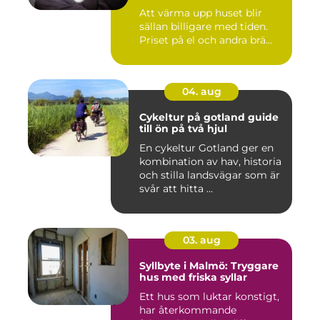
Att värma upp huset blir
sällan billigare med tiden.
Priset på el och andra brä...
04. aug
Cykeltur på gotland guide
till ön på två hjul
En cykeltur Gotland ger en
kombination av hav, historia
och stilla landsvägar som är
svår att hitta ...
03. aug
Syllbyte i Malmö: Tryggare
hus med friska syllar
Ett hus som luktar konstigt,
har återkommande