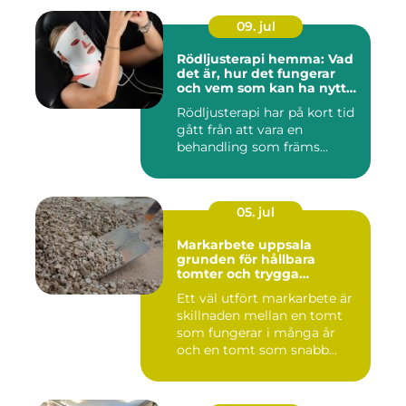
09. jul
Rödljusterapi hemma: Vad
det är, hur det fungerar
och vem som kan ha nytta
av det
Rödljusterapi har på kort tid
gått från att vara en
behandling som främs...
05. jul
Markarbete uppsala
grunden för hållbara
tomter och trygga
byggprojekt
Ett väl utfört markarbete är
skillnaden mellan en tomt
som fungerar i många år
och en tomt som snabb...