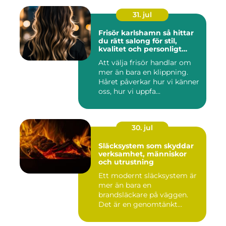
31. jul
Frisör karlshamn så hittar
du rätt salong för stil,
kvalitet och personligt
bemötande
Att välja frisör handlar om
mer än bara en klippning.
Håret påverkar hur vi känner
oss, hur vi uppfa...
30. jul
Släcksystem som skyddar
verksamhet, människor
och utrustning
Ett modernt släcksystem är
mer än bara en
brandsläckare på väggen.
Det är en genomtänkt
lösning som ...