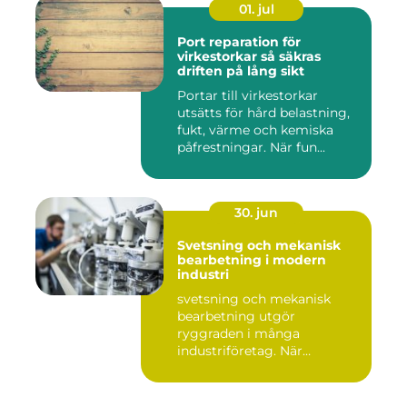
01. jul
Port reparation för
virkestorkar så säkras
driften på lång sikt
Portar till virkestorkar
utsätts för hård belastning,
fukt, värme och kemiska
påfrestningar. När fun...
30. jun
Svetsning och mekanisk
bearbetning i modern
industri
svetsning och mekanisk
bearbetning utgör
ryggraden i många
industriföretag. När
komplexa anläggninga...