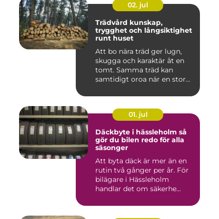
02. jul
Trädvård kunskap,
trygghet och långsiktighet
runt huset
Att bo nära träd ger lugn,
skugga och karaktär åt en
tomt. Samma träd kan
samtidigt oroa när en stor...
01. jul
Däckbyte i hässleholm så
gör du bilen redo för alla
säsonger
Att byta däck är mer än en
rutin två gånger per år. För
bilägare i Hässleholm
handlar det om säkerhe...