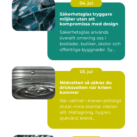
04. jul
Säkerhetsglas tryggare
miljöer utan att
kompromissa med design
Säkerhetsglas används
överallt omkring oss i
bostäder, butiker, skolor och
offentliga byggnader. Sy...
03. jul
Nödvatten så säkrar du
dricksvatten när krisen
kommer
När vattnet i kranen plötsligt
slutar rinna stannar nästan
allt. Matlagning, hygien,
sjukvård, brand...