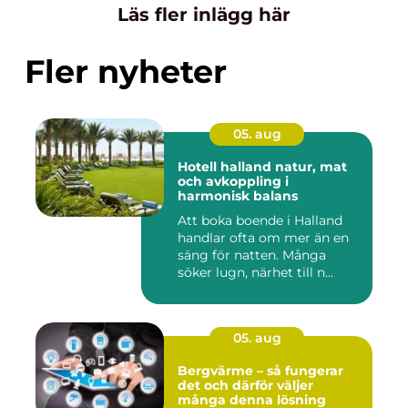
Läs fler inlägg här
Fler nyheter
05. aug
Hotell halland natur, mat
och avkoppling i
harmonisk balans
Att boka boende i Halland
handlar ofta om mer än en
säng för natten. Många
söker lugn, närhet till n...
05. aug
Bergvärme – så fungerar
det och därför väljer
många denna lösning