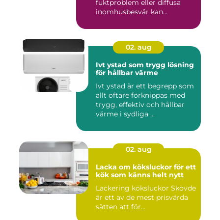
fuktproblem eller diffusa
inomhusbesvär kan...
02. aug
Ivt ystad som trygg lösning
för hållbar värme
Ivt ystad är ett begrepp som
allt oftare förknippas med
trygg, effektiv och hållbar
värme i sydliga ...
02. aug
Lacka om köksluckor för ett
kök som känns helt nytt
Lackering köksluckor Skövde
är ett av de mest prisvärda
sätten att för...