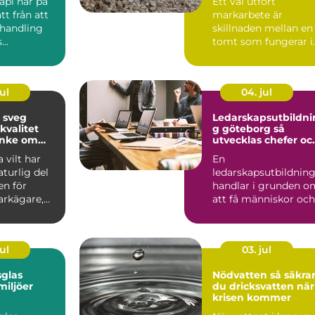
api har på
Ett väl utfört
det
tt från att
markarbete är
ehandling
skillnaden mellan en
..
tomt som fungerar i
många år och en
tomt som snabb...
ul
04. jul
i sveg
Ledarskapsutbildni
kvalitet
g göteborg så
nke om
utvecklas chefer oc
team på riktigt
 vilt har
En
aturlig del
ledarskapsutbildnin
en för
handlar i grunden o
rkägare,
att få människor och
h
verksamhet att
e...
fungera bättre till...
ul
03. jul
glas
Nödvatten så säkrar
miljöer
du dricksvatten när
krisen kommer
issa med