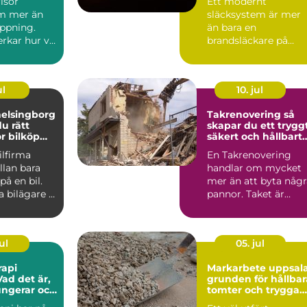
risör
Ett modernt
de
m mer än
släcksystem är mer
ippning.
än bara en
rkar hur vi
brandsläckare på
, hur vi
väggen. Det är en
genomtänkt lösning
som ...
ul
10. jul
helsingborg
Takrenovering så
du rätt
skapar du ett tryggt
ör bilköp
säkert och hållbart
ce
tak
ilfirma
En Takrenovering
llan bara
handlar om mycket
på en bil.
mer än att byta någr
 bilägare i
pannor. Taket är
 Skåne är...
husets viktigaste
skydd mo...
ul
05. jul
rapi
Markarbete uppsal
ad det är,
grunden för hållbar
ungerar och
tomter och trygga
kan ha
byggprojekt