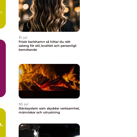
r
n
31. jul
Frisör karlshamn så hittar du rätt
salong för stil, kvalitet och personligt
bemötande
.
30. jul
Släcksystem som skyddar verksamhet,
människor och utrustning
t,