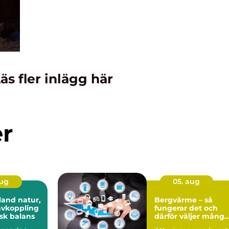
äs fler inlägg här
er
aug
05. aug
 natur,
Bergvärme – så
avkoppling
fungerar det och
sk balans
därför väljer många
denna lösning