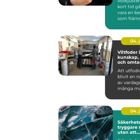
Rödljuster
nytta av 
kort tid gå
vara en b
som främs.
04. j
Viltfoder 
kunskap, 
och omta
viltet
Att utfodra
blivit en n
av vardag
många ma
jägare oc
djurintress
04. j
Säkerhets
tryggare 
utan att
komprom