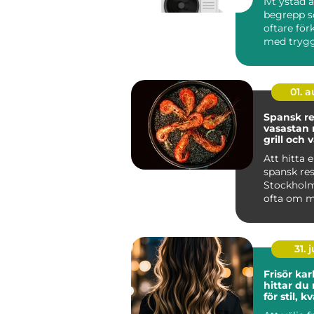
Ivt ystad ä
begrepp s
oftare för
med trygg,
och hållba
sydliga ...
01. 
Spansk re
vasastan när tapas,
grill och 
möts
Att hitta e
spansk res
Stockholm
ofta om m
maten. Må
31. j
Frisör kar
hittar du 
för stil, k
personlig