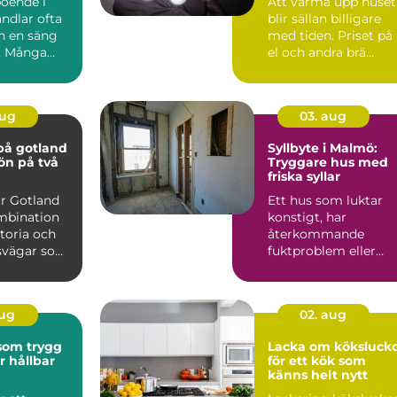
boende i
Att värma upp huset
ndlar ofta
blir sällan billigare
n en säng
med tiden. Priset på
n. Många
el och andra brä...
 närhet till
aug
03. aug
på gotland
Syllbyte i Malmö:
 ön på två
Tryggare hus med
friska syllar
ur Gotland
Ett hus som luktar
mbination
konstigt, har
storia och
återkommande
dsvägar som
fuktproblem eller
hitta ...
diffusa
inomhusbesvär kan...
aug
02. aug
 som trygg
Lacka om köksluck
r hållbar
för ett kök som
känns helt nytt