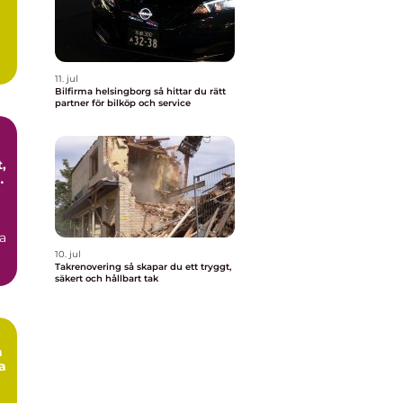
11. jul
Bilfirma helsingborg så hittar du rätt
partner för bilköp och service
,
a
10. jul
Takrenovering så skapar du ett tryggt,
säkert och hållbart tak
a
a