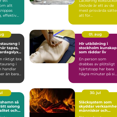
r ett
Lackering kökslucko
om allt
Skövde är ett av de
knippas
mest prisvärda sätte
 effektiv
att för...
r värme i
aug
01. aug
staurang i
Hlr utbildning i
stockholm kunskap
vardagslyx
som räddar liv
n riktigt bra
En person som
taurang i
drabbas av plötsligt
 handlar
hjärtstopp har bara
er än bara
några minuter på sig
nga söke...
Innan ambulansen
hinner...
ul
30. jul
lshamn så
Släcksystem som
rätt salong
skyddar verksamhe
valitet och
människor och
t
utrustning