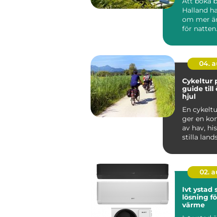
Att boka 
Halland ha
om mer ä
för natte
söker lugn,
n...
04. 
Cykeltur 
guide till
hjul
En cykelt
ger en ko
av hav, hi
stilla lan
är svår att 
02. 
Ivt ystad
lösning fö
värme