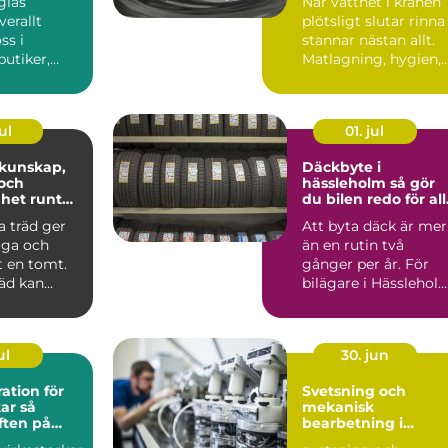
glas
När vattnet i kranen
erallt
plötsligt slutar rinna
s i
stannar nästan allt.
butiker,
Matlagning, hygien,
 offentliga
sjukvård, brand...
 Sy...
ul
01. jul
Däckbyte i
och
hässleholm så gör
ghet runt
du bilen redo för al
säsonger
a träd ger
Att byta däck är mer
gga och
än en rutin två
t en tomt.
gånger per år. För
äd kan
bilägare i Hässlehol
 oroa när en
handlar det om
säkerhe...
ul
30. jun
ation för
Svetsning och
r så
mekanisk
iften på
bearbetning i
modern industri