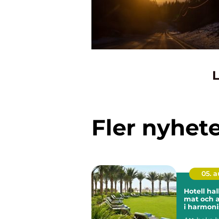
L
Fler nyhet
05. 
Hotell halland
mat och 
i harmoni