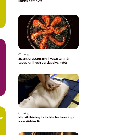
känns helt nytt
01. aug
Spansk restaurang i vasastan när
tapas, grill och vardagslyx möts
01. aug
or
Hlr utbildning i stockholm kunskap
som räddar liv