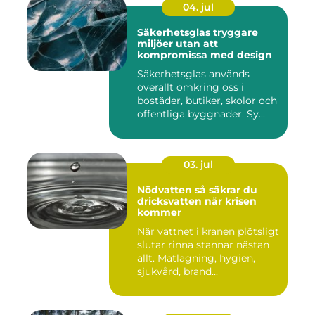
04. jul
Säkerhetsglas tryggare
miljöer utan att
kompromissa med design
Säkerhetsglas används
överallt omkring oss i
bostäder, butiker, skolor och
offentliga byggnader. Sy...
03. jul
Nödvatten så säkrar du
dricksvatten när krisen
kommer
När vattnet i kranen plötsligt
slutar rinna stannar nästan
allt. Matlagning, hygien,
sjukvård, brand...