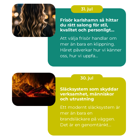
31. jul
Frisör karlshamn så hittar
du rätt salong för stil,
kvalitet och personligt
bemötande
Att välja frisör handlar om
mer än bara en klippning.
Håret påverkar hur vi känner
oss, hur vi uppfa...
30. jul
Släcksystem som skyddar
verksamhet, människor
och utrustning
Ett modernt släcksystem är
mer än bara en
brandsläckare på väggen.
Det är en genomtänkt
lösning som ...