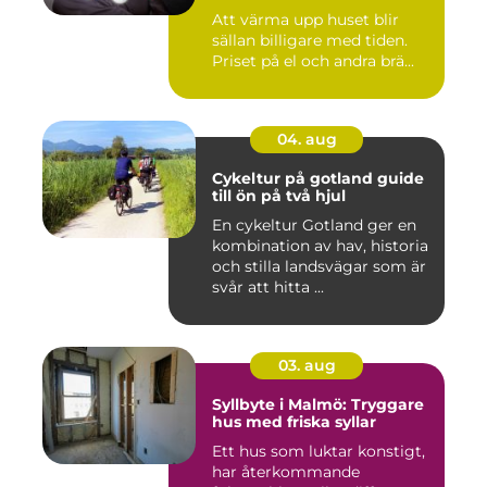
Att värma upp huset blir
sällan billigare med tiden.
Priset på el och andra brä...
04. aug
Cykeltur på gotland guide
till ön på två hjul
En cykeltur Gotland ger en
kombination av hav, historia
och stilla landsvägar som är
svår att hitta ...
03. aug
Syllbyte i Malmö: Tryggare
hus med friska syllar
Ett hus som luktar konstigt,
har återkommande