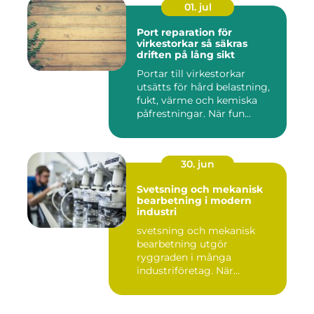
01. jul
Port reparation för
virkestorkar så säkras
driften på lång sikt
Portar till virkestorkar
utsätts för hård belastning,
fukt, värme och kemiska
påfrestningar. När fun...
30. jun
Svetsning och mekanisk
bearbetning i modern
industri
svetsning och mekanisk
bearbetning utgör
ryggraden i många
industriföretag. När
komplexa anläggninga...