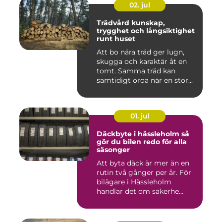
02. jul
Trädvård kunskap,
trygghet och långsiktighet
runt huset
Att bo nära träd ger lugn,
skugga och karaktär åt en
tomt. Samma träd kan
samtidigt oroa när en stor...
01. jul
Däckbyte i hässleholm så
gör du bilen redo för alla
säsonger
Att byta däck är mer än en
rutin två gånger per år. För
bilägare i Hässleholm
handlar det om säkerhe...