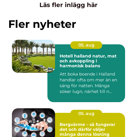
Läs fler inlägg här
Fler nyheter
05. aug
Hotell halland natur, mat
och avkoppling i
harmonisk balans
Att boka boende i Halland
handlar ofta om mer än en
säng för natten. Många
söker lugn, närhet till n...
05. aug
Bergvärme – så fungerar
det och därför väljer
många denna lösning