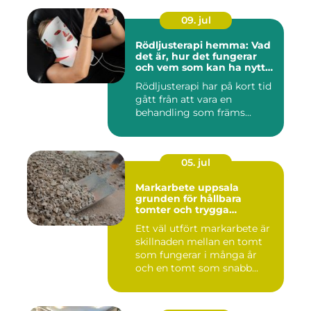
09. jul
Rödljusterapi hemma: Vad
det är, hur det fungerar
och vem som kan ha nytta
av det
Rödljusterapi har på kort tid
gått från att vara en
behandling som främs...
05. jul
Markarbete uppsala
grunden för hållbara
tomter och trygga
byggprojekt
Ett väl utfört markarbete är
skillnaden mellan en tomt
som fungerar i många år
och en tomt som snabb...