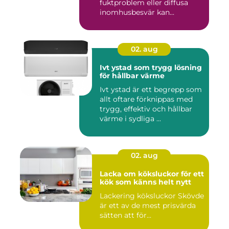
fuktproblem eller diffusa
inomhusbesvär kan...
02. aug
Ivt ystad som trygg lösning
för hållbar värme
Ivt ystad är ett begrepp som
allt oftare förknippas med
trygg, effektiv och hållbar
värme i sydliga ...
02. aug
Lacka om köksluckor för ett
kök som känns helt nytt
Lackering köksluckor Skövde
är ett av de mest prisvärda
sätten att för...