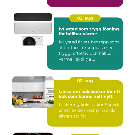
02. aug
Ivt ystad som trygg lösning
för hållbar värme
Ivt ystad är ett begrepp som
allt oftare förknippas med
trygg, effektiv och hållbar
värme i sydliga ...
02. aug
Lacka om köksluckor för ett
kök som känns helt nytt
Lackering köksluckor Skövde
är ett av de mest prisvärda
sätten att för...