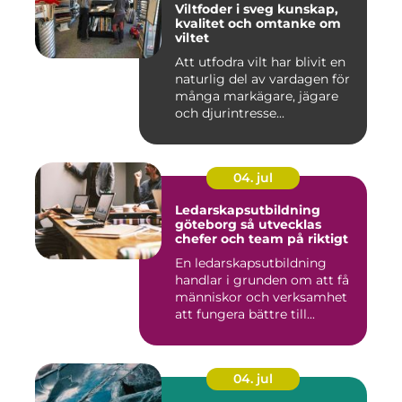
Viltfoder i sveg kunskap,
kvalitet och omtanke om
viltet
Att utfodra vilt har blivit en
naturlig del av vardagen för
många markägare, jägare
och djurintresse...
04. jul
Ledarskapsutbildning
göteborg så utvecklas
chefer och team på riktigt
En ledarskapsutbildning
handlar i grunden om att få
människor och verksamhet
att fungera bättre till...
04. jul