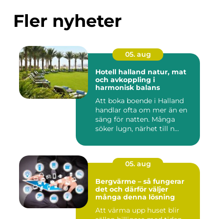
Fler nyheter
05. aug
Hotell halland natur, mat
och avkoppling i
harmonisk balans
Att boka boende i Halland
handlar ofta om mer än en
säng för natten. Många
söker lugn, närhet till n...
05. aug
Bergvärme – så fungerar
det och därför väljer
många denna lösning
Att värma upp huset blir