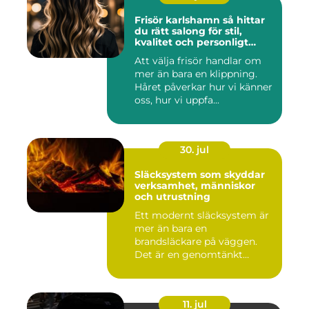
Frisör karlshamn så hittar
du rätt salong för stil,
kvalitet och personligt
bemötande
Att välja frisör handlar om
mer än bara en klippning.
Håret påverkar hur vi känner
oss, hur vi uppfa...
30. jul
Släcksystem som skyddar
verksamhet, människor
och utrustning
Ett modernt släcksystem är
mer än bara en
brandsläckare på väggen.
Det är en genomtänkt
lösning som ...
11. jul