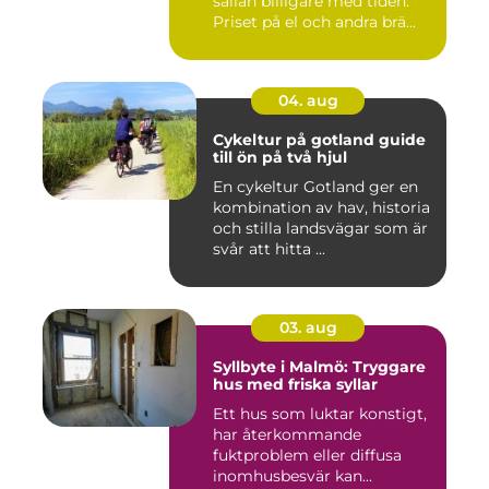
sällan billigare med tiden.
Priset på el och andra brä...
04. aug
Cykeltur på gotland guide
till ön på två hjul
En cykeltur Gotland ger en
kombination av hav, historia
och stilla landsvägar som är
svår att hitta ...
03. aug
Syllbyte i Malmö: Tryggare
hus med friska syllar
Ett hus som luktar konstigt,
har återkommande
fuktproblem eller diffusa
inomhusbesvär kan...