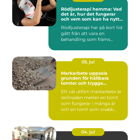
Rödljusterapi hemma: Vad
det är, hur det fungerar
och vem som kan ha nytta
av det
Rödljusterapi har på kort tid
gått från att vara en
behandling som främs...
05. jul
Markarbete uppsala
grunden för hållbara
tomter och trygga
byggprojekt
Ett väl utfört markarbete är
skillnaden mellan en tomt
som fungerar i många år
och en tomt som snabb...
04. jul