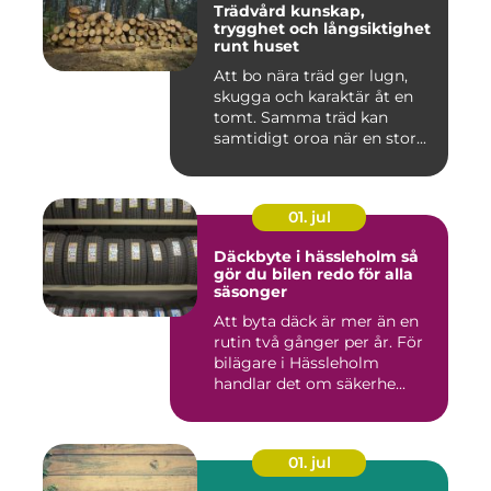
Trädvård kunskap,
trygghet och långsiktighet
runt huset
Att bo nära träd ger lugn,
skugga och karaktär åt en
tomt. Samma träd kan
samtidigt oroa när en stor...
01. jul
Däckbyte i hässleholm så
gör du bilen redo för alla
säsonger
Att byta däck är mer än en
rutin två gånger per år. För
bilägare i Hässleholm
handlar det om säkerhe...
01. jul