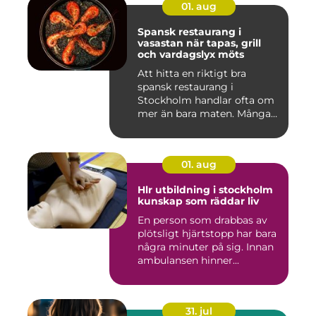
01. aug
Spansk restaurang i
vasastan när tapas, grill
och vardagslyx möts
Att hitta en riktigt bra
spansk restaurang i
Stockholm handlar ofta om
mer än bara maten. Många
söke...
01. aug
Hlr utbildning i stockholm
kunskap som räddar liv
En person som drabbas av
plötsligt hjärtstopp har bara
några minuter på sig. Innan
ambulansen hinner...
31. jul