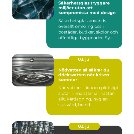
Säkerhetsglas tryggare
miljöer utan att
kompromissa med design
Säkerhetsglas används
överallt omkring oss i
bostäder, butiker, skolor och
offentliga byggnader. Sy...
03. jul
Nödvatten så säkrar du
dricksvatten när krisen
kommer
När vattnet i kranen plötsligt
slutar rinna stannar nästan
allt. Matlagning, hygien,
sjukvård, brand...
02. jul