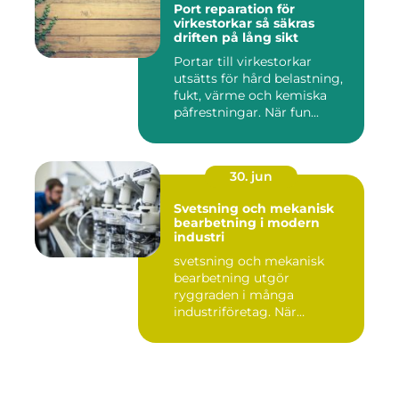
Port reparation för
virkestorkar så säkras
driften på lång sikt
Portar till virkestorkar
utsätts för hård belastning,
fukt, värme och kemiska
påfrestningar. När fun...
30. jun
Svetsning och mekanisk
bearbetning i modern
industri
svetsning och mekanisk
bearbetning utgör
ryggraden i många
industriföretag. När
komplexa anläggninga...