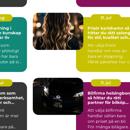
maten. Många söke...
aug
31. jul
ning i
Frisör karlshamn så
ap
hittar du rätt salon
r liv
för stil, kvalitet och
personligt
n som
Att välja frisör
bemötande
 plötsligt
handlar om mer än
 har bara
bara en klippning.
ter på sig.
Håret påverkar hur v
bulansen
känner oss, hur vi
uppfa...
ul
11. jul
tem som
Bilfirma helsingbor
verksamhet,
så hittar du rätt
r och
partner för bilköp
g
och service
nt
Att välja bilfirma
em är mer
handlar sällan bara
om priset på en bil.
kare på
För många bilägare 