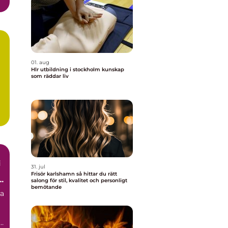
01. aug
Hlr utbildning i stockholm kunskap
som räddar liv
i
31. jul
Frisör karlshamn så hittar du rätt
salong för stil, kvalitet och personligt
bemötande
ra