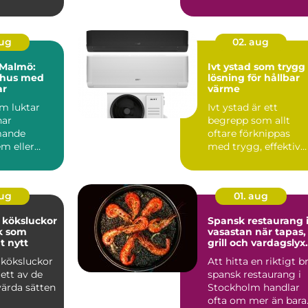
är svår att hitta ...
aug
02. aug
i Malmö:
Ivt ystad som trygg
 hus med
lösning för hållbar
ar
värme
om luktar
Ivt ystad är ett
har
begrepp som allt
mande
oftare förknippas
m eller
med trygg, effektiv
och hållbar värme i
svär kan...
sydliga ...
aug
01. aug
 köksluckor
Spansk restaurang 
ök som
vasastan när tapas,
t nytt
grill och vardagslyx
möts
 köksluckor
Att hitta en riktigt b
ett av de
spansk restaurang i
värda sätten
Stockholm handlar
ofta om mer än bara