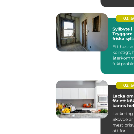
03. 
Syllbyte 
Tryggare
friska syll
Ett hus s
konstigt, 
återkom
fuktproble
diffusa
inomhusbe
02. 
Lacka om
för ett k
känns hel
Lackering
Skövde är 
mest pris
att för...