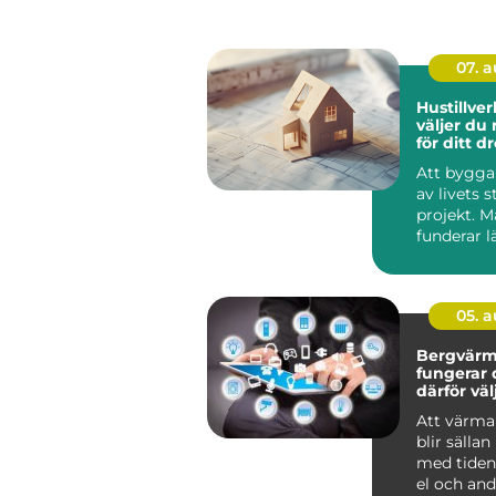
07. 
Hustillverk
väljer du 
för ditt 
Att bygga 
av livets s
projekt. 
funderar l
jämför pris
ritni...
05. 
Bergvärm
fungerar 
därför vä
denna lö
Att värma
blir sällan
med tiden.
el och andr