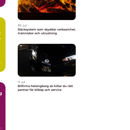
30. jul
Släcksystem som skyddar verksamhet,
g
människor och utrustning
i
11. jul
Bilfirma helsingborg så hittar du rätt
partner för bilköp och service
g
i