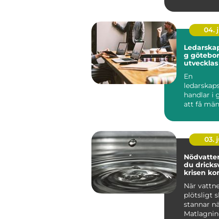
många år 
tomt som 
04. j
Ledarskap
g göteborg
utvecklas
team på r
En
ledarskap
handlar i
att få mä
verksamhe
fungera bätt
03. j
Nödvatten så säk
du dricks
krisen k
När vattne
plötsligt s
stannar nä
Matlagnin