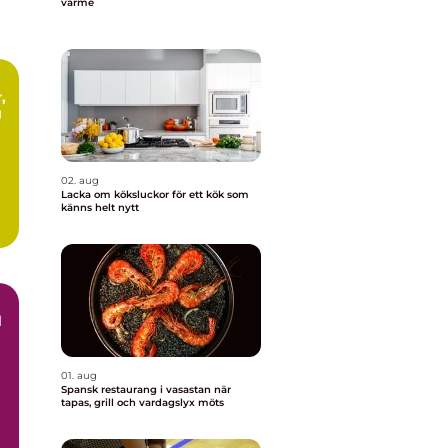
värme
g
02. aug
Lacka om köksluckor för ett kök som
känns helt nytt
l
d
01. aug
Spansk restaurang i vasastan när
tapas, grill och vardagslyx möts
m