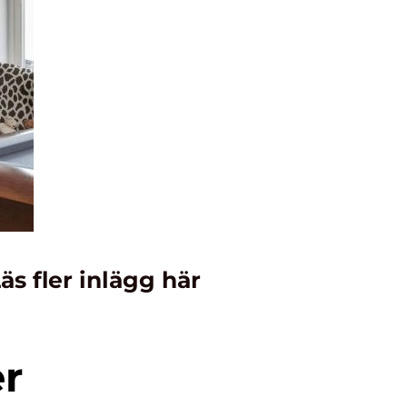
äs fler inlägg här
er