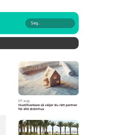
07. aug
Hustillverkare så väljer du rätt partner
för ditt drömhus