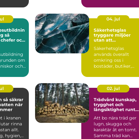
och en
jägare och
snabb...
djurintresse...
ul
04. jul
sutbildnin
Säkerhetsglas
 så
tryggare miljöer
 chefer och
utan att
iktigt
kompromissa med
Säkerhetsglas
design
sutbildning
används överallt
 grunden om
omkring oss i
nniskor och
bostäder, butiker,
t att
skolor och offentliga
re till...
byggnader. Sy...
ul
02. jul
rar
Trädvård kunskap,
vatten när
trygghet och
ommer
långsiktighet runt
huset
t i kranen
Att bo nära träd ger
lutar rinna
lugn, skugga och
stan allt.
karaktär åt en tomt.
g, hygien,
Samma träd kan