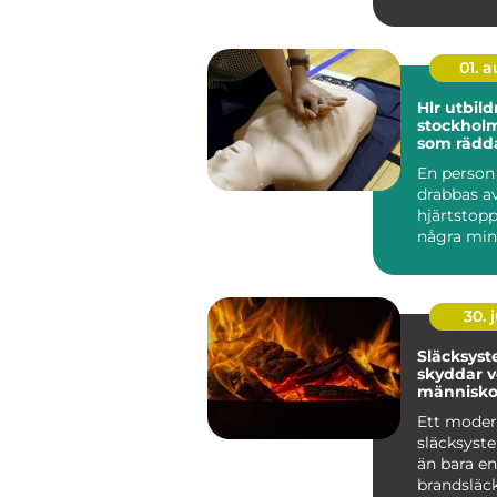
01. 
Hlr utbild
stockholm kunsk
som rädda
En perso
drabbas av
hjärtstopp
några minu
Innan am
hinner...
30. j
Släcksys
skyddar 
människo
utrustnin
Ett moder
släcksyst
än bara en
brandsläc