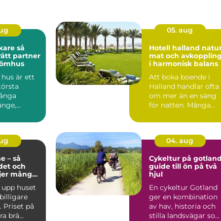
aug
05. aug
are så
Hotell halland natur,
rätt partner
mat och avkopplin
drömhus
i harmonisk balans
hus är ett
Att boka boende i
törsta
Halland handlar ofta
Många
om mer än en säng
änge,
för natten. Många
er, tittar på
söker lugn, närhet til
n...
aug
04. aug
e – så
Cykeltur på gotlan
det och
guide till ön på två
ljer många
hjul
sning
 upp huset
En cykeltur Gotland
 billigare
ger en kombination
 Priset på
av hav, historia och
a brä...
stilla landsvägar so