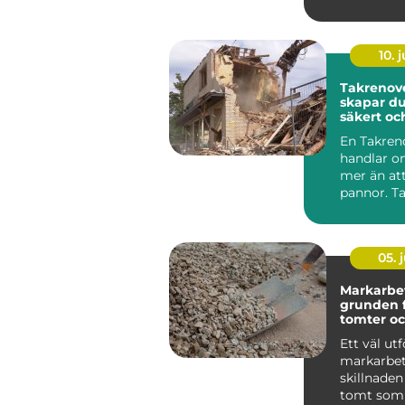
väggen. D
genomtänk
som ...
10. j
Takrenover
skapar du
säkert oc
tak
En Takren
handlar 
mer än at
pannor. Ta
husets vik
skydd mo..
05. j
Markarbe
grunden f
tomter oc
byggproj
Ett väl utf
markarbet
skillnaden
tomt som 