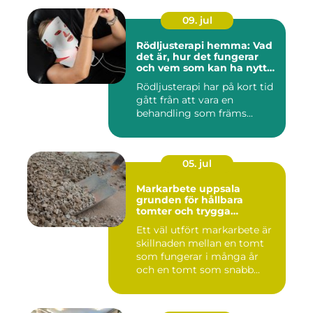
09. jul
Rödljusterapi hemma: Vad
det är, hur det fungerar
och vem som kan ha nytta
av det
Rödljusterapi har på kort tid
gått från att vara en
behandling som främs...
05. jul
Markarbete uppsala
grunden för hållbara
tomter och trygga
byggprojekt
Ett väl utfört markarbete är
skillnaden mellan en tomt
som fungerar i många år
och en tomt som snabb...