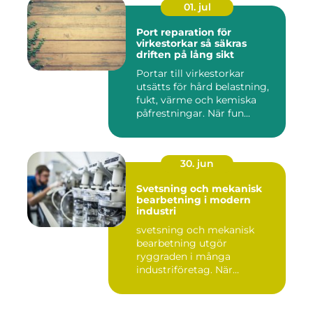
01. jul
Port reparation för
virkestorkar så säkras
driften på lång sikt
Portar till virkestorkar
utsätts för hård belastning,
fukt, värme och kemiska
påfrestningar. När fun...
30. jun
Svetsning och mekanisk
bearbetning i modern
industri
svetsning och mekanisk
bearbetning utgör
ryggraden i många
industriföretag. När
komplexa anläggninga...