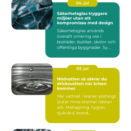
04. jul
Säkerhetsglas tryggare
miljöer utan att
kompromissa med design
Säkerhetsglas används
överallt omkring oss i
bostäder, butiker, skolor och
offentliga byggnader. Sy...
03. jul
Nödvatten så säkrar du
dricksvatten när krisen
kommer
När vattnet i kranen plötsligt
slutar rinna stannar nästan
allt. Matlagning, hygien,
sjukvård, brand...