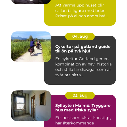
Att värma upp huset blir
sällan billigare med tiden.
Priset på el och andra brä...
04. aug
Cykeltur på gotland guide
till ön på två hjul
En cykeltur Gotland ger en
kombination av hav, historia
och stilla landsvägar som är
svår att hitta ...
03. aug
Syllbyte i Malmö: Tryggare
hus med friska syllar
Ett hus som luktar konstigt,
har återkommande