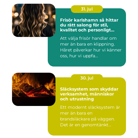
31. jul
Frisör karlshamn så hittar
du rätt salong för stil,
kvalitet och personligt
bemötande
Att välja frisör handlar om
mer än bara en klippning.
Håret påverkar hur vi känner
oss, hur vi uppfa...
30. jul
Släcksystem som skyddar
verksamhet, människor
och utrustning
Ett modernt släcksystem är
mer än bara en
brandsläckare på väggen.
Det är en genomtänkt
lösning som ...