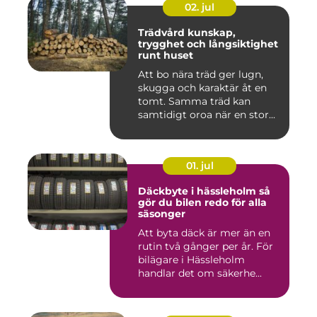
02. jul
Trädvård kunskap,
trygghet och långsiktighet
runt huset
Att bo nära träd ger lugn,
skugga och karaktär åt en
tomt. Samma träd kan
samtidigt oroa när en stor...
01. jul
Däckbyte i hässleholm så
gör du bilen redo för alla
säsonger
Att byta däck är mer än en
rutin två gånger per år. För
bilägare i Hässleholm
handlar det om säkerhe...