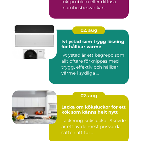
fuktproblem eller diffusa
inomhusbesvär kan...
02. aug
Ivt ystad som trygg lösning
för hållbar värme
Ivt ystad är ett begrepp som
allt oftare förknippas med
trygg, effektiv och hållbar
värme i sydliga ...
02. aug
Lacka om köksluckor för ett
kök som känns helt nytt
Lackering köksluckor Skövde
är ett av de mest prisvärda
sätten att för...