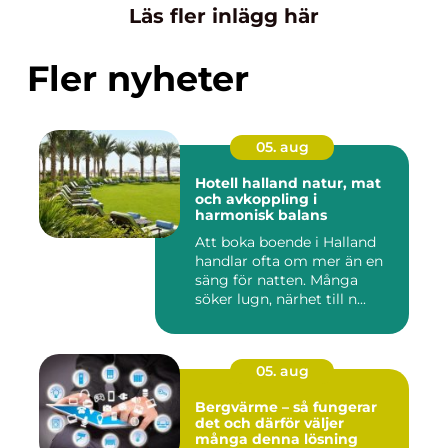
Läs fler inlägg här
Fler nyheter
05. aug
Hotell halland natur, mat
och avkoppling i
harmonisk balans
Att boka boende i Halland
handlar ofta om mer än en
säng för natten. Många
söker lugn, närhet till n...
05. aug
Bergvärme – så fungerar
det och därför väljer
många denna lösning