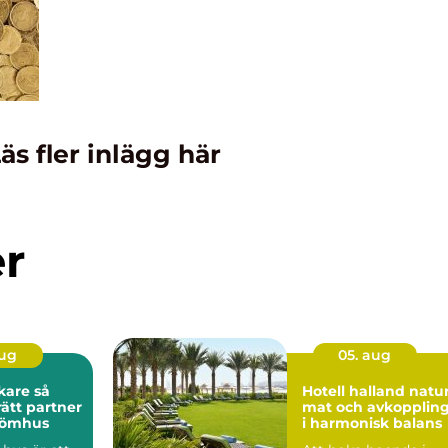
äs fler inlägg här
er
aug
05. aug
are så
Hotell halland natur,
rätt partner
mat och avkopplin
drömhus
i harmonisk balans