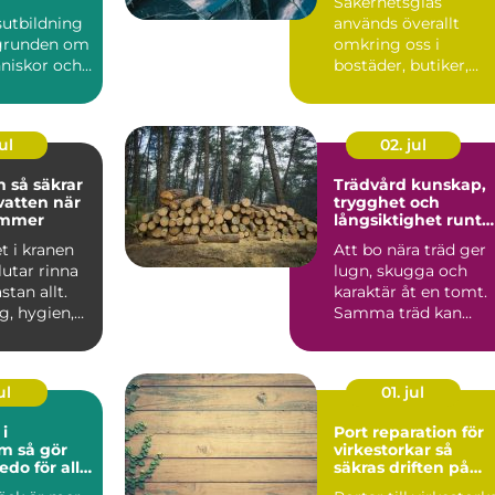
Säkerhetsglas
design
sutbildning
används överallt
 grunden om
omkring oss i
nniskor och
bostäder, butiker,
t att
skolor och offentliga
re till...
byggnader. Sy...
ul
02. jul
rar
Trädvård kunskap,
vatten när
trygghet och
ommer
långsiktighet runt
huset
t i kranen
Att bo nära träd ger
lutar rinna
lugn, skugga och
stan allt.
karaktär åt en tomt.
g, hygien,
Samma träd kan
rand...
samtidigt oroa när e
stor...
ul
01. jul
i
Port reparation för
 gör
virkestorkar så
edo för alla
säkras driften på
lång sikt