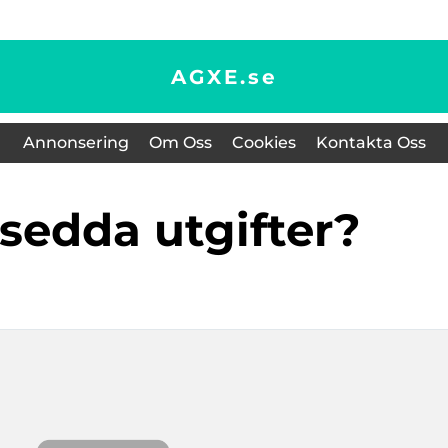
AGXE.
se
Annonsering
Om Oss
Cookies
Kontakta Oss
tsedda utgifter?