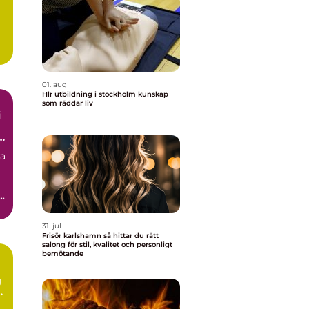
01. aug
Hlr utbildning i stockholm kunskap
som räddar liv
i
ra
31. jul
Frisör karlshamn så hittar du rätt
salong för stil, kvalitet och personligt
bemötande
g