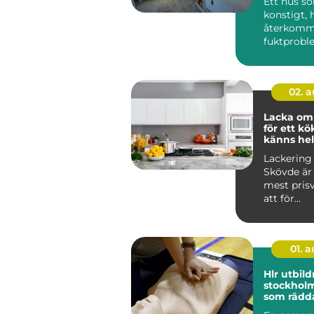
Ett hus s
konstigt, 
återkom
fuktproble
diffusa
inomhusbe
02. 
Lacka om
för ett k
känns hel
Lackering
Skövde är 
mest pris
att för...
01. 
Hlr utbild
stockholm kunsk
som rädda