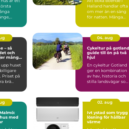
hus är ett
Att boka boende i
törsta
Halland handlar ofta
Många
om mer än en säng
änge,
för natten. Många
er, tittar på
söker lugn, närhet til
n...
aug
04. aug
e – så
Cykeltur på gotlan
det och
guide till ön på två
ljer många
hjul
sning
 upp huset
En cykeltur Gotland
 billigare
ger en kombination
 Priset på
av hav, historia och
a brä...
stilla landsvägar so
är svår att hitta ...
aug
02. aug
i Malmö:
Ivt ystad som trygg
 hus med
lösning för hållbar
ar
värme