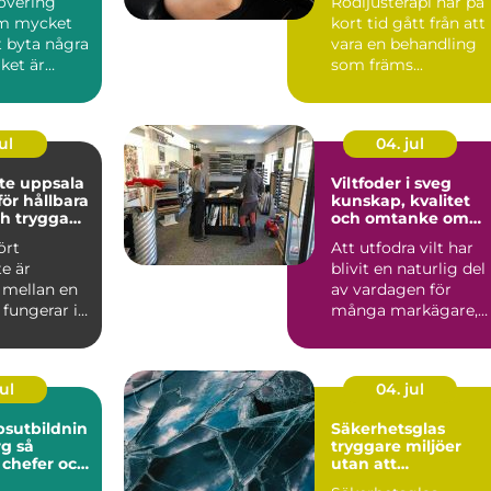
overing
Rödljusterapi har på
nytta av det
om mycket
kort tid gått från att
t byta några
vara en behandling
ket är
som främs...
tigaste
.
ul
04. jul
te uppsala
Viltfoder i sveg
ör hållbara
kunskap, kvalitet
h trygga
och omtanke om
ekt
viltet
ört
Att utfodra vilt har
e är
blivit en naturlig del
 mellan en
av vardagen för
fungerar i
många markägare,
och en
jägare och
snabb...
djurintresse...
ul
04. jul
sutbildnin
Säkerhetsglas
 så
tryggare miljöer
 chefer och
utan att
iktigt
kompromissa med