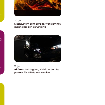
i
30. jul
Släcksystem som skyddar verksamhet,
människor och utrustning
g
i
11. jul
Bilfirma helsingborg så hittar du rätt
.
partner för bilköp och service
ch