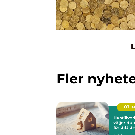
L
Fler nyhet
07. 
Hustillverk
väljer du 
för ditt 