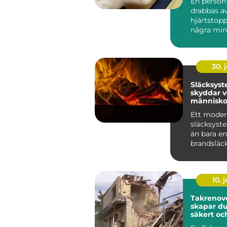
En perso
drabbas av
hjärtstopp
några minu
Innan am
hinner...
30. j
Släcksys
skyddar 
människo
utrustnin
Ett moder
släcksyst
än bara en
brandsläc
väggen. D
genomtänk
som ...
10. j
Takrenover
skapar du
säkert oc
tak