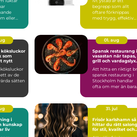
om luktar
Ivt ystad är ett
har
begrepp som allt
mande
oftare förknippas
m eller
med trygg, effektiv
och hållbar värme i
svär kan...
sydliga ...
aug
01. aug
 köksluckor
Spansk restaurang 
ök som
vasastan när tapas,
t nytt
grill och vardagslyx
möts
 köksluckor
Att hitta en riktigt b
ett av de
spansk restaurang i
värda sätten
Stockholm handlar
ofta om mer än bara
maten. Många söke...
aug
31. jul
ning i
Frisör karlshamn så
ap
hittar du rätt salon
r liv
för stil, kvalitet och
personligt