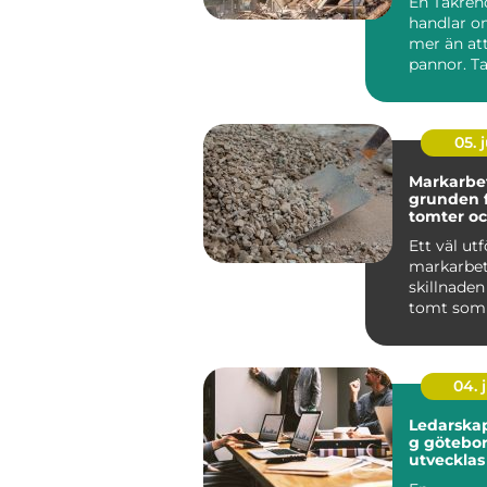
En Takren
handlar 
mer än at
pannor. Ta
husets vik
skydd mo..
05. j
Markarbe
grunden f
tomter oc
byggproj
Ett väl utf
markarbet
skillnaden
tomt som 
många år 
tomt som 
04. j
Ledarskap
g göteborg
utvecklas
team på r