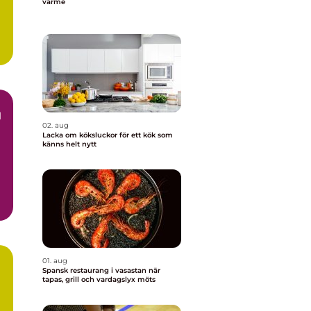
värme
l
d
02. aug
Lacka om köksluckor för ett kök som
känns helt nytt
m
01. aug
Spansk restaurang i vasastan när
tapas, grill och vardagslyx möts