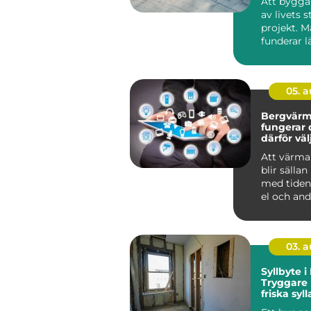
Att bygga 
av livets s
projekt. 
funderar l
jämför pris
ritni...
05. 
Bergvärm
fungerar 
därför vä
denna lö
Att värma
blir sällan
med tiden.
el och andr
03. 
Syllbyte 
Tryggare
friska syll