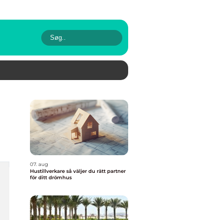
07. aug
Hustillverkare så väljer du rätt partner
för ditt drömhus