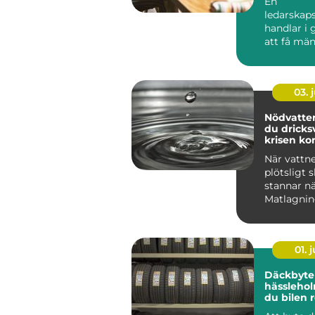
En
ledarskap
handlar i
att få mä
verksamhe
fungera bätt
03. j
Nödvatten så säk
du dricks
krisen k
När vattne
plötsligt s
stannar nä
Matlagnin
sjukvård, b
01. j
Däckbyte 
hässleholm så
du bilen r
säsonger