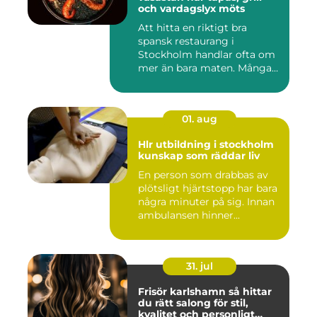
och vardagslyx möts
Att hitta en riktigt bra
spansk restaurang i
Stockholm handlar ofta om
mer än bara maten. Många
söke...
01. aug
Hlr utbildning i stockholm
kunskap som räddar liv
En person som drabbas av
plötsligt hjärtstopp har bara
några minuter på sig. Innan
ambulansen hinner...
31. jul
Frisör karlshamn så hittar
du rätt salong för stil,
kvalitet och personligt