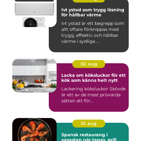
Ivt ystad som trygg lösning
för hållbar värme
Ivt ystad är ett begrepp som
allt oftare förknippas med
trygg, effektiv och hållbar
värme i sydliga ...
02. aug
Lacka om köksluckor för ett
kök som känns helt nytt
Lackering köksluckor Skövde
är ett av de mest prisvärda
sätten att för...
01. aug
Spansk restaurang i
vasastan när tapas, grill