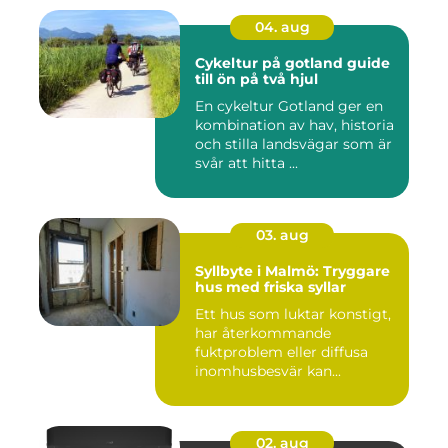
04. aug
Cykeltur på gotland guide
till ön på två hjul
En cykeltur Gotland ger en
kombination av hav, historia
och stilla landsvägar som är
svår att hitta ...
03. aug
Syllbyte i Malmö: Tryggare
hus med friska syllar
Ett hus som luktar konstigt,
har återkommande
fuktproblem eller diffusa
inomhusbesvär kan...
02. aug