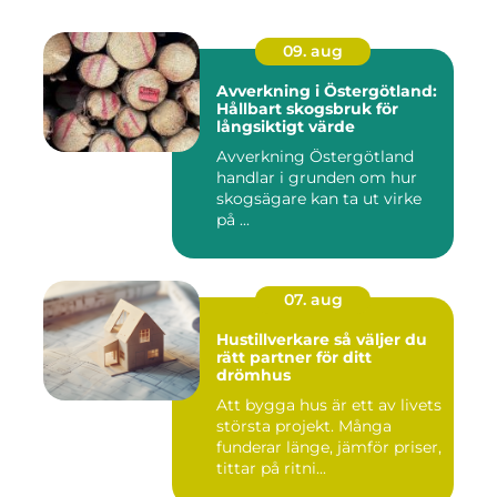
09. aug
Avverkning i Östergötland:
Hållbart skogsbruk för
långsiktigt värde
Avverkning Östergötland
handlar i grunden om hur
skogsägare kan ta ut virke
på ...
07. aug
Hustillverkare så väljer du
rätt partner för ditt
drömhus
Att bygga hus är ett av livets
största projekt. Många
funderar länge, jämför priser,
tittar på ritni...