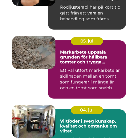
av det
Rödljusterapi har på kort tid
gått från att vara en
behandling som främs...
05. jul
Markarbete uppsala
grunden för hållbara
tomter och trygga
byggprojekt
Ett väl utfört markarbete är
skillnaden mellan en tomt
som fungerar i många år
och en tomt som snabb...
04. jul
Viltfoder i sveg kunskap,
kvalitet och omtanke om
viltet