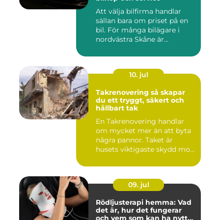
Att välja bilfirma handlar
sällan bara om priset på en
bil. För många bilägare i
nordvästra Skåne är...
10. jul
Takrenovering så skapar
du ett tryggt, säkert och
hållbart tak
En Takrenovering handlar
om mycket mer än att byta
några pannor. Taket är
husets viktigaste skydd mo...
09. jul
Rödljusterapi hemma: Vad
det är, hur det fungerar
och vem som kan ha nytta