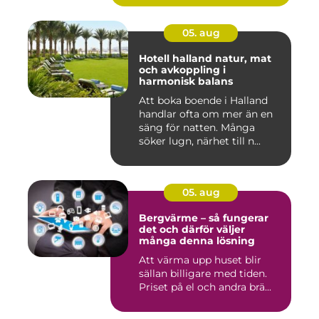
05. aug
Hotell halland natur, mat
och avkoppling i
harmonisk balans
Att boka boende i Halland
handlar ofta om mer än en
säng för natten. Många
söker lugn, närhet till n...
05. aug
Bergvärme – så fungerar
det och därför väljer
många denna lösning
Att värma upp huset blir
sällan billigare med tiden.
Priset på el och andra brä...