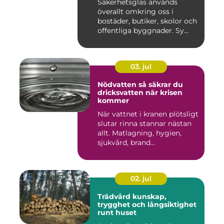
Säkerhetsglas används
överallt omkring oss i
bostäder, butiker, skolor och
offentliga byggnader. Sy...
03. jul
Nödvatten så säkrar du
dricksvatten när krisen
kommer
När vattnet i kranen plötsligt
slutar rinna stannar nästan
allt. Matlagning, hygien,
sjukvård, brand...
02. jul
Trädvård kunskap,
trygghet och långsiktighet
runt huset