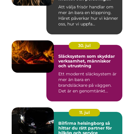
bemötande
Att välja frisör handlar om
mer än bara en klippning.
Håret påverkar hur vi känner
oss, hur vi uppfa...
30. jul
Släcksystem som skyddar
verksamhet, människor
och utrustning
Ett modernt släcksystem är
mer än bara en
brandsläckare på väggen.
Det är en genomtänkt
lösning som ...
11. jul
Bilfirma helsingborg så
hittar du rätt partner för
bilköp och service