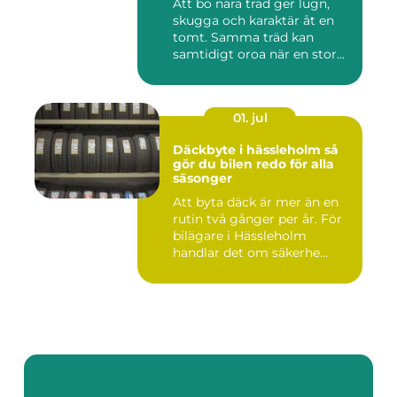
Att bo nära träd ger lugn,
skugga och karaktär åt en
tomt. Samma träd kan
samtidigt oroa när en stor...
01. jul
Däckbyte i hässleholm så
gör du bilen redo för alla
säsonger
Att byta däck är mer än en
rutin två gånger per år. För
bilägare i Hässleholm
handlar det om säkerhe...