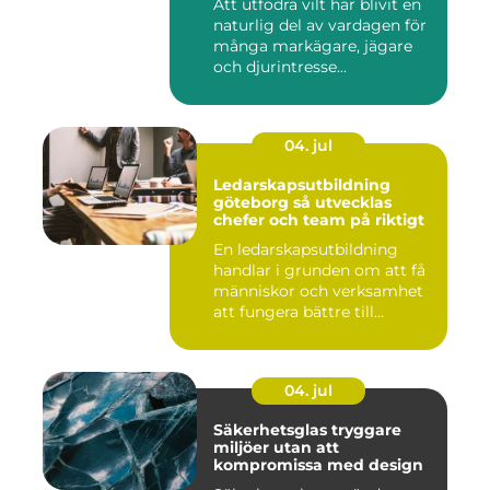
Att utfodra vilt har blivit en
naturlig del av vardagen för
många markägare, jägare
och djurintresse...
04. jul
Ledarskapsutbildning
göteborg så utvecklas
chefer och team på riktigt
En ledarskapsutbildning
handlar i grunden om att få
människor och verksamhet
att fungera bättre till...
04. jul
Säkerhetsglas tryggare
miljöer utan att
kompromissa med design