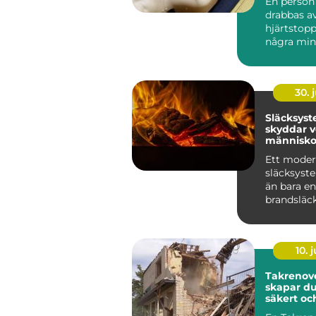
En perso
drabbas av
hjärtstopp
några minu
Innan am
hinner...
30. j
Släcksys
skyddar 
människo
utrustnin
Ett moder
släcksyst
än bara en
brandsläc
väggen. D
genomtänk
som ...
10. j
Takrenover
skapar du
säkert oc
tak