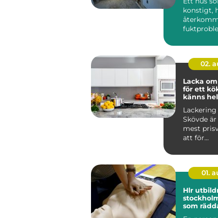
Ett hus s
konstigt, 
återkom
fuktproble
diffusa
inomhusbe
02. 
Lacka om
för ett k
känns hel
Lackering
Skövde är 
mest pris
att för...
01. 
Hlr utbild
stockholm kunsk
som rädda