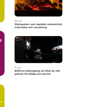
i
30. jul
Släcksystem som skyddar verksamhet,
människor och utrustning
g
i
11. jul
Bilfirma helsingborg så hittar du rätt
.
partner för bilköp och service
ch