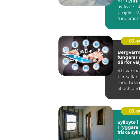
Att bygga 
av livets s
projekt. 
funderar l
jämför pris
ritni...
05. 
Bergvärm
fungerar 
därför vä
denna lö
Att värma
blir sällan
med tiden.
el och andr
03. 
Syllbyte 
Tryggare
friska syll