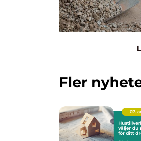
L
Fler nyhet
07. 
Hustillverk
väljer du 
för ditt 