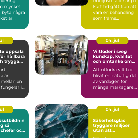
overing
Rödljusterapi har på
nytta av det
om mycket
kort tid gått från att
t byta några
vara en behandling
ket är
som främs...
tigaste
.
ul
04. jul
te uppsala
Viltfoder i sveg
ör hållbara
kunskap, kvalitet
h trygga
och omtanke om
ekt
viltet
ört
Att utfodra vilt har
e är
blivit en naturlig del
 mellan en
av vardagen för
fungerar i
många markägare,
och en
jägare och
snabb...
djurintresse...
ul
04. jul
sutbildnin
Säkerhetsglas
 så
tryggare miljöer
 chefer och
utan att
iktigt
kompromissa med