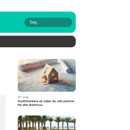
07. aug
Hustillverkare så väljer du rätt partner
för ditt drömhus