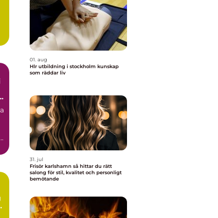
01. aug
Hlr utbildning i stockholm kunskap
som räddar liv
i
ra
31. jul
Frisör karlshamn så hittar du rätt
salong för stil, kvalitet och personligt
bemötande
g