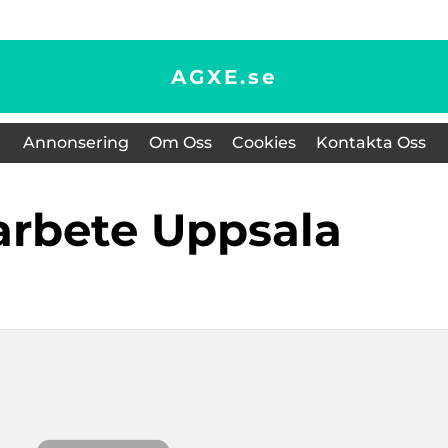
AGXE.
se
Annonsering
Om Oss
Cookies
Kontakta Oss
karbete Uppsala