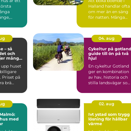
hus är ett
Att boka boende i
törsta
Halland handlar ofta
Många
om mer än en säng
änge,
för natten. Många
er, tittar på
söker lugn, närhet til
n...
aug
04. aug
e – så
Cykeltur på gotlan
det och
guide till ön på två
ljer många
hjul
sning
 upp huset
En cykeltur Gotland
 billigare
ger en kombination
 Priset på
av hav, historia och
a brä...
stilla landsvägar so
är svår att hitta ...
aug
02. aug
i Malmö:
Ivt ystad som trygg
 hus med
lösning för hållbar
ar
värme