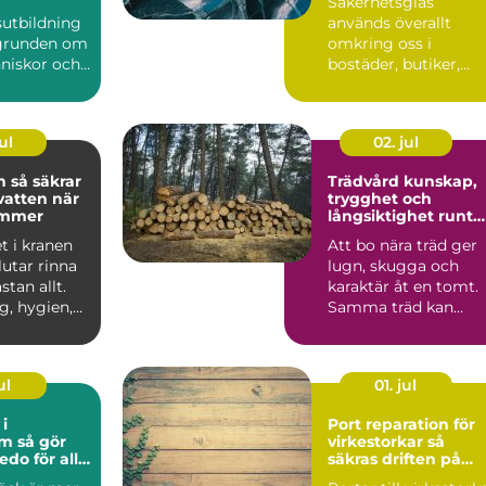
Säkerhetsglas
design
sutbildning
används överallt
 grunden om
omkring oss i
nniskor och
bostäder, butiker,
t att
skolor och offentliga
re till...
byggnader. Sy...
ul
02. jul
rar
Trädvård kunskap,
vatten när
trygghet och
ommer
långsiktighet runt
huset
t i kranen
Att bo nära träd ger
lutar rinna
lugn, skugga och
stan allt.
karaktär åt en tomt.
g, hygien,
Samma träd kan
rand...
samtidigt oroa när e
stor...
ul
01. jul
i
Port reparation för
 gör
virkestorkar så
edo för alla
säkras driften på
lång sikt