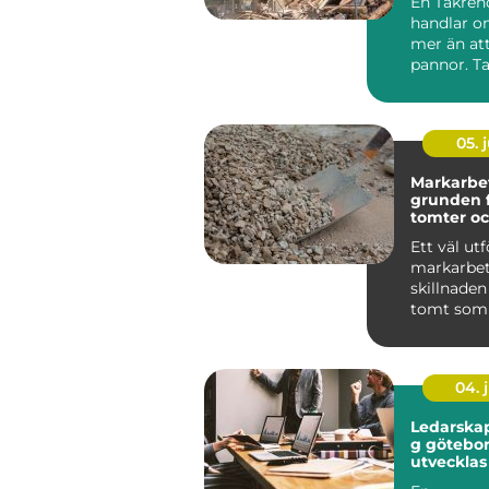
En Takren
handlar 
mer än at
pannor. Ta
husets vik
skydd mo..
05. j
Markarbe
grunden f
tomter oc
byggproj
Ett väl utf
markarbet
skillnaden
tomt som 
många år 
tomt som 
04. j
Ledarskap
g göteborg
utvecklas
team på r