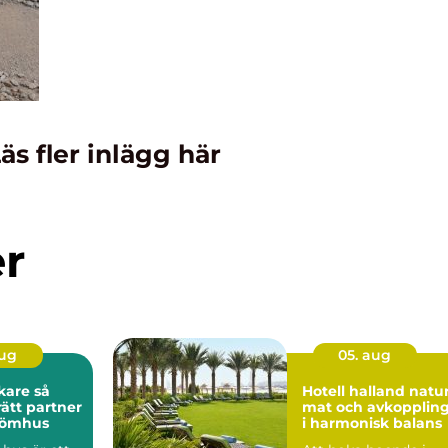
äs fler inlägg här
er
aug
05. aug
are så
Hotell halland natur,
rätt partner
mat och avkopplin
drömhus
i harmonisk balans