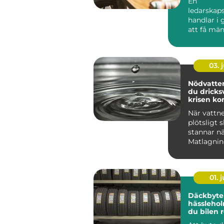
En
ledarskap
handlar i
att få mä
verksamhe
fungera bätt
03. j
Nödvatten så säk
du dricks
krisen k
När vattne
plötsligt s
stannar nä
Matlagnin
sjukvård, b
01. j
Däckbyte 
hässleholm så
du bilen r
säsonger