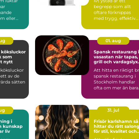
om luktar
Ivt ystad är ett
har
begrepp som allt
mande
oftare förknippas
m eller
med trygg, effektiv
och hållbar värme i
svär kan...
sydliga ...
aug
01. aug
 köksluckor
Spansk restaurang 
ök som
vasastan när tapas,
t nytt
grill och vardagslyx
möts
 köksluckor
Att hitta en riktigt b
ett av de
spansk restaurang i
värda sätten
Stockholm handlar
ofta om mer än bara
maten. Många söke...
aug
31. jul
ning i
Frisör karlshamn så
ap
hittar du rätt salon
r liv
för stil, kvalitet och
personligt