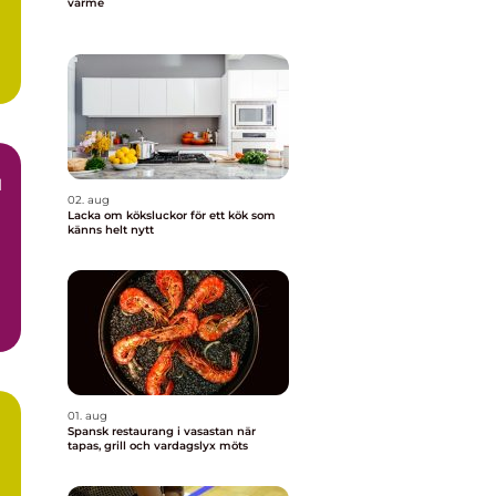
värme
l
d
02. aug
Lacka om köksluckor för ett kök som
känns helt nytt
m
01. aug
Spansk restaurang i vasastan när
tapas, grill och vardagslyx möts