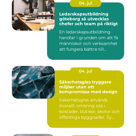
04. jul
Ledarskapsutbildning
göteborg så utvecklas
chefer och team på riktigt
En ledarskapsutbildning
handlar i grunden om att få
människor och verksamhet
att fungera bättre till...
04. jul
Säkerhetsglas tryggare
miljöer utan att
kompromissa med design
Säkerhetsglas används
överallt omkring oss i
bostäder, butiker, skolor och
offentliga byggnader. Sy...