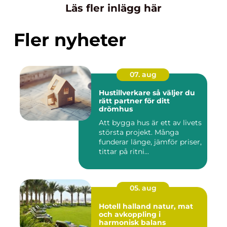
Läs fler inlägg här
Fler nyheter
07. aug
Hustillverkare så väljer du
rätt partner för ditt
drömhus
Att bygga hus är ett av livets
största projekt. Många
funderar länge, jämför priser,
tittar på ritni...
05. aug
Hotell halland natur, mat
och avkoppling i
harmonisk balans