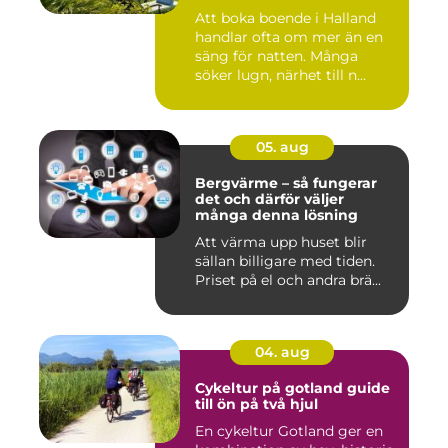
Att boka boende i Halland
handlar ofta om mer än en
säng för natten. Många
söker lugn, närhet till n...
05. aug
Bergvärme – så fungerar
det och därför väljer
många denna lösning
Att värma upp huset blir
sällan billigare med tiden.
Priset på el och andra brä...
04. aug
Cykeltur på gotland guide
till ön på två hjul
En cykeltur Gotland ger en