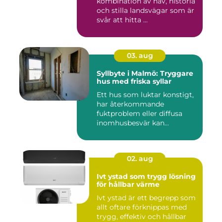
kombination av hav, historia
och stilla landsvägar som är
svår att hitta ...
03. aug
Syllbyte i Malmö: Tryggare
hus med friska syllar
Ett hus som luktar konstigt,
har återkommande
fuktproblem eller diffusa
inomhusbesvär kan...
02. aug
Ivt ystad som trygg lösning
för hållbar värme
Ivt ystad är ett begrepp som
allt oftare förknippas med
trygg, effektiv och hållbar