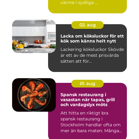
värme i sydliga ...
02. aug
Lacka om köksluckor för ett
kök som känns helt nytt
Lackering köksluckor Skövde
är ett av de mest prisvärda
sätten att för...
01. aug
Spansk restaurang i
vasastan när tapas, grill
och vardagslyx möts
Att hitta en riktigt bra
spansk restaurang i
Stockholm handlar ofta om
mer än bara maten. Många
söke...