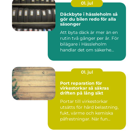
01. jul
Däckbyte i hässleholm så
gör du bilen redo för alla
säsonger
Att byta däck är mer än en
rutin två gånger per år. För
bilägare i Hässleholm
handlar det om säkerhe...
01. jul
Port reparation för
virkestorkar så säkras
driften på lång sikt
Portar till virkestorkar
utsätts för hård belastning,
fukt, värme och kemiska
påfrestningar. När fun...