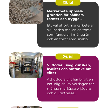
05. jul
Markarbete uppsala
grunden för hållbara
tomter och trygga
byggprojekt
Ett väl utfört markarbete är
skillnaden mellan en tomt
som fungerar i många år
och en tomt som snabb...
04. jul
Viltfoder i sveg kunskap,
kvalitet och omtanke om
viltet
Att utfodra vilt har blivit en
naturlig del av vardagen för
många markägare, jägare
och djurintresse...