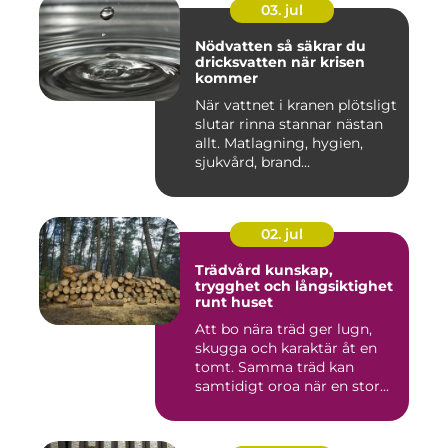
03. jul
Nödvatten så säkrar du
dricksvatten när krisen
kommer
När vattnet i kranen plötsligt
slutar rinna stannar nästan
allt. Matlagning, hygien,
sjukvård, brand...
02. jul
Trädvård kunskap,
trygghet och långsiktighet
runt huset
Att bo nära träd ger lugn,
skugga och karaktär åt en
tomt. Samma träd kan
samtidigt oroa när en stor...