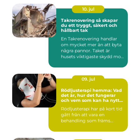
10. jul
Takrenovering så skapar
du ett tryggt, säkert och
hållbart tak
En Takrenovering handlar
om mycket mer än att byta
några pannor. Taket är
husets viktigaste skydd mo...
09. jul
Rödljusterapi hemma: Vad
det är, hur det fungerar
och vem som kan ha nytta
av det
Rödljusterapi har på kort tid
gått från att vara en
behandling som främs...