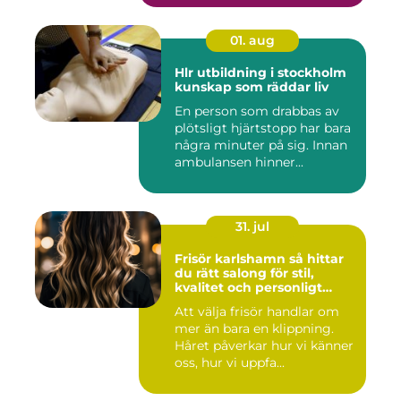
01. aug
Hlr utbildning i stockholm
kunskap som räddar liv
En person som drabbas av
plötsligt hjärtstopp har bara
några minuter på sig. Innan
ambulansen hinner...
31. jul
Frisör karlshamn så hittar
du rätt salong för stil,
kvalitet och personligt
bemötande
Att välja frisör handlar om
mer än bara en klippning.
Håret påverkar hur vi känner
oss, hur vi uppfa...