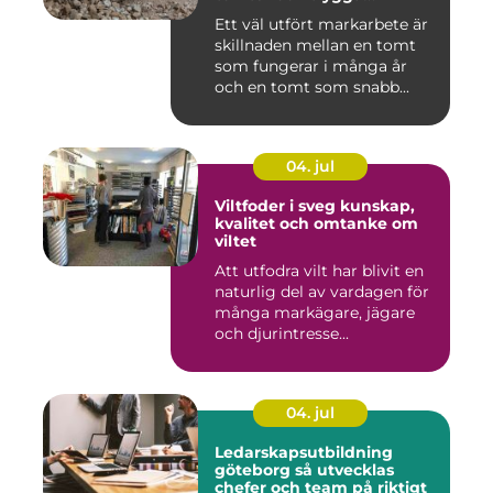
byggprojekt
Ett väl utfört markarbete är
skillnaden mellan en tomt
som fungerar i många år
och en tomt som snabb...
04. jul
Viltfoder i sveg kunskap,
kvalitet och omtanke om
viltet
Att utfodra vilt har blivit en
naturlig del av vardagen för
många markägare, jägare
och djurintresse...
04. jul
Ledarskapsutbildning
göteborg så utvecklas
chefer och team på riktigt