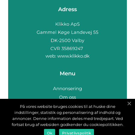
Adress
web:
www.klikko.dk
Menu
Annonsering
Om oss
Cookies
På vores website bruges cookies til at huske dine
indstillinger, statistik og personalisering af indhold og
Kontakta oss
annoncer. Denne information deles med tredjepart. Ved
Sitemap
fortsat brug af websiden godkender du cookiepolitikken.
Ok
Privatlivspolitik