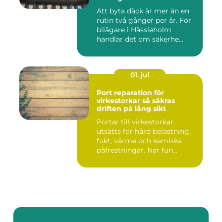
Att byta däck är mer än en
rutin två gånger per år. För
bilägare i Hässleholm
handlar det om säkerhe...
01. jul
Port reparation för
virkestorkar så säkras
driften på lång sikt
Portar till virkestorkar
utsätts för hård belastning,
fukt, värme och kemiska
påfrestningar. När fun...