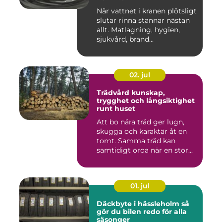
När vattnet i kranen plötsligt
slutar rinna stannar nästan
allt. Matlagning, hygien,
sjukvård, brand...
02. jul
Trädvård kunskap,
trygghet och långsiktighet
runt huset
Att bo nära träd ger lugn,
skugga och karaktär åt en
tomt. Samma träd kan
samtidigt oroa när en stor...
01. jul
Däckbyte i hässleholm så
gör du bilen redo för alla
säsonger