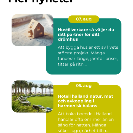
07. aug
Hustillverkare så väljer du
rätt partner för ditt
drömhus
Att bygga hus är ett av livets
största projekt. Många
funderar länge, jämför priser,
tittar på ritni...
05. aug
Hotell halland natur, mat
och avkoppling i
harmonisk balans
Att boka boende i Halland
handlar ofta om mer än en
säng för natten. Många
söker lugn, närhet till n...