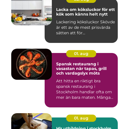
Lacka om köksluckor för ett
kök som känns helt nytt
Lackering köksluckor Skövde
är ett av de mest prisvärda
sätten att för...
01. aug
Spansk restaurang i
vasastan när tapas, grill
och vardagslyx möts
Att hitta en riktigt bra
spansk restaurang i
Stockholm handlar ofta om
mer än bara maten. Många
söke...
01. aug
Hlr utbildning i stockholm