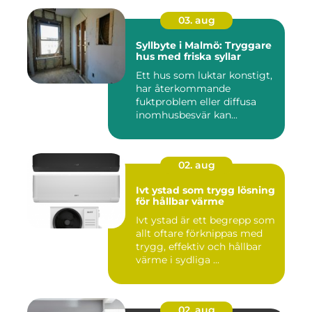
03. aug
Syllbyte i Malmö: Tryggare
hus med friska syllar
Ett hus som luktar konstigt,
har återkommande
fuktproblem eller diffusa
inomhusbesvär kan...
02. aug
Ivt ystad som trygg lösning
för hållbar värme
Ivt ystad är ett begrepp som
allt oftare förknippas med
trygg, effektiv och hållbar
värme i sydliga ...
02. aug