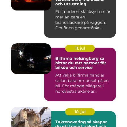
och utrustning
Ett modernt släcksystem är
mer än bara en
brandsläckare på väggen.
Det är en genomtänkt
lösning som ...
11. jul
Bilfirma helsingborg så
hittar du rätt partner för
bilköp och service
Att välja bilfirma handlar
sällan bara om priset på en
bil. För många bilägare i
nordvästra Skåne är...
10. jul
Takrenovering så skapar
du ett tryggt, säkert och