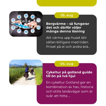
05. aug
Bergvärme – så fungerar
det och därför väljer
många denna lösning
Att värma upp huset blir
sällan billigare med tiden.
Priset på el och andra brä...
04. aug
Cykeltur på gotland guide
till ön på två hjul
En cykeltur Gotland ger en
kombination av hav, historia
och stilla landsvägar som är
svår att hitta ...