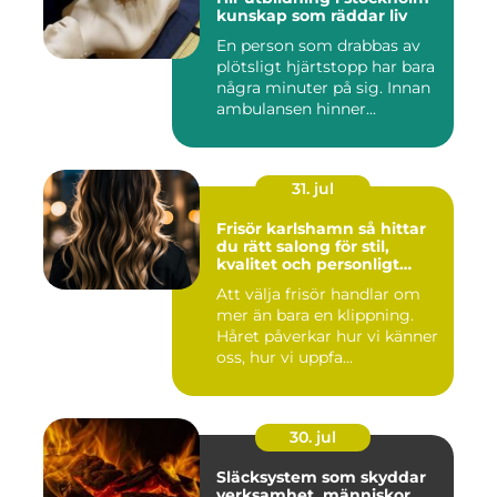
kunskap som räddar liv
En person som drabbas av
plötsligt hjärtstopp har bara
några minuter på sig. Innan
ambulansen hinner...
31. jul
Frisör karlshamn så hittar
du rätt salong för stil,
kvalitet och personligt
bemötande
Att välja frisör handlar om
mer än bara en klippning.
Håret påverkar hur vi känner
oss, hur vi uppfa...
30. jul
Släcksystem som skyddar
verksamhet, människor