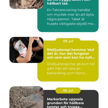
hållbart tak
En Takrenovering handlar
om mycket mer än att byta
några pannor. Taket är
husets viktigaste skydd mo...
09. jul
Rödljusterapi hemma: Vad
det är, hur det fungerar
och vem som kan ha nytta
av det
Rödljusterapi har på kort tid
gått från att vara en
behandling som främs...
05. jul
Markarbete uppsala
grunden för hållbara
tomter och trygga