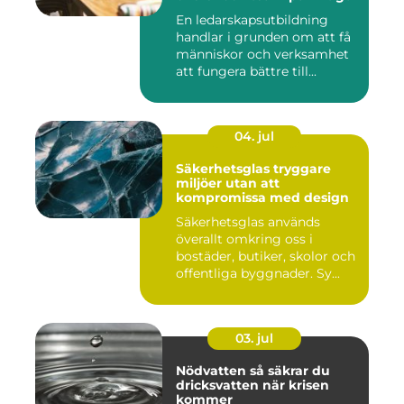
En ledarskapsutbildning
handlar i grunden om att få
människor och verksamhet
att fungera bättre till...
04. jul
Säkerhetsglas tryggare
miljöer utan att
kompromissa med design
Säkerhetsglas används
överallt omkring oss i
bostäder, butiker, skolor och
offentliga byggnader. Sy...
03. jul
Nödvatten så säkrar du
dricksvatten när krisen
kommer