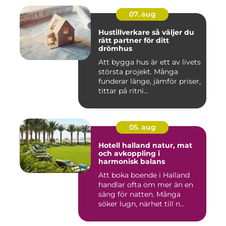
07. aug
Hustillverkare så väljer du
rätt partner för ditt
drömhus
Att bygga hus är ett av livets
största projekt. Många
funderar länge, jämför priser,
tittar på ritni...
05. aug
Hotell halland natur, mat
och avkoppling i
harmonisk balans
Att boka boende i Halland
handlar ofta om mer än en
säng för natten. Många
söker lugn, närhet till n...