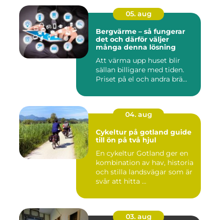
05. aug
Bergvärme – så fungerar
det och därför väljer
många denna lösning
Att värma upp huset blir
sällan billigare med tiden.
Priset på el och andra brä...
04. aug
Cykeltur på gotland guide
till ön på två hjul
En cykeltur Gotland ger en
kombination av hav, historia
och stilla landsvägar som är
svår att hitta ...
03. aug