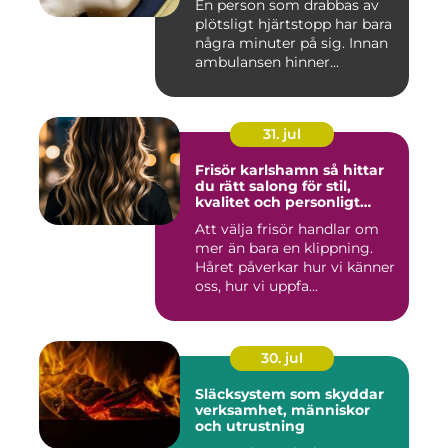
En person som drabbas av
plötsligt hjärtstopp har bara
några minuter på sig. Innan
ambulansen hinner...
31. jul
Frisör karlshamn så hittar
du rätt salong för stil,
kvalitet och personligt
bemötande
Att välja frisör handlar om
mer än bara en klippning.
Håret påverkar hur vi känner
oss, hur vi uppfa...
30. jul
Släcksystem som skyddar
verksamhet, människor
och utrustning