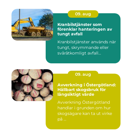
09. aug
Kranbilstjänster som
förenklar hanteringen av
tungt avfall
Kranbilstjänster används när
tungt, skrymmande eller
svåråtkomligt avfall...
09. aug
Avverkning i Östergötland:
Hållbart skogsbruk för
långsiktigt värde
Avverkning Östergötland
handlar i grunden om hur
skogsägare kan ta ut virke
på ...