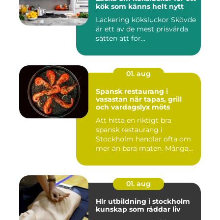
kök som känns helt nytt
Lackering köksluckor Skövde
är ett av de mest prisvärda
sätten att för...
01. aug
Spansk restaurang i
vasastan när tapas, grill
och vardagslyx möts
Att hitta en riktigt bra
spansk restaurang i
Stockholm handlar ofta om
mer än bara maten. Många
söke...
01. aug
Hlr utbildning i stockholm
kunskap som räddar liv