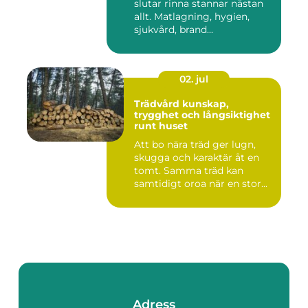
slutar rinna stannar nästan
allt. Matlagning, hygien,
sjukvård, brand...
02. jul
Trädvård kunskap,
trygghet och långsiktighet
runt huset
Att bo nära träd ger lugn,
skugga och karaktär åt en
tomt. Samma träd kan
samtidigt oroa när en stor...
Adress