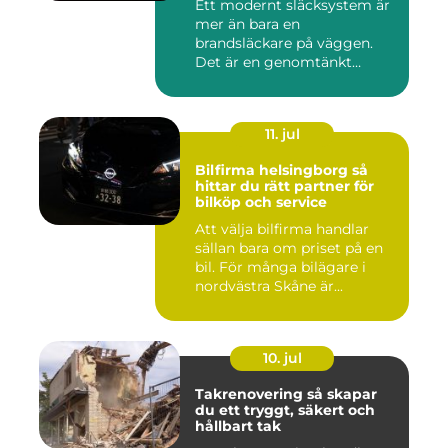
Ett modernt släcksystem är
mer än bara en
brandsläckare på väggen.
Det är en genomtänkt
lösning som ...
11. jul
Bilfirma helsingborg så
hittar du rätt partner för
bilköp och service
Att välja bilfirma handlar
sällan bara om priset på en
bil. För många bilägare i
nordvästra Skåne är...
10. jul
Takrenovering så skapar
du ett tryggt, säkert och
hållbart tak