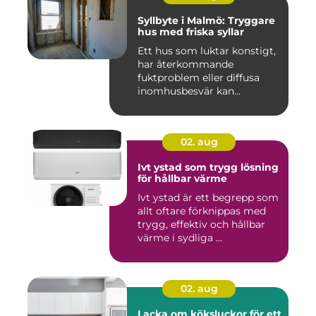
Syllbyte i Malmö: Tryggare
hus med friska syllar
Ett hus som luktar konstigt,
har återkommande
fuktproblem eller diffusa
inomhusbesvär kan...
02. aug
Ivt ystad som trygg lösning
för hållbar värme
Ivt ystad är ett begrepp som
allt oftare förknippas med
trygg, effektiv och hållbar
värme i sydliga ...
02. aug
Lacka om köksluckor för ett