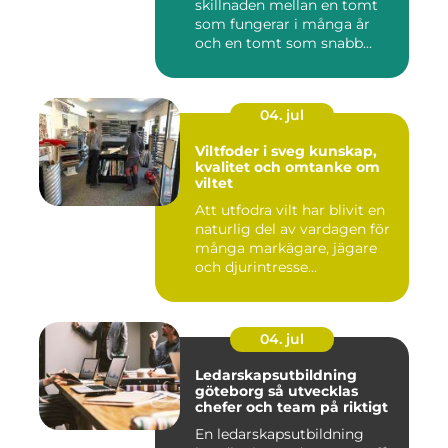
skillnaden mellan en tomt
som fungerar i många år
och en tomt som snabb...
04. jul
Viltfoder i sveg kunskap,
kvalitet och omtanke om
viltet
Att utfodra vilt har blivit en
naturlig del av vardagen för
många markägare, jägare
och djurintresse...
04. jul
Ledarskapsutbildning
göteborg så utvecklas
chefer och team på riktigt
En ledarskapsutbildning