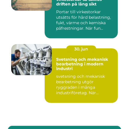
driften på lång sikt
Portar till virkestorkar
utsätts för hård belastning,
fukt, värme och kemiska
påfrestningar. När fun...
30. jun
Svetsning och mekanisk
bearbetning i modern
industri
svetsning och mekanisk
bearbetning utgör
ryggraden i många
industriföretag. När
komplexa anläggninga...