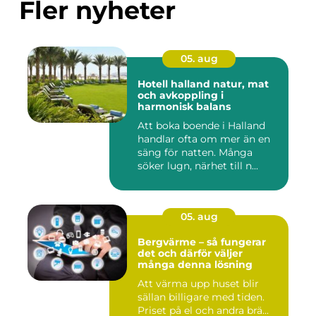
Fler nyheter
05. aug
Hotell halland natur, mat
och avkoppling i
harmonisk balans
Att boka boende i Halland
handlar ofta om mer än en
säng för natten. Många
söker lugn, närhet till n...
05. aug
Bergvärme – så fungerar
det och därför väljer
många denna lösning
Att värma upp huset blir
sällan billigare med tiden.
Priset på el och andra brä...