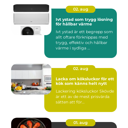
02. aug
Ivt ystad som trygg lösning
för hållbar värme
Ivt ystad är ett begrepp som
allt oftare förknippas med
trygg, effektiv och hållbar
värme i sydliga ...
02. aug
Lacka om köksluckor för ett
kök som känns helt nytt
Lackering köksluckor Skövde
är ett av de mest prisvärda
sätten att för...
01. aug