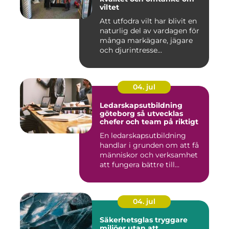
viltet
Att utfodra vilt har blivit en
naturlig del av vardagen för
många markägare, jägare
och djurintresse...
04. jul
Ledarskapsutbildning
göteborg så utvecklas
chefer och team på riktigt
En ledarskapsutbildning
handlar i grunden om att få
människor och verksamhet
att fungera bättre till...
04. jul
Säkerhetsglas tryggare
miljöer utan att