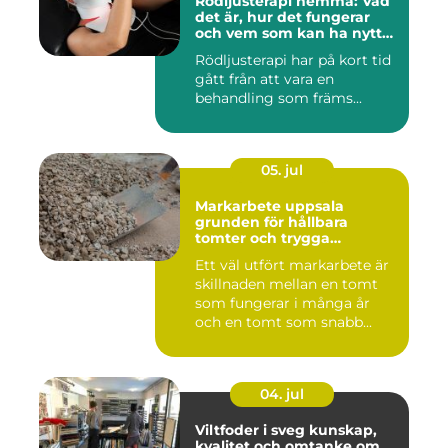
Rödljusterapi hemma: Vad
det är, hur det fungerar
och vem som kan ha nytta
av det
Rödljusterapi har på kort tid
gått från att vara en
behandling som främs...
05. jul
Markarbete uppsala
grunden för hållbara
tomter och trygga
byggprojekt
Ett väl utfört markarbete är
skillnaden mellan en tomt
som fungerar i många år
och en tomt som snabb...
04. jul
Viltfoder i sveg kunskap,
kvalitet och omtanke om