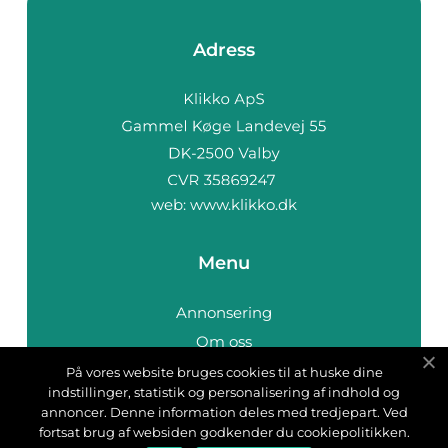
Adress
web:
www.klikko.dk
Menu
Annonsering
Om oss
Cookies
På vores website bruges cookies til at huske dine
indstillinger, statistik og personalisering af indhold og
Kontakta oss
annoncer. Denne information deles med tredjepart. Ved
Sitemap
fortsat brug af websiden godkender du cookiepolitikken.