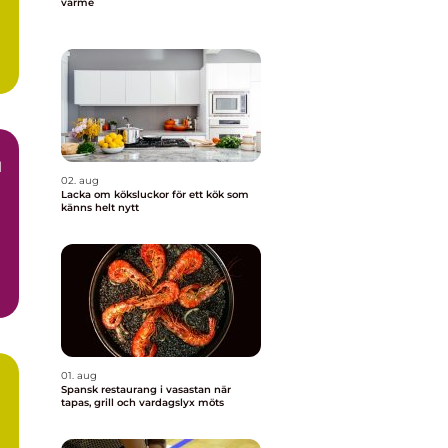
värme
l
d
02. aug
Lacka om köksluckor för ett kök som
känns helt nytt
m
01. aug
Spansk restaurang i vasastan när
tapas, grill och vardagslyx möts