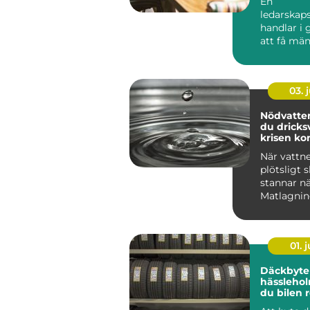
En
ledarskap
handlar i
att få mä
verksamhe
fungera bätt
03. j
Nödvatten så säk
du dricks
krisen k
När vattne
plötsligt s
stannar nä
Matlagnin
sjukvård, b
01. j
Däckbyte 
hässleholm så
du bilen r
säsonger