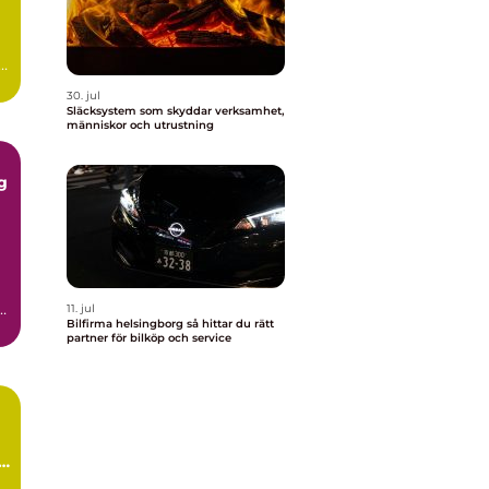
i
30. jul
Släcksystem som skyddar verksamhet,
människor och utrustning
g
i
11. jul
Bilfirma helsingborg så hittar du rätt
.
partner för bilköp och service
ch