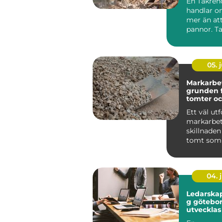
En Takren
handlar 
mer än at
pannor. Ta
husets vik
skydd mo..
05. j
Markarbe
grunden f
tomter oc
byggproj
Ett väl utf
markarbet
skillnaden
tomt som 
många år 
tomt som 
04. j
Ledarskap
g göteborg
utvecklas
team på r