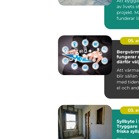
Att bygga 
av livets s
projekt. 
funderar l
jämför pris
ritni...
05. 
Bergvärm
fungerar 
därför vä
denna lö
Att värma
blir sällan
med tiden.
el och andr
03. 
Syllbyte 
Tryggare
friska syll