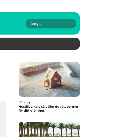
07. aug
Hustillverkare så väljer du rätt partner
för ditt drömhus