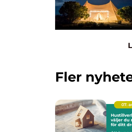
L
Fler nyhet
07. 
Hustillverk
väljer du 
för ditt 