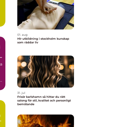
01. aug
Hlr utbildning i stockholm kunskap
som räddar liv
i
ra
31. jul
Frisör karlshamn så hittar du rätt
salong för stil, kvalitet och personligt
bemötande
g