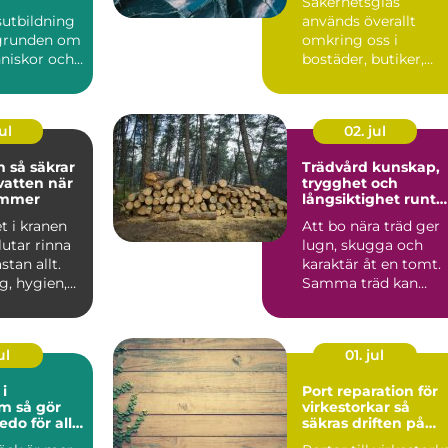
Säkerhetsglas
design
sutbildning
används överallt
 grunden om
omkring oss i
nniskor och
bostäder, butiker,
t att
skolor och offentliga
re till...
byggnader. Sy...
ul
02. jul
rar
Trädvård kunskap,
vatten när
trygghet och
ommer
långsiktighet runt
huset
t i kranen
Att bo nära träd ger
lutar rinna
lugn, skugga och
stan allt.
karaktär åt en tomt.
g, hygien,
Samma träd kan
rand...
samtidigt oroa när e
stor...
ul
01. jul
i
Port reparation för
 gör
virkestorkar så
edo för alla
säkras driften på
lång sikt