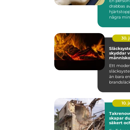
En perso
drabbas av
hjärtstopp
några minu
Innan am
hinner...
30. j
Släcksys
skyddar 
människo
utrustnin
Ett moder
släcksyst
än bara en
brandsläc
väggen. D
genomtänk
som ...
10. j
Takrenover
skapar du
säkert oc
tak