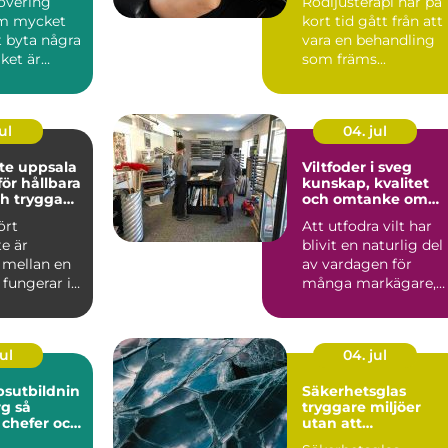
overing
Rödljusterapi har på
nytta av det
om mycket
kort tid gått från att
t byta några
vara en behandling
ket är
som främs...
tigaste
.
ul
04. jul
te uppsala
Viltfoder i sveg
ör hållbara
kunskap, kvalitet
h trygga
och omtanke om
ekt
viltet
ört
Att utfodra vilt har
e är
blivit en naturlig del
 mellan en
av vardagen för
fungerar i
många markägare,
och en
jägare och
snabb...
djurintresse...
ul
04. jul
sutbildnin
Säkerhetsglas
 så
tryggare miljöer
 chefer och
utan att
iktigt
kompromissa med