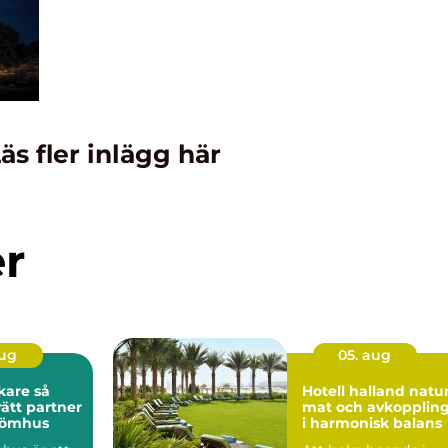
äs fler inlägg här
er
aug
05. aug
are så
Hotell halland natur,
rätt partner
mat och avkopplin
drömhus
i harmonisk balans