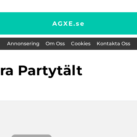
AGXE.
se
Annonsering
Om Oss
Cookies
Kontakta Oss
yra Partytält