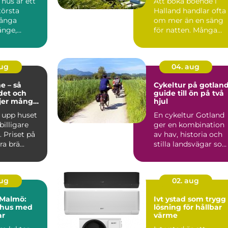
hus är ett
Att boka boende i
törsta
Halland handlar ofta
Många
om mer än en säng
änge,
för natten. Många
er, tittar på
söker lugn, närhet til
n...
aug
04. aug
e – så
Cykeltur på gotlan
det och
guide till ön på två
ljer många
hjul
sning
 upp huset
En cykeltur Gotland
 billigare
ger en kombination
 Priset på
av hav, historia och
a brä...
stilla landsvägar so
är svår att hitta ...
aug
02. aug
i Malmö:
Ivt ystad som trygg
 hus med
lösning för hållbar
ar
värme