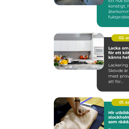
Ett hus s
konstigt, 
återkom
fuktproble
diffusa
inomhusbe
02. 
Lacka om
för ett k
känns hel
Lackering
Skövde är 
mest pris
att för...
01. 
Hlr utbild
stockholm kunsk
som rädda