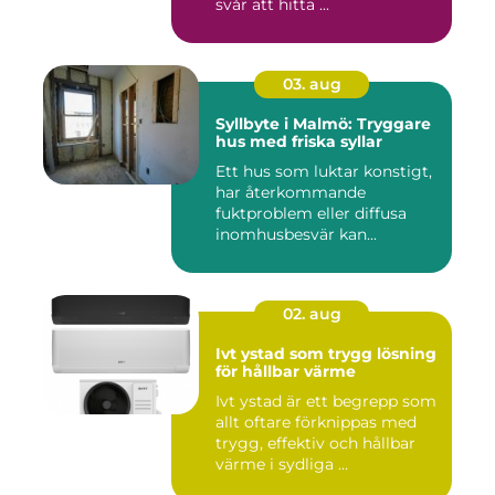
svår att hitta ...
03. aug
Syllbyte i Malmö: Tryggare
hus med friska syllar
Ett hus som luktar konstigt,
har återkommande
fuktproblem eller diffusa
inomhusbesvär kan...
02. aug
Ivt ystad som trygg lösning
för hållbar värme
Ivt ystad är ett begrepp som
allt oftare förknippas med
trygg, effektiv och hållbar
värme i sydliga ...