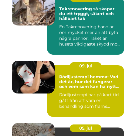
Takrenovering så skapar
du ett tryggt, säkert och
hållbart tak
En Takrenovering handlar
om mycket mer än att byta
några pannor. Taket är
husets viktigaste skydd mo...
09. jul
Rödljusterapi hemma: Vad
det är, hur det fungerar
och vem som kan ha nytta
av det
Rödljusterapi har på kort tid
gått från att vara en
behandling som främs...
05. jul