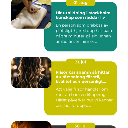
01. aug
Hlr utbildning i stockholm
kunskap som räddar liv
En person som drabbas av
plötsligt hjärtstopp har bara
några minuter på sig. Innan
ambulansen hinner...
31. jul
Frisör karlshamn så hittar
du rätt salong för stil,
kvalitet och personligt
bemötande
Att välja frisör handlar om
mer än bara en klippning.
Håret påverkar hur vi känner
oss, hur vi uppfa...
30. jul