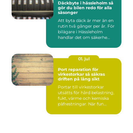
Däckbyte i hässleholm så
gör du bilen redo för alla
säsonger
Att byta däck är mer än en
rutin två gånger per år. För
bilägare i Hässleholm
handlar det om säkerhe...
01. jul
Port reparation för
virkestorkar så säkras
driften på lång sikt
Portar till virkestorkar
utsätts för hård belastning,
fukt, värme och kemiska
påfrestningar. När fun...