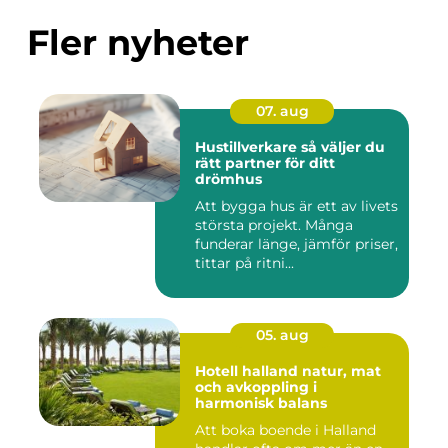
Fler nyheter
07. aug
Hustillverkare så väljer du
rätt partner för ditt
drömhus
Att bygga hus är ett av livets
största projekt. Många
funderar länge, jämför priser,
tittar på ritni...
05. aug
Hotell halland natur, mat
och avkoppling i
harmonisk balans
Att boka boende i Halland