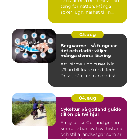
handlar ofta om mer än en
säng för natten. Många
söker lugn, närhet till n...
05. aug
Bergvärme – så fungerar
det och därför väljer
många denna lösning
Att värma upp huset blir
sällan billigare med tiden.
Priset på el och andra brä...
04. aug
Cykeltur på gotland guide
till ön på två hjul
En cykeltur Gotland ger en
kombination av hav, historia
och stilla landsvägar som är