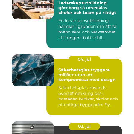
Ledarskapsutbildning
göteborg så utvecklas
chefer och team på riktigt
En ledarskapsutbildning
handlar i grunden om att få
människor och verksamhet
att fungera bättre till...
04. jul
Säkerhetsglas tryggare
miljöer utan att
kompromissa med design
Säkerhetsglas används
överallt omkring oss i
bostäder, butiker, skolor och
offentliga byggnader. Sy...
03. jul