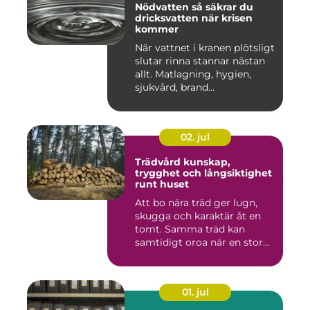
Nödvatten så säkrar du
dricksvatten när krisen
kommer
När vattnet i kranen plötsligt
slutar rinna stannar nästan
allt. Matlagning, hygien,
sjukvård, brand...
02. jul
Trädvård kunskap,
trygghet och långsiktighet
runt huset
Att bo nära träd ger lugn,
skugga och karaktär åt en
tomt. Samma träd kan
samtidigt oroa när en stor...
01. jul