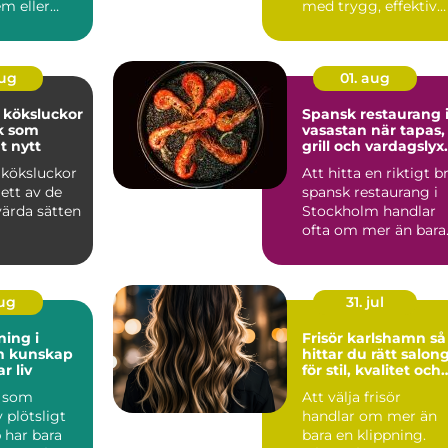
m eller
med trygg, effektiv
och hållbar värme i
svär kan...
sydliga ...
aug
01. aug
 köksluckor
Spansk restaurang 
ök som
vasastan när tapas,
t nytt
grill och vardagslyx
möts
 köksluckor
Att hitta en riktigt b
ett av de
spansk restaurang i
värda sätten
Stockholm handlar
ofta om mer än bara
maten. Många söke...
aug
31. jul
ning i
Frisör karlshamn så
ap
hittar du rätt salon
r liv
för stil, kvalitet och
personligt
n som
Att välja frisör
bemötande
 plötsligt
handlar om mer än
 har bara
bara en klippning.