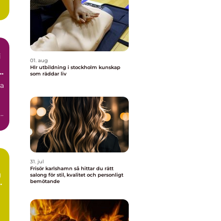
i
01. aug
Hlr utbildning i stockholm kunskap
som räddar liv
ra
31. jul
Frisör karlshamn så hittar du rätt
g
salong för stil, kvalitet och personligt
bemötande