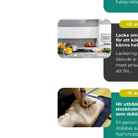
fuktproble
diffusa
inomhusbe
02. 
Lacka om
för ett k
känns hel
Lackering
Skövde är 
mest pris
att för...
01. 
Hlr utbild
stockholm kunsk
som rädda
En perso
drabbas av
hjärtstopp