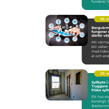
funderar l
jämför pris
ritni...
05. 
Bergvärm
fungerar 
därför vä
denna lö
Att värma
blir sällan
med tiden.
el och andr
03. 
Syllbyte 
Tryggare
friska syll
Ett hus s
konstigt, 
återkom