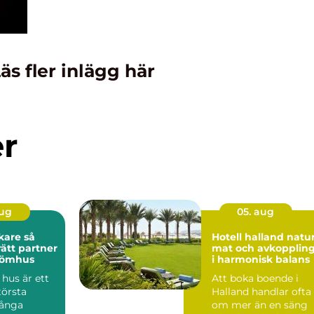
äs fler inlägg här
er
aug
05. aug
are så
Hotell halland natur,
rätt partner
mat och avkopplin
drömhus
i harmonisk balans
hus är ett
Att boka boende i
törsta
Halland handlar ofta
Många
om mer än en säng