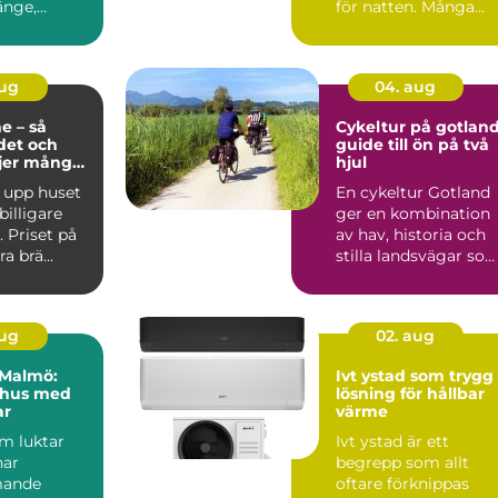
änge,
för natten. Många
er, tittar på
söker lugn, närhet til
n...
aug
04. aug
e – så
Cykeltur på gotlan
det och
guide till ön på två
ljer många
hjul
sning
 upp huset
En cykeltur Gotland
 billigare
ger en kombination
 Priset på
av hav, historia och
a brä...
stilla landsvägar so
är svår att hitta ...
aug
02. aug
i Malmö:
Ivt ystad som trygg
 hus med
lösning för hållbar
ar
värme
om luktar
Ivt ystad är ett
har
begrepp som allt
mande
oftare förknippas