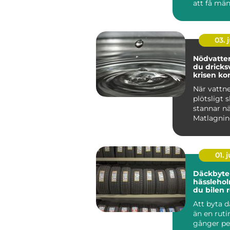
att få mä
verksamhe
fungera bätt
03. j
Nödvatten så säk
du dricks
krisen k
När vattne
plötsligt s
stannar nä
Matlagnin
sjukvård, b
01. j
Däckbyte 
hässleholm så
du bilen r
säsonger
Att byta 
än en ruti
gånger per