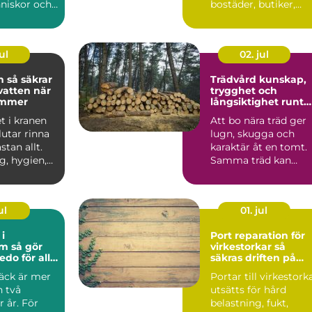
nniskor och
bostäder, butiker,
t att
skolor och offentliga
re till...
byggnader. Sy...
ul
02. jul
rar
Trädvård kunskap,
vatten när
trygghet och
ommer
långsiktighet runt
huset
t i kranen
Att bo nära träd ger
lutar rinna
lugn, skugga och
stan allt.
karaktär åt en tomt.
g, hygien,
Samma träd kan
rand...
samtidigt oroa när e
stor...
ul
01. jul
i
Port reparation för
 gör
virkestorkar så
edo för alla
säkras driften på
lång sikt
däck är mer
Portar till virkestork
n två
utsätts för hård
 år. För
belastning, fukt,