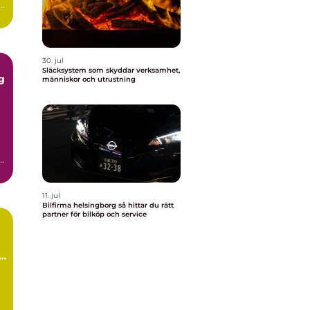
i
30. jul
Släcksystem som skyddar verksamhet,
g
människor och utrustning
i
.
11. jul
Bilfirma helsingborg så hittar du rätt
partner för bilköp och service
ch