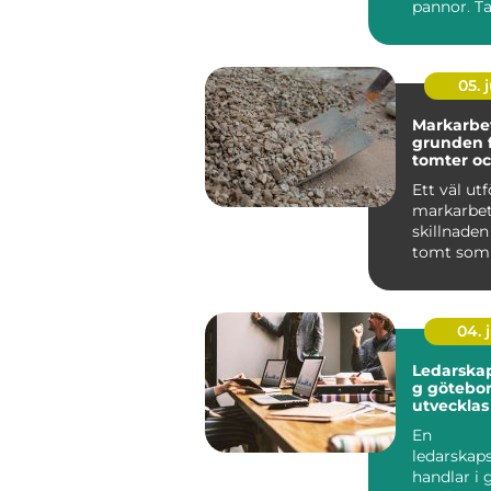
pannor. Ta
husets vik
skydd mo..
05. j
Markarbe
grunden f
tomter oc
byggproj
Ett väl utf
markarbet
skillnaden
tomt som 
många år 
tomt som 
04. j
Ledarskap
g göteborg
utvecklas
team på r
En
ledarskap
handlar i