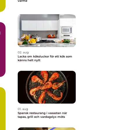
värme
l
d
02. aug
Lacka om köksluckor för ett kök som
känns helt nytt
m
01. aug
Spansk restaurang i vasastan när
tapas, grill och vardagslyx möts