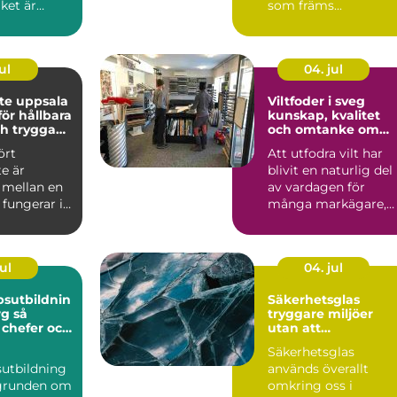
ket är
som främs...
tigaste
.
ul
04. jul
te uppsala
Viltfoder i sveg
ör hållbara
kunskap, kvalitet
h trygga
och omtanke om
ekt
viltet
ört
Att utfodra vilt har
e är
blivit en naturlig del
 mellan en
av vardagen för
fungerar i
många markägare,
och en
jägare och
snabb...
djurintresse...
ul
04. jul
sutbildnin
Säkerhetsglas
 så
tryggare miljöer
 chefer och
utan att
iktigt
kompromissa med
Säkerhetsglas
design
sutbildning
används överallt
 grunden om
omkring oss i