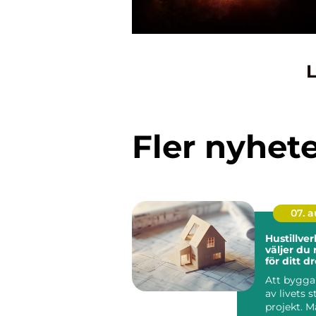
L
Fler nyhet
07. 
Hustillverk
väljer du 
för ditt 
Att bygga 
av livets s
projekt. 