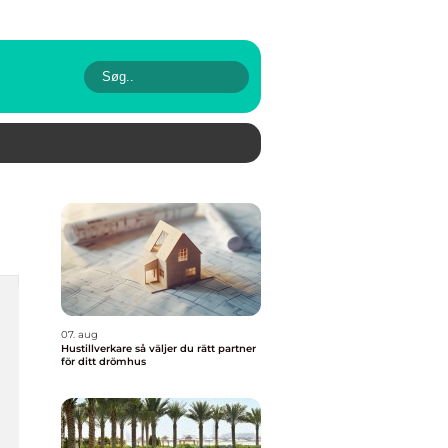
07. aug
Hustillverkare så väljer du rätt partner
för ditt drömhus