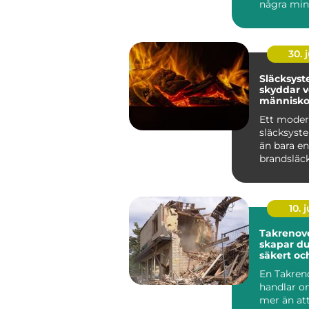
några minu
Innan am
hinner...
30. j
Släcksys
skyddar 
människo
utrustnin
Ett moder
släcksyst
än bara en
brandsläc
väggen. D
genomtänk
som ...
10. j
Takrenover
skapar du
säkert oc
tak
En Takren
handlar 
mer än at