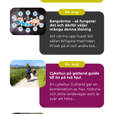
05. aug
Bergvärme – så fungerar
det och därför väljer
många denna lösning
Att värma upp huset blir
sällan billigare med tiden.
Priset på el och andra brä...
04. aug
Cykeltur på gotland guide
till ön på två hjul
En cykeltur Gotland ger en
kombination av hav, historia
och stilla landsvägar som är
svår att hitta ...