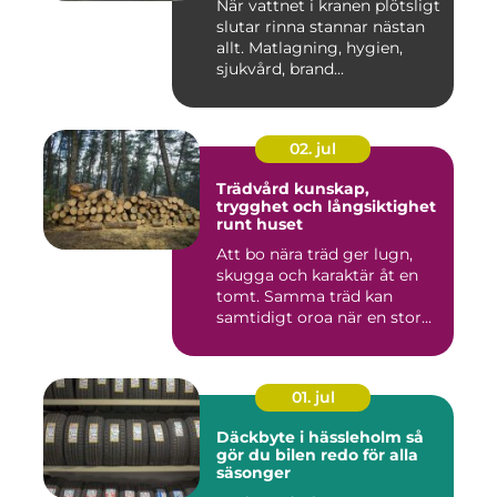
När vattnet i kranen plötsligt
slutar rinna stannar nästan
allt. Matlagning, hygien,
sjukvård, brand...
02. jul
Trädvård kunskap,
trygghet och långsiktighet
runt huset
Att bo nära träd ger lugn,
skugga och karaktär åt en
tomt. Samma träd kan
samtidigt oroa när en stor...
01. jul
Däckbyte i hässleholm så
gör du bilen redo för alla
säsonger