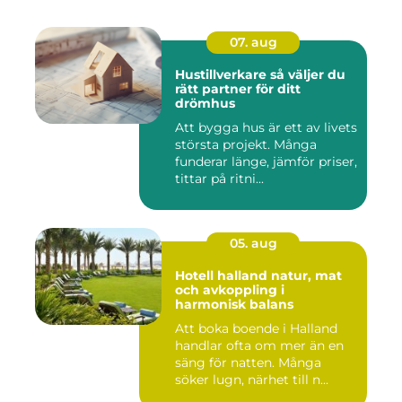
07. aug
Hustillverkare så väljer du
rätt partner för ditt
drömhus
Att bygga hus är ett av livets
största projekt. Många
funderar länge, jämför priser,
tittar på ritni...
05. aug
Hotell halland natur, mat
och avkoppling i
harmonisk balans
Att boka boende i Halland
handlar ofta om mer än en
säng för natten. Många
söker lugn, närhet till n...