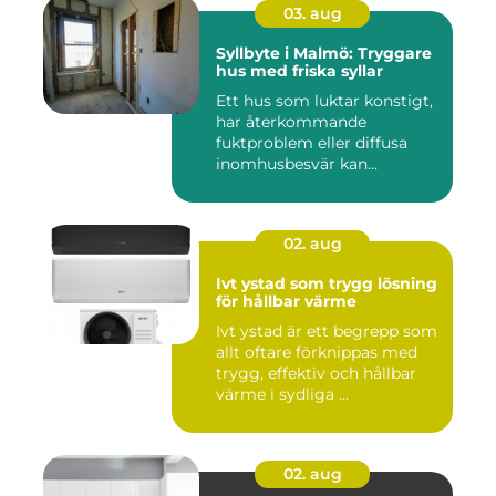
03. aug
Syllbyte i Malmö: Tryggare
hus med friska syllar
Ett hus som luktar konstigt,
har återkommande
fuktproblem eller diffusa
inomhusbesvär kan...
02. aug
Ivt ystad som trygg lösning
för hållbar värme
Ivt ystad är ett begrepp som
allt oftare förknippas med
trygg, effektiv och hållbar
värme i sydliga ...
02. aug