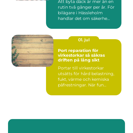
Att byta däck är mer än en
rutin två gånger per år. För
bilägare i Hässleholm
handlar det om säkerhe...
01. jul
Port reparation för
virkestorkar så säkras
driften på lång sikt
Portar till virkestorkar
utsätts för hård belastning,
fukt, värme och kemiska
påfrestningar. När fun...