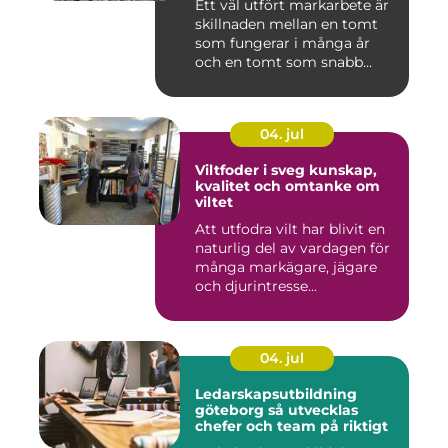
Ett väl utfört markarbete är
skillnaden mellan en tomt
som fungerar i många år
och en tomt som snabb...
04. jul
Viltfoder i sveg kunskap,
kvalitet och omtanke om
viltet
Att utfodra vilt har blivit en
naturlig del av vardagen för
många markägare, jägare
och djurintresse...
04. jul
Ledarskapsutbildning
göteborg så utvecklas
chefer och team på riktigt