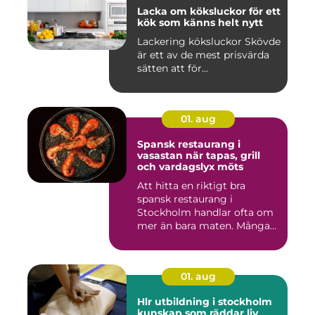
Lacka om köksluckor för ett
kök som känns helt nytt
Lackering köksluckor Skövde
är ett av de mest prisvärda
sätten att för...
01. aug
Spansk restaurang i
vasastan när tapas, grill
och vardagslyx möts
Att hitta en riktigt bra
spansk restaurang i
Stockholm handlar ofta om
mer än bara maten. Många
söke...
01. aug
Hlr utbildning i stockholm
kunskap som räddar liv