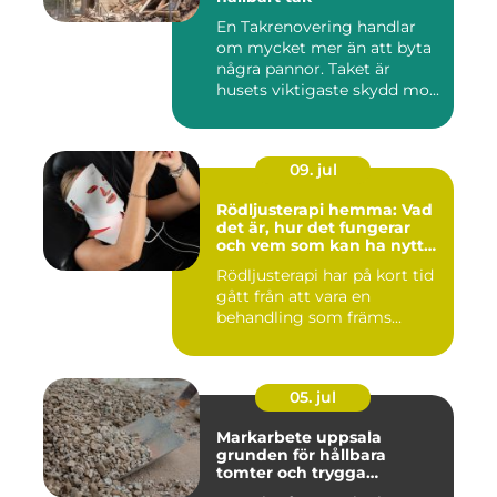
En Takrenovering handlar
om mycket mer än att byta
några pannor. Taket är
husets viktigaste skydd mo...
09. jul
Rödljusterapi hemma: Vad
det är, hur det fungerar
och vem som kan ha nytta
av det
Rödljusterapi har på kort tid
gått från att vara en
behandling som främs...
05. jul
Markarbete uppsala
grunden för hållbara
tomter och trygga
byggprojekt