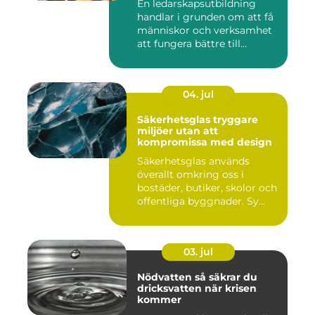
En ledarskapsutbildning
handlar i grunden om att få
människor och verksamhet
att fungera bättre till...
04. jul
Säkerhetsglas tryggare
miljöer utan att
kompromissa med design
Säkerhetsglas används
överallt omkring oss i
bostäder, butiker, skolor och
offentliga byggnader. Sy...
03. jul
Nödvatten så säkrar du
dricksvatten när krisen
kommer