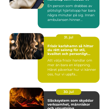
En person som drabbas av
plötsligt hjärtstopp har bara
några minuter på sig. Innan
ambulansen hinner...
31. jul
Frisör karlshamn så hittar
du rätt salong för stil,
kvalitet och personligt
bemötande
Att välja frisör handlar om
mer än bara en klippning.
Håret påverkar hur vi känner
oss, hur vi uppfa...
30. jul
Släcksystem som skyddar
verksamhet, människor
och utrustning