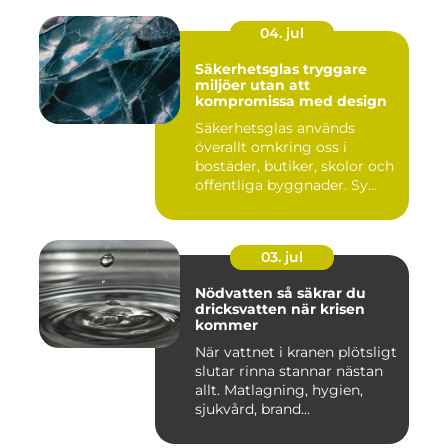
04. jul
Säkerhetsglas tryggare
miljöer utan att
kompromissa med design
Säkerhetsglas används
överallt omkring oss i
bostäder, butiker, skolor och
offentliga byggnader. Sy...
03. jul
Nödvatten så säkrar du
dricksvatten när krisen
kommer
När vattnet i kranen plötsligt
slutar rinna stannar nästan
allt. Matlagning, hygien,
sjukvård, brand...