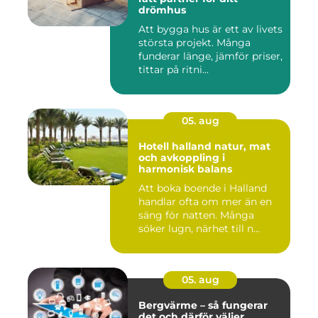
drömhus
Att bygga hus är ett av livets
största projekt. Många
funderar länge, jämför priser,
tittar på ritni...
05. aug
Hotell halland natur, mat
och avkoppling i
harmonisk balans
Att boka boende i Halland
handlar ofta om mer än en
säng för natten. Många
söker lugn, närhet till n...
05. aug
Bergvärme – så fungerar
det och därför väljer