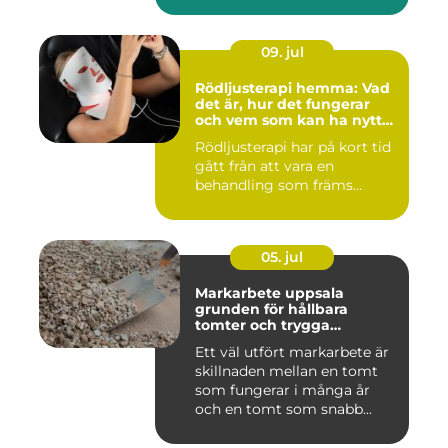
09. jul
Rödljusterapi hemma: Vad
det är, hur det fungerar
och vem som kan ha nytta
av det
Rödljusterapi har på kort tid
gått från att vara en
behandling som främs...
05. jul
Markarbete uppsala
grunden för hållbara
tomter och trygga
byggprojekt
Ett väl utfört markarbete är
skillnaden mellan en tomt
som fungerar i många år
och en tomt som snabb...