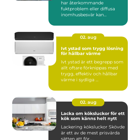
har återkommande
fuktproblem eller diffusa
inomhusbesvär kan...
02. aug
Ivt ystad som trygg lösning
för hållbar värme
Ivt ystad är ett begrepp som
allt oftare förknippas med
trygg, effektiv och hållbar
värme i sydliga ...
02. aug
Lacka om köksluckor för ett
kök som känns helt nytt
Lackering köksluckor Skövde
är ett av de mest prisvärda
sätten att för...