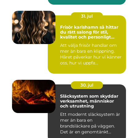
31. jul
Frisör karlshamn så hittar
du rätt salong för stil,
kvalitet och personligt
bemötande
Att välja frisör handlar om
mer än bara en klippning.
Håret påverkar hur vi känner
oss, hur vi uppfa...
30. jul
Släcksystem som skyddar
verksamhet, människor
och utrustning
Ett modernt släcksystem är
mer än bara en
brandsläckare på väggen.
Det är en genomtänkt
lösning som ...