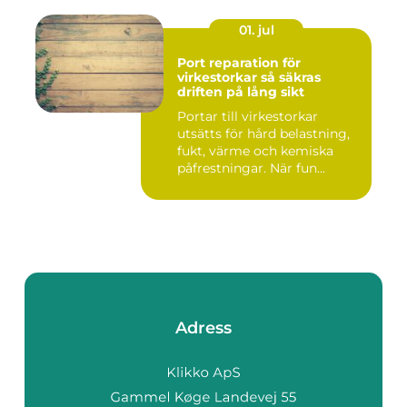
01. jul
Port reparation för
virkestorkar så säkras
driften på lång sikt
Portar till virkestorkar
utsätts för hård belastning,
fukt, värme och kemiska
påfrestningar. När fun...
Adress