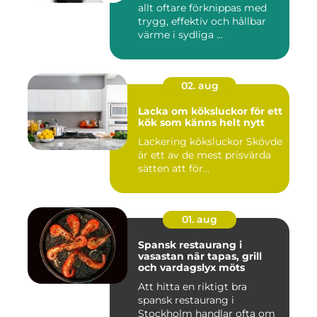
allt oftare förknippas med
trygg, effektiv och hållbar
värme i sydliga ...
02. aug
Lacka om köksluckor för ett
kök som känns helt nytt
Lackering köksluckor Skövde
är ett av de mest prisvärda
sätten att för...
01. aug
Spansk restaurang i
vasastan när tapas, grill
och vardagslyx möts
Att hitta en riktigt bra
spansk restaurang i
Stockholm handlar ofta om