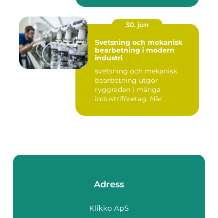
30. jun
Svetsning och mekanisk
bearbetning i modern
industri
svetsning och mekanisk
bearbetning utgör
ryggraden i många
industriföretag. När
komplexa anläggninga...
Adress