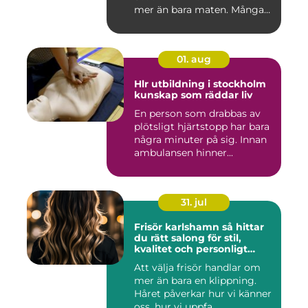
mer än bara maten. Många
söke...
01. aug
Hlr utbildning i stockholm
kunskap som räddar liv
En person som drabbas av
plötsligt hjärtstopp har bara
några minuter på sig. Innan
ambulansen hinner...
31. jul
Frisör karlshamn så hittar
du rätt salong för stil,
kvalitet och personligt
bemötande
Att välja frisör handlar om
mer än bara en klippning.
Håret påverkar hur vi känner
oss, hur vi uppfa...