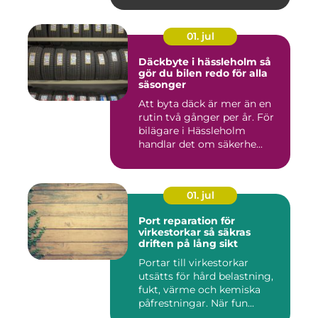
01. jul
Däckbyte i hässleholm så
gör du bilen redo för alla
säsonger
Att byta däck är mer än en
rutin två gånger per år. För
bilägare i Hässleholm
handlar det om säkerhe...
01. jul
Port reparation för
virkestorkar så säkras
driften på lång sikt
Portar till virkestorkar
utsätts för hård belastning,
fukt, värme och kemiska
påfrestningar. När fun...