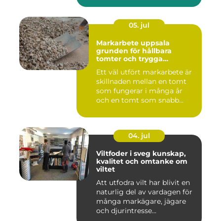
05. jul
Markarbete uppsala
grunden för hållbara
tomter och trygga
byggprojekt
Ett väl utfört markarbete är
skillnaden mellan en tomt
som fungerar i många år
och en tomt som snabb...
04. jul
Viltfoder i sveg kunskap,
kvalitet och omtanke om
viltet
Att utfodra vilt har blivit en
naturlig del av vardagen för
många markägare, jägare
och djurintresse...