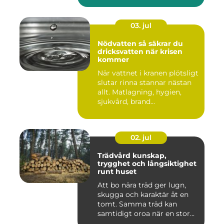
03. jul
Nödvatten så säkrar du
dricksvatten när krisen
kommer
När vattnet i kranen plötsligt
slutar rinna stannar nästan
allt. Matlagning, hygien,
sjukvård, brand...
02. jul
Trädvård kunskap,
trygghet och långsiktighet
runt huset
Att bo nära träd ger lugn,
skugga och karaktär åt en
tomt. Samma träd kan
samtidigt oroa när en stor...