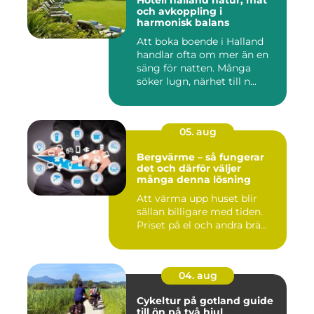
Hotell halland natur, mat
och avkoppling i
harmonisk balans
Att boka boende i Halland
handlar ofta om mer än en
säng för natten. Många
söker lugn, närhet till n...
05. aug
Bergvärme – så fungerar
det och därför väljer
många denna lösning
Att värma upp huset blir
sällan billigare med tiden.
Priset på el och andra brä...
04. aug
Cykeltur på gotland guide
till ön på två hjul