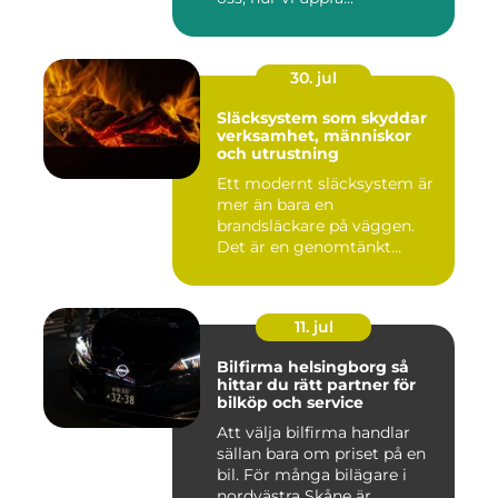
30. jul
Släcksystem som skyddar
verksamhet, människor
och utrustning
Ett modernt släcksystem är
mer än bara en
brandsläckare på väggen.
Det är en genomtänkt
lösning som ...
11. jul
Bilfirma helsingborg så
hittar du rätt partner för
bilköp och service
Att välja bilfirma handlar
sällan bara om priset på en
bil. För många bilägare i
nordvästra Skåne är...