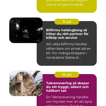
Det är en genomtänkt
lösning som ...
11. jul
Bilfirma helsingborg så
hittar du rätt partner för
bilköp och service
Att välja bilfirma handlar
sällan bara om priset på en
bil. För många bilägare i
nordvästra Skåne är...
10. jul
Takrenovering så skapar
du ett tryggt, säkert och
hållbart tak
En Takrenovering handlar
om mycket mer än att byta
några pannor. Taket är