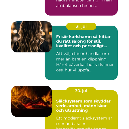
ambulansen hinner...
31. jul
Frisör karlshamn så hittar
du rätt salong för stil,
kvalitet och personligt
bemötande
Att välja frisör handlar om
mer än bara en klippning.
Håret påverkar hur vi känner
oss, hur vi uppfa...
30. jul
Släcksystem som skyddar
verksamhet, människor
och utrustning
Ett modernt släcksystem är
mer än bara en
brandsläckare på väggen.