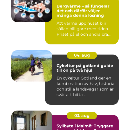
Bergvärme – så fungerar
det och därför väljer
många denna lösning
Att värma upp huset blir
sällan billigare med tiden.
Priset på el och andra brä...
04. aug
Cykeltur på gotland guide
till ön på två hjul
En cykeltur Gotland ger en
kombination av hav, historia
och stilla landsvägar som är
svår att hitta ...
03. aug
Syllbyte i Malmö: Tryggare