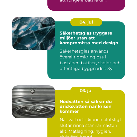
04. jul
Säkerhetsglas tryggare
miljöer utan att
kompromissa med design
Säkerhetsglas används
överallt omkring oss i
bostäder, butiker, skolor och
offentliga byggnader. Sy...
03. jul
Nödvatten så säkrar du
dricksvatten när krisen
kommer
När vattnet i kranen plötsligt
slutar rinna stannar nästan
allt. Matlagning, hygien,
sjukvård, brand...