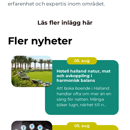
erfarenhet och expertis inom området.
Läs fler inlägg här
Fler nyheter
05. aug
Hotell halland natur, mat
och avkoppling i
harmonisk balans
Att boka boende i Halland
handlar ofta om mer än en
säng för natten. Många
söker lugn, närhet till n...
05. aug