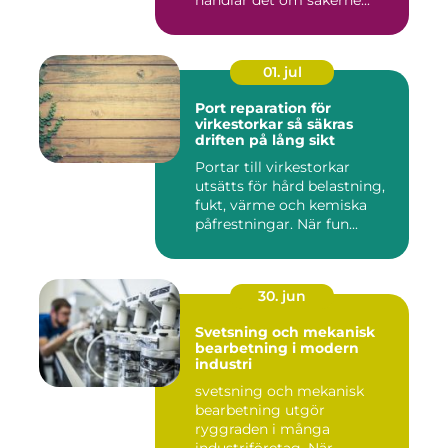
01. jul
Port reparation för
virkestorkar så säkras
driften på lång sikt
Portar till virkestorkar
utsätts för hård belastning,
fukt, värme och kemiska
påfrestningar. När fun...
30. jun
Svetsning och mekanisk
bearbetning i modern
industri
svetsning och mekanisk
bearbetning utgör
ryggraden i många
industriföretag. När