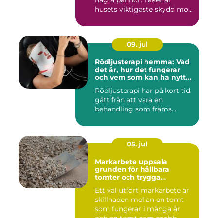
husets viktigaste skydd mo...
09. jul
Rödljusterapi hemma: Vad
det är, hur det fungerar
och vem som kan ha nytta
av det
Rödljusterapi har på kort tid
gått från att vara en
behandling som främs...
05. jul
Markarbete uppsala
grunden för hållbara
tomter och trygga
byggprojekt
Ett väl utfört markarbete är
skillnaden mellan en tomt
som fungerar i många år
och en tomt som snabb...