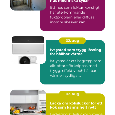
hus med friska syllar
Ett hus som luktar konstigt,
har återkommande
fuktproblem eller diffusa
inomhusbesvär kan...
02. aug
Ivt ystad som trygg lösning
för hållbar värme
Ivt ystad är ett begrepp som
allt oftare förknippas med
trygg, effektiv och hållbar
värme i sydliga ...
02. aug
Lacka om köksluckor för ett
kök som känns helt nytt
Lackering köksluckor Skövde