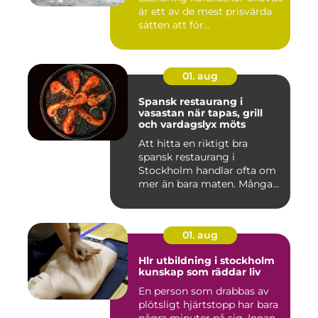
är ett av de mest prisvärda
sätten att för...
01. aug
Spansk restaurang i
vasastan när tapas, grill
och vardagslyx möts
Att hitta en riktigt bra
spansk restaurang i
Stockholm handlar ofta om
mer än bara maten. Många
söke...
01. aug
Hlr utbildning i stockholm
kunskap som räddar liv
En person som drabbas av
plötsligt hjärtstopp har bara
några minuter på sig. Innan