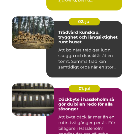
02. jul
Trädvård kunskap,
trygghet och långsiktighet
runt huset
Att bo nära träd ger lugn,
skugga och karaktär åt en
tomt. Samma träd kan
samtidigt oroa när en stor...
01. jul
Däckbyte i hässleholm så
gör du bilen redo för alla
säsonger
Att byta däck är mer än en
rutin två gånger per år. För
bilägare i Hässleholm
handlar det om säkerhe...