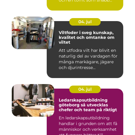
04. jul
Viltfoder i sveg kunskap,
kvalitet och omtanke om
viltet
Att utfodra vilt har blivit en
naturlig del av vardagen för
många markägare, jägare
och djurintresse...
04. jul
Ledarskapsutbildning
göteborg så utvecklas
chefer och team på riktigt
En ledarskapsutbildning
handlar i grunden om att få
människor och verksamhet
att fungera bättre till...