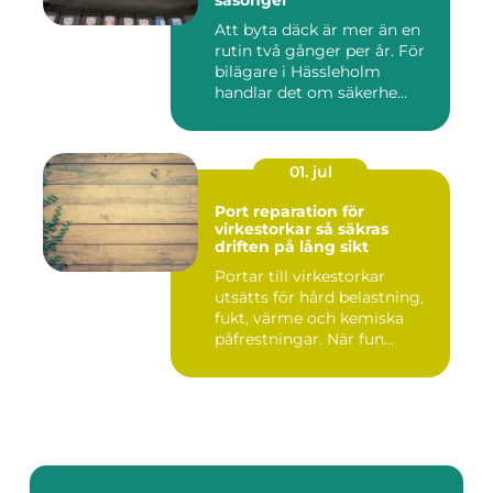
säsonger
Att byta däck är mer än en
rutin två gånger per år. För
bilägare i Hässleholm
handlar det om säkerhe...
01. jul
Port reparation för
virkestorkar så säkras
driften på lång sikt
Portar till virkestorkar
utsätts för hård belastning,
fukt, värme och kemiska
påfrestningar. När fun...