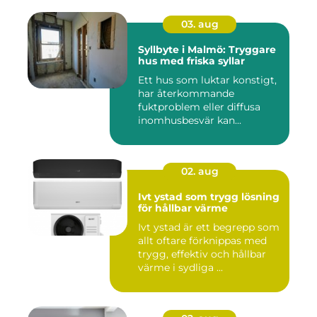
03. aug
Syllbyte i Malmö: Tryggare
hus med friska syllar
Ett hus som luktar konstigt,
har återkommande
fuktproblem eller diffusa
inomhusbesvär kan...
02. aug
Ivt ystad som trygg lösning
för hållbar värme
Ivt ystad är ett begrepp som
allt oftare förknippas med
trygg, effektiv och hållbar
värme i sydliga ...