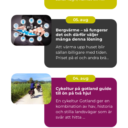
05. aug
Bergvärme – så fungerar
det och därför väljer
många denna lösning
Att värma upp huset blir
sällan billigare med tiden.
Priset på el och andra brä...
04. aug
Cykeltur på gotland guide
till ön på två hjul
En cykeltur Gotland ger en
kombination av hav, historia
och stilla landsvägar som är
svår att hitta ...