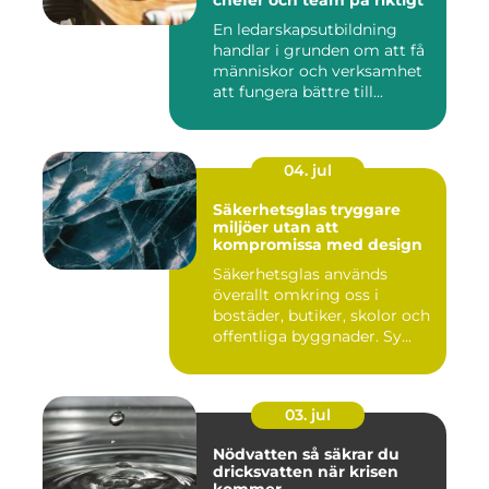
chefer och team på riktigt
En ledarskapsutbildning
handlar i grunden om att få
människor och verksamhet
att fungera bättre till...
04. jul
Säkerhetsglas tryggare
miljöer utan att
kompromissa med design
Säkerhetsglas används
överallt omkring oss i
bostäder, butiker, skolor och
offentliga byggnader. Sy...
03. jul
Nödvatten så säkrar du
dricksvatten när krisen