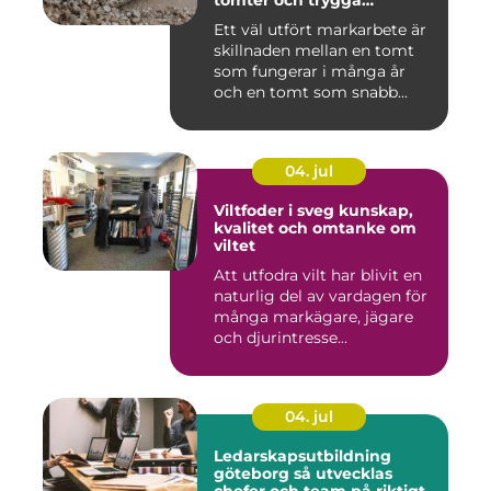
tomter och trygga
byggprojekt
Ett väl utfört markarbete är
skillnaden mellan en tomt
som fungerar i många år
och en tomt som snabb...
04. jul
Viltfoder i sveg kunskap,
kvalitet och omtanke om
viltet
Att utfodra vilt har blivit en
naturlig del av vardagen för
många markägare, jägare
och djurintresse...
04. jul
Ledarskapsutbildning
göteborg så utvecklas