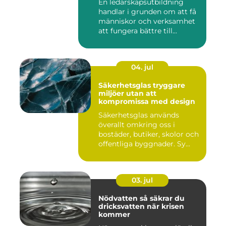
En ledarskapsutbildning
handlar i grunden om att få
människor och verksamhet
att fungera bättre till...
04. jul
Säkerhetsglas tryggare
miljöer utan att
kompromissa med design
Säkerhetsglas används
överallt omkring oss i
bostäder, butiker, skolor och
offentliga byggnader. Sy...
03. jul
Nödvatten så säkrar du
dricksvatten när krisen
kommer