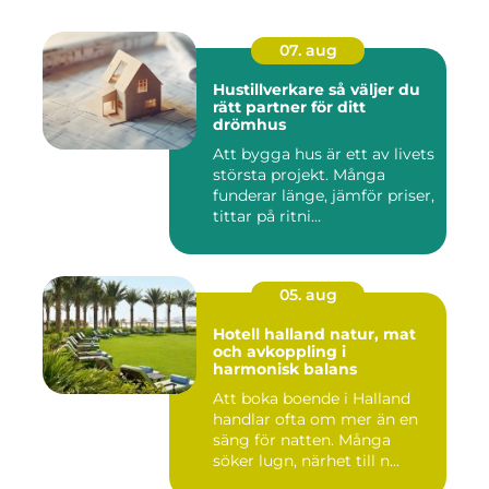
07. aug
Hustillverkare så väljer du
rätt partner för ditt
drömhus
Att bygga hus är ett av livets
största projekt. Många
funderar länge, jämför priser,
tittar på ritni...
05. aug
Hotell halland natur, mat
och avkoppling i
harmonisk balans
Att boka boende i Halland
handlar ofta om mer än en
säng för natten. Många
söker lugn, närhet till n...