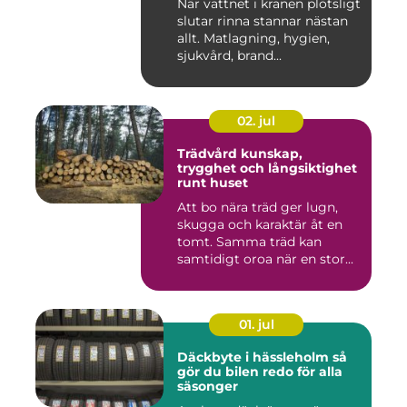
När vattnet i kranen plötsligt
slutar rinna stannar nästan
allt. Matlagning, hygien,
sjukvård, brand...
02. jul
Trädvård kunskap,
trygghet och långsiktighet
runt huset
Att bo nära träd ger lugn,
skugga och karaktär åt en
tomt. Samma träd kan
samtidigt oroa när en stor...
01. jul
Däckbyte i hässleholm så
gör du bilen redo för alla
säsonger