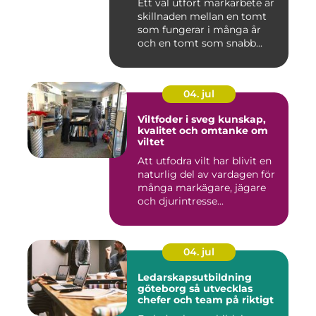
Ett väl utfört markarbete är
skillnaden mellan en tomt
som fungerar i många år
och en tomt som snabb...
04. jul
Viltfoder i sveg kunskap,
kvalitet och omtanke om
viltet
Att utfodra vilt har blivit en
naturlig del av vardagen för
många markägare, jägare
och djurintresse...
04. jul
Ledarskapsutbildning
göteborg så utvecklas
chefer och team på riktigt