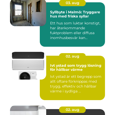
03. aug
Syllbyte i Malmö: Tryggare
hus med friska syllar
Ett hus som luktar konstigt,
har återkommande
fuktproblem eller diffusa
inomhusbesvär kan...
02. aug
Ivt ystad som trygg lösning
för hållbar värme
Ivt ystad är ett begrepp som
allt oftare förknippas med
trygg, effektiv och hållbar
värme i sydliga ...
02. aug