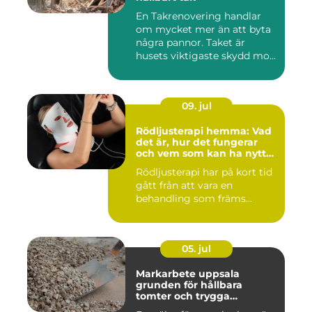
En Takrenovering handlar
om mycket mer än att byta
några pannor. Taket är
husets viktigaste skydd mo...
09. jul
Rödljusterapi hemma: Vad
det är, hur det fungerar
och vem som kan ha nytta
av det
Rödljusterapi har på kort tid
gått från att vara en
behandling som främs...
05. jul
Markarbete uppsala
grunden för hållbara
tomter och trygga
byggprojekt