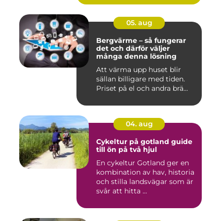
05. aug
Bergvärme – så fungerar
det och därför väljer
många denna lösning
Att värma upp huset blir
sällan billigare med tiden.
Priset på el och andra brä...
04. aug
Cykeltur på gotland guide
till ön på två hjul
En cykeltur Gotland ger en
kombination av hav, historia
och stilla landsvägar som är
svår att hitta ...