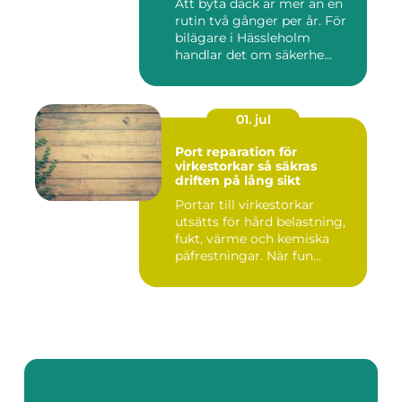
Att byta däck är mer än en
rutin två gånger per år. För
bilägare i Hässleholm
handlar det om säkerhe...
01. jul
Port reparation för
virkestorkar så säkras
driften på lång sikt
Portar till virkestorkar
utsätts för hård belastning,
fukt, värme och kemiska
påfrestningar. När fun...