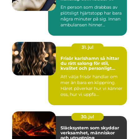
En person som drabbas av
plötsligt hjärtstopp har bara
några minuter på sig. Innan
ambulansen hinner...
31. jul
Frisör karlshamn så hittar
du rätt salong för stil,
kvalitet och personligt
bemötande
Att välja frisör handlar om
mer än bara en klippning.
Håret påverkar hur vi känner
oss, hur vi uppfa...
30. jul
Släcksystem som skyddar
verksamhet, människor
och utrustning