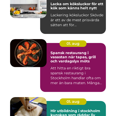
Lacka om köksluckor för ett
kök som känns helt nytt
Lackering köksluckor Skövde
är ett av de mest prisvärda
sätten att för...
01. aug
Spansk restaurang i
vasastan när tapas, grill
och vardagslyx möts
Att hitta en riktigt bra
spansk restaurang i
Stockholm handlar ofta om
mer än bara maten. Många
söke...
01. aug
Hlr utbildning i stockholm
kunskap som räddar liv