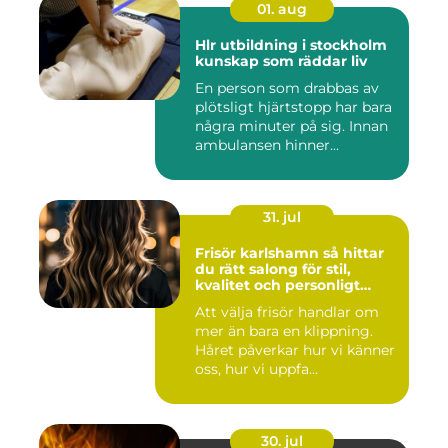
01. aug
Hlr utbildning i stockholm
kunskap som räddar liv
En person som drabbas av
plötsligt hjärtstopp har bara
några minuter på sig. Innan
ambulansen hinner...
31. jul
Frisör karlshamn så hittar
du rätt salong för stil,
kvalitet och personligt
bemötande
Att välja frisör handlar om
mer än bara en klippning.
Håret påverkar hur vi känner
oss, hur vi uppfa...
30. jul