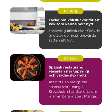
02. aug
Lacka om köksluckor för ett
kök som känns helt nytt
Lackering köksluckor Skövde
är ett av de mest prisvärda
sätten att för...
01. aug
Spansk restaurang i
vasastan när tapas, grill
och vardagslyx möts
Att hitta en riktigt bra
spansk restaurang i
Stockholm handlar ofta om
mer än bara maten. Många
söke...