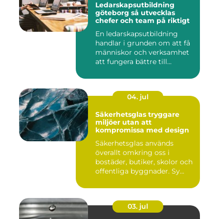
Ledarskapsutbildning
göteborg så utvecklas
chefer och team på riktigt
En ledarskapsutbildning
handlar i grunden om att få
människor och verksamhet
att fungera bättre till...
04. jul
Säkerhetsglas tryggare
miljöer utan att
kompromissa med design
Säkerhetsglas används
överallt omkring oss i
bostäder, butiker, skolor och
offentliga byggnader. Sy...
03. jul