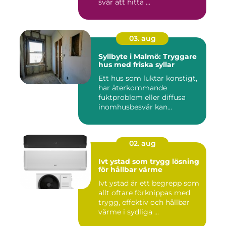
svår att hitta ...
03. aug
Syllbyte i Malmö: Tryggare
hus med friska syllar
Ett hus som luktar konstigt,
har återkommande
fuktproblem eller diffusa
inomhusbesvär kan...
02. aug
Ivt ystad som trygg lösning
för hållbar värme
Ivt ystad är ett begrepp som
allt oftare förknippas med
trygg, effektiv och hållbar
värme i sydliga ...