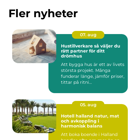
Fler nyheter
07. aug
Hustillverkare så väljer du
rätt partner för ditt
drömhus
Att bygga hus är ett av livets
största projekt. Många
funderar länge, jämför priser,
tittar på ritni...
05. aug
Hotell halland natur, mat
och avkoppling i
harmonisk balans
Att boka boende i Halland