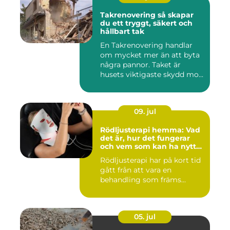
Takrenovering så skapar
du ett tryggt, säkert och
hållbart tak
En Takrenovering handlar
om mycket mer än att byta
några pannor. Taket är
husets viktigaste skydd mo...
09. jul
Rödljusterapi hemma: Vad
det är, hur det fungerar
och vem som kan ha nytta
av det
Rödljusterapi har på kort tid
gått från att vara en
behandling som främs...
05. jul