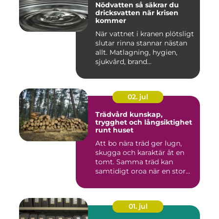
Nödvatten så säkrar du
dricksvatten när krisen
kommer
När vattnet i kranen plötsligt
slutar rinna stannar nästan
allt. Matlagning, hygien,
sjukvård, brand...
02. jul
Trädvård kunskap,
trygghet och långsiktighet
runt huset
Att bo nära träd ger lugn,
skugga och karaktär åt en
tomt. Samma träd kan
samtidigt oroa när en stor...
01. jul