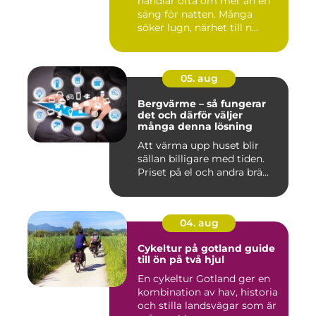
handlar ofta om mer än en
säng för natten. Många
söker lugn, närhet till n...
05. aug
Bergvärme – så fungerar
det och därför väljer
många denna lösning
Att värma upp huset blir
sällan billigare med tiden.
Priset på el och andra brä...
04. aug
Cykeltur på gotland guide
till ön på två hjul
En cykeltur Gotland ger en
kombination av hav, historia
och stilla landsvägar som är