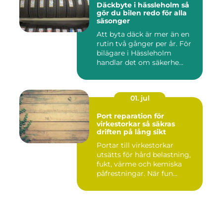
Däckbyte i hässleholm så
gör du bilen redo för alla
säsonger
Att byta däck är mer än en
rutin två gånger per år. För
bilägare i Hässleholm
handlar det om säkerhe...
01. jul
Port reparation för
virkestorkar så säkras
driften på lång sikt
Portar till virkestorkar
utsätts för hård belastning,
fukt, värme och kemiska
påfrestningar. När fun...