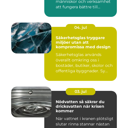
människor och verksamhet
att fungera bättre till...
04. jul
Säkerhetsglas tryggare
miljöer utan att
kompromissa med design
Säkerhetsglas används
överallt omkring oss i
bostäder, butiker, skolor och
offentliga byggnader. Sy...
03. jul
Nödvatten så säkrar du
dricksvatten när krisen
kommer
När vattnet i kranen plötsligt
slutar rinna stannar nästan