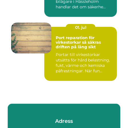
bilägare i Hässleholm
handlar det om säkerhe...
01. jul
Port reparation för
virkestorkar så säkras
driften på lång sikt
Portar till virkestorkar
utsätts för hård belastning,
fukt, värme och kemiska
påfrestningar. När fun...
Adress