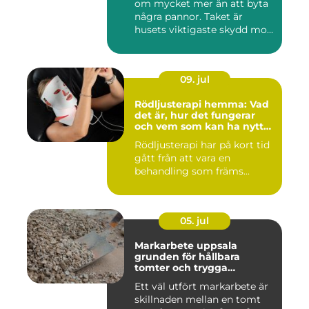
om mycket mer än att byta
några pannor. Taket är
husets viktigaste skydd mo...
09. jul
Rödljusterapi hemma: Vad
det är, hur det fungerar
och vem som kan ha nytta
av det
Rödljusterapi har på kort tid
gått från att vara en
behandling som främs...
05. jul
Markarbete uppsala
grunden för hållbara
tomter och trygga
byggprojekt
Ett väl utfört markarbete är
skillnaden mellan en tomt