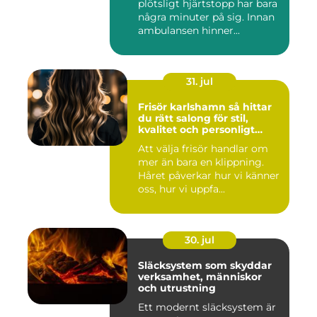
plötsligt hjärtstopp har bara
några minuter på sig. Innan
ambulansen hinner...
31. jul
Frisör karlshamn så hittar
du rätt salong för stil,
kvalitet och personligt
bemötande
Att välja frisör handlar om
mer än bara en klippning.
Håret påverkar hur vi känner
oss, hur vi uppfa...
30. jul
Släcksystem som skyddar
verksamhet, människor
och utrustning
Ett modernt släcksystem är