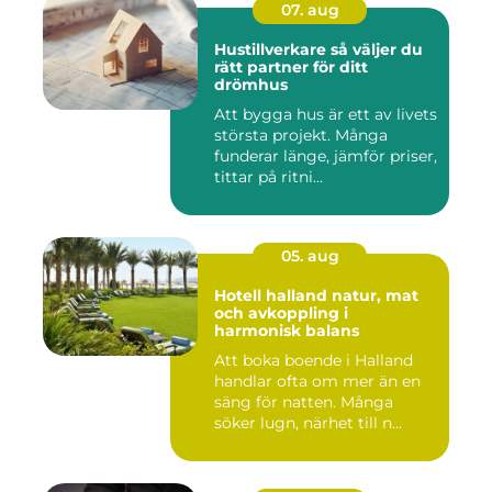
07. aug
Hustillverkare så väljer du
rätt partner för ditt
drömhus
Att bygga hus är ett av livets
största projekt. Många
funderar länge, jämför priser,
tittar på ritni...
05. aug
Hotell halland natur, mat
och avkoppling i
harmonisk balans
Att boka boende i Halland
handlar ofta om mer än en
säng för natten. Många
söker lugn, närhet till n...