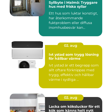
Syllbyte i Malmö: Tryggare
hus med friska syllar
Ett hus som luktar konstigt,
har återkommande
fuktproblem eller diffusa
inomhusbesvär kan...
02. aug
Ivt ystad som trygg lösning
för hållbar värme
Ivt ystad är ett begrepp som
allt oftare förknippas med
trygg, effektiv och hållbar
värme i sydliga ...
02. aug
Lacka om köksluckor för ett
kök som känns helt nytt