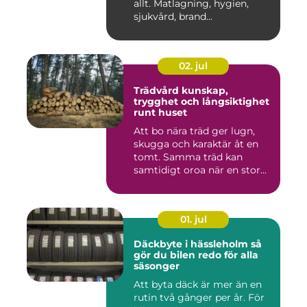
allt. Matlagning, hygien,
sjukvård, brand...
02. jul
Trädvård kunskap,
trygghet och långsiktighet
runt huset
Att bo nära träd ger lugn,
skugga och karaktär åt en
tomt. Samma träd kan
samtidigt oroa när en stor...
01. jul
Däckbyte i hässleholm så
gör du bilen redo för alla
säsonger
Att byta däck är mer än en
rutin två gånger per år. För