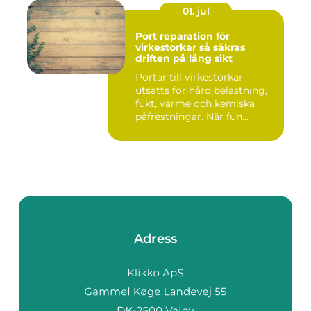
01. jul
Port reparation för
virkestorkar så säkras
driften på lång sikt
Portar till virkestorkar
utsätts för hård belastning,
fukt, värme och kemiska
påfrestningar. När fun...
Adress