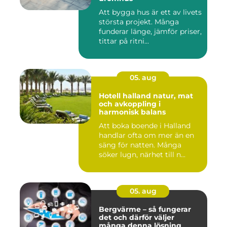
Att bygga hus är ett av livets
största projekt. Många
funderar länge, jämför priser,
tittar på ritni...
05. aug
Hotell halland natur, mat
och avkoppling i
harmonisk balans
Att boka boende i Halland
handlar ofta om mer än en
säng för natten. Många
söker lugn, närhet till n...
05. aug
Bergvärme – så fungerar
det och därför väljer
många denna lösning