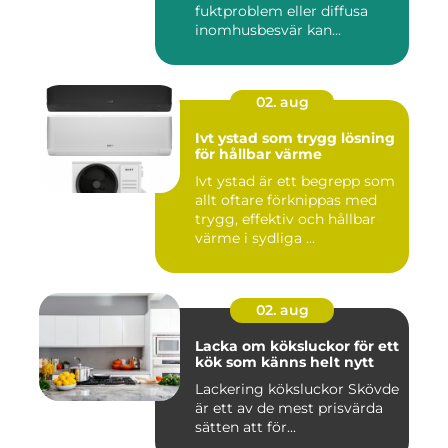
fuktproblem eller diffusa
inomhusbesvär kan...
02. aug
Ivt ystad som trygg lösning
för hållbar värme
Ivt ystad är ett begrepp som
allt oftare förknippas med
trygg, effektiv och hållbar
värme i sydliga ...
02. aug
Lacka om köksluckor för ett
kök som känns helt nytt
Lackering köksluckor Skövde
är ett av de mest prisvärda
sätten att för...