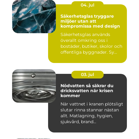
04. jul
Säkerhetsglas tryggare
miljöer utan att
kompromissa med design
Säkerhetsglas används
överallt omkring oss i
bostäder, butiker, skolor och
offentliga byggnader. Sy...
03. jul
Nödvatten så säkrar du
dricksvatten när krisen
kommer
När vattnet i kranen plötsligt
slutar rinna stannar nästan
allt. Matlagning, hygien,
sjukvård, brand...