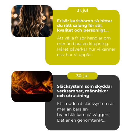
31. jul
Frisör karlshamn så hittar
du rätt salong för stil,
kvalitet och personligt
bemötande
Att välja frisör handlar om
mer än bara en klippning.
Håret påverkar hur vi känner
oss, hur vi uppfa...
30. jul
Släcksystem som skyddar
verksamhet, människor
och utrustning
Ett modernt släcksystem är
mer än bara en
brandsläckare på väggen.
Det är en genomtänkt
lösning som ...