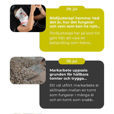
09. jul
Rödljusterapi hemma: Vad
det är, hur det fungerar
och vem som kan ha nytta
av det
Rödljusterapi har på kort tid
gått från att vara en
behandling som främs...
05. jul
Markarbete uppsala
grunden för hållbara
tomter och trygga
byggprojekt
Ett väl utfört markarbete är
skillnaden mellan en tomt
som fungerar i många år
och en tomt som snabb...