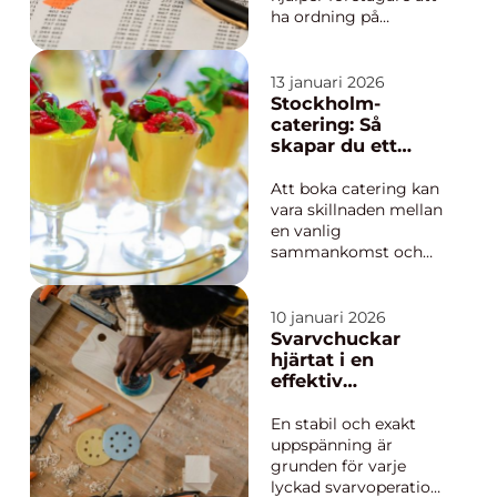
ha ordning på
siffrorna, följa lagar
och fatta klokare
beslut. Rollen handlar
13 januari 2026
inte längre bara om
Stockholm-
bokföring. I dag
catering: Så
förväntar sig många
skapar du ett
småföretagare stöd i
minnesvärt
allt från budget och
evenemang
Att boka catering kan
likviditet till digitala
vara skillnaden mellan
sy...
en vanlig
sammankomst och
en fest som gästerna
minns länge. I en stad
som Stockholm, där
10 januari 2026
utbudet är stort och
Svarvchuckar
kraven ofta höga, blir
hjärtat i en
valet av leverantör
effektiv
extra viktigt.
svarvprocess
Genomt&...
En stabil och exakt
uppspänning är
grunden för varje
lyckad svarvoperation.