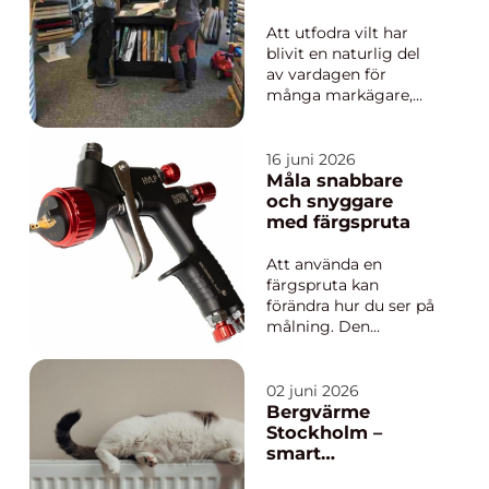
inomhusklimatet blir
viltet
mer behagligt året
Att utfodra vilt har
om. Med moderna
blivit en naturlig del
värmepu...
av vardagen för
många markägare,
jägare och
djurintresserade i
Härjedalen. Klimatet
16 juni 2026
är krävande, vintrarna
Måla snabbare
långa och
och snyggare
betesresurserna
med färgspruta
skiftar kraftigt under
året. Genomtänkt
Att använda en
viltfoder gör stor
färgspruta kan
skillnad för b...
förändra hur du ser på
målning. Den
erbjuder en oslagbar
kombination av
precision och
02 juni 2026
effektivitet som kan
Bergvärme
lyfta ditt projekt till
Stockholm –
nya höjder. Oavsett
smart
om du ska måla om
uppvärmning för