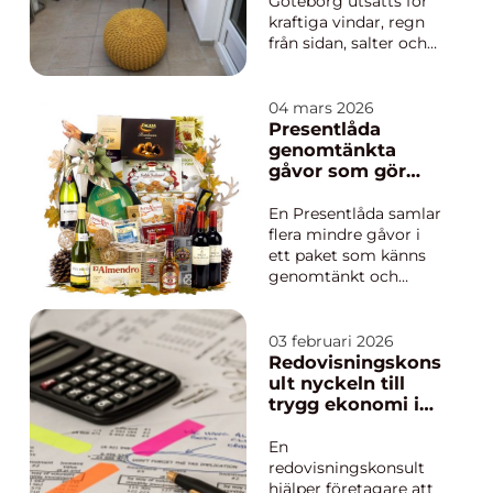
Göteborg utsätts för
kraftiga vindar, regn
från sidan, salter och
stora
temperaturskiftningar
. Utan regelbundet
04 mars 2026
underhåll börjar
Presentlåda
betong spricka,
genomtänkta
ståldelar rosta och
gåvor som gör
räcken bli osäkra. En
intryck
ge...
En Presentlåda samlar
flera mindre gåvor i
ett paket som känns
genomtänkt och
personligt. I stället för
en enda produkt får
mottagaren en hel
03 februari 2026
upplevelse, ofta med
Redovisningskons
ett tema som mat,
ult nyckeln till
spa, fika eller
trygg ekonomi i
välmående. En bra
företaget
presentlåda är
En
genomtänkt in i
redovisningskonsult
mins...
hjälper företagare att