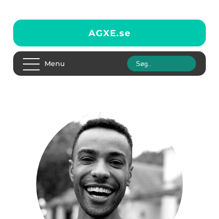
AGXE.
se
Menu