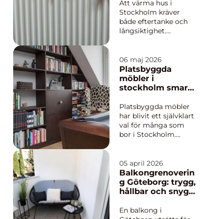
huset, b...
ett kallt klimat
Att värma hus i
Stockholm kräver
både eftertanke och
långsiktighet.
Vintrarna är kalla,
energipriserna rörliga
och många äldre
06 maj 2026
villor står fortfarande
Platsbyggda
med direktverkande el
möbler i
eller oljepanna. Allt
stockholm smarta
fler h...
lösningar för varje
kvadratmeter
Platsbyggda möbler
har blivit ett självklart
val för många som
bor i Stockholm.
Trånga hallar, vinkliga
rum och begränsade
kvadratmeter gör att
05 april 2026
standardmöbler sällan
Balkongrenoverin
utnyttjar utrymmet
g Göteborg: trygg,
fullt ut. Genom att
hållbar och snygg
låta en finsnickare ta
balkong i
fram skräddarsydda
västkustklimat
En balkong i
lös...