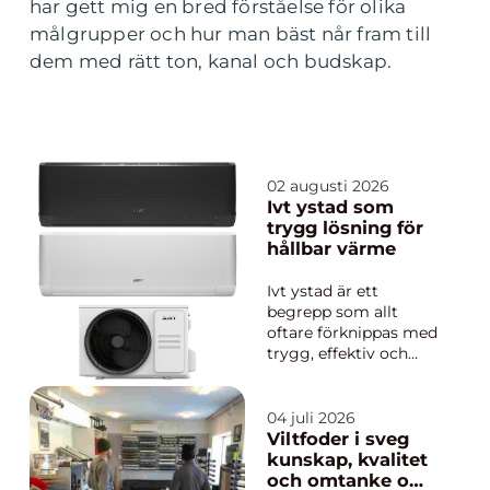
har gett mig en bred förståelse för olika
målgrupper och hur man bäst når fram till
dem med rätt ton, kanal och budskap.
02 augusti 2026
Ivt ystad som
trygg lösning för
hållbar värme
Ivt ystad är ett
begrepp som allt
oftare förknippas med
trygg, effektiv och
hållbar värme i
sydliga sverige. Fler
husägare söker efter
04 juli 2026
smarta sätt att sänka
Viltfoder i sveg
energikostnader
kunskap, kvalitet
samtidigt som
och omtanke om