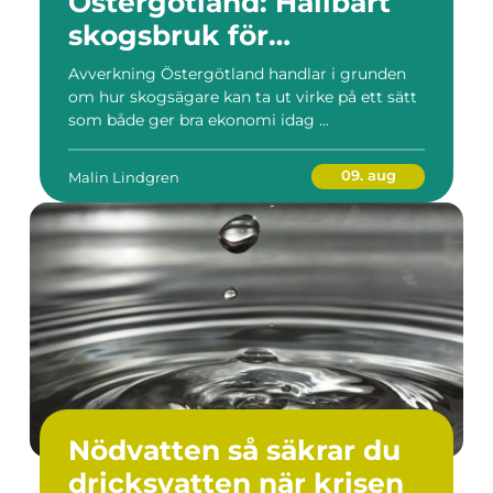
Östergötland: Hållbart
skogsbruk för
långsiktigt värde
Avverkning Östergötland handlar i grunden
om hur skogsägare kan ta ut virke på ett sätt
som både ger bra ekonomi idag ...
09. aug
Malin Lindgren
Nödvatten så säkrar du
dricksvatten när krisen