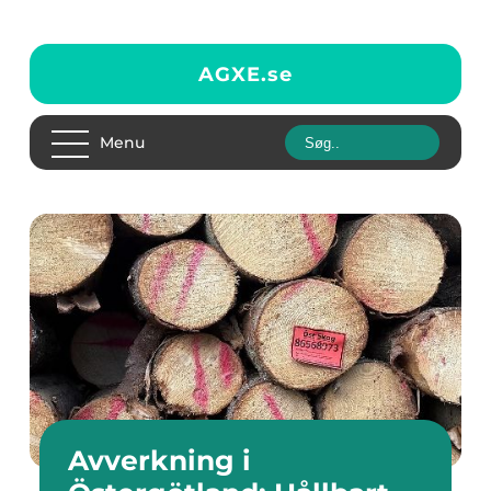
AGXE.
se
Menu
Avverkning i