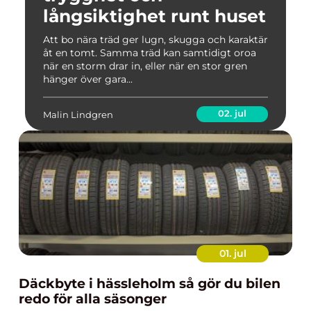
långsiktighet runt huset
Att bo nära träd ger lugn, skugga och karaktär
åt en tomt. Samma träd kan samtidigt oroa
när en storm drar in, eller när en stor gren
hänger över gara...
02. jul
Malin Lindgren
01. jul
Däckbyte i hässleholm så gör du bilen
redo för alla säsonger