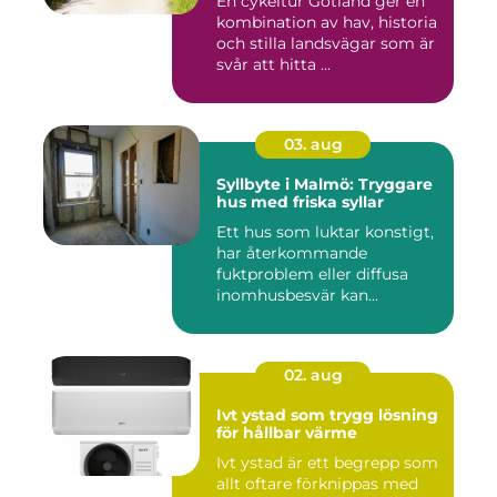
En cykeltur Gotland ger en
kombination av hav, historia
och stilla landsvägar som är
svår att hitta ...
03. aug
Syllbyte i Malmö: Tryggare
hus med friska syllar
Ett hus som luktar konstigt,
har återkommande
fuktproblem eller diffusa
inomhusbesvär kan...
02. aug
Ivt ystad som trygg lösning
för hållbar värme
Ivt ystad är ett begrepp som
allt oftare förknippas med