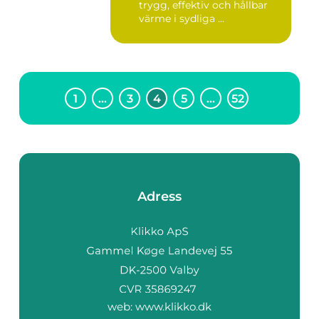
trygg, effektiv och hållbar
värme i sydliga ...
1
…
3
4
5
…
52
Adress
web:
www.klikko.dk