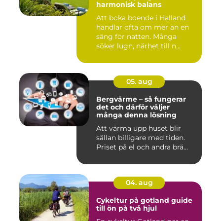
harmonisk balans
Att boka boende i Halland
handlar ofta om mer än en
säng för natten. Många
söker lugn, närhet till n...
05. aug
Bergvärme – så fungerar
det och därför väljer
många denna lösning
Att värma upp huset blir
sällan billigare med tiden.
Priset på el och andra brä...
04. aug
Cykeltur på gotland guide
till ön på två hjul