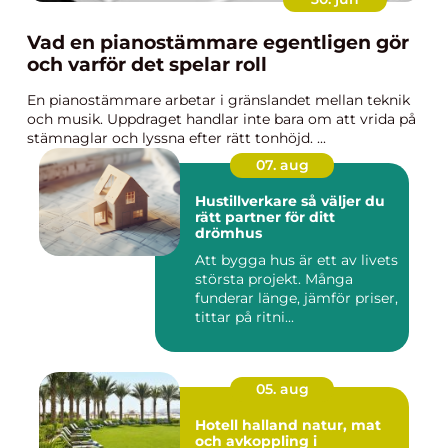
Vad en pianostämmare egentligen gör
och varför det spelar roll
En pianostämmare arbetar i gränslandet mellan teknik
och musik. Uppdraget handlar inte bara om att vrida på
stämnaglar och lyssna efter rätt tonhöjd. ...
07. aug
Hustillverkare så väljer du
rätt partner för ditt
drömhus
Att bygga hus är ett av livets
största projekt. Många
funderar länge, jämför priser,
tittar på ritni...
05. aug
Hotell halland natur, mat
och avkoppling i