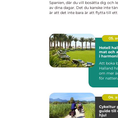
Spanien, där du vill bosätta dig och l
av dina dagar. Det du kanske inte tän
är att det inte bara är att flytta till et
land. Du behöver få ett godkännande 
flytta, bli me...
05. 
Hotell halland
mat och 
i harmoni
Att boka 
Halland ha
om mer ä
för natte
söker lugn,
n...
04. 
Cykeltur 
guide till
hjul