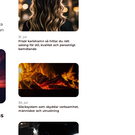
ra
an
31. jul
er
Frisör karlshamn så hittar du rätt
salong för stil, kvalitet och personligt
bemötande
30. jul
Släcksystem som skyddar verksamhet,
människor och utrustning
ss