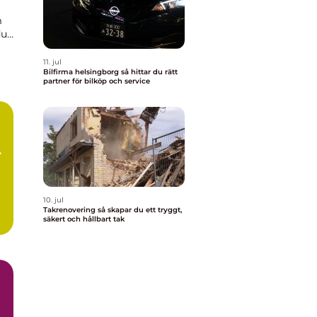
m
du
an
11. jul
Bilfirma helsingborg så hittar du rätt
partner för bilköp och service
10. jul
Takrenovering så skapar du ett tryggt,
säkert och hållbart tak