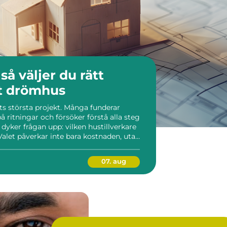
t
tt drömhus
ets största projekt. Många funderar
på ritningar och försöker förstå alla steg
a dyker frågan upp: vilken hustillverkare
Valet påverkar inte bara kostnaden, utan
n och hur smidig byggprocessen blir. En
07. aug