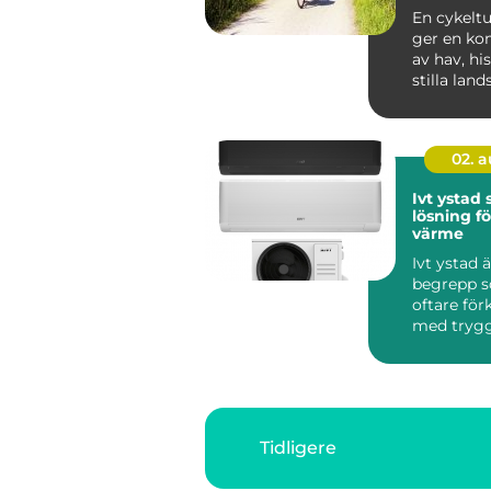
En cykelt
ger en ko
av hav, hi
stilla lan
är svår att 
02. 
Ivt ystad
lösning fö
värme
Ivt ystad ä
begrepp s
oftare för
med trygg,
och hållba
sydliga ...
Tidligere