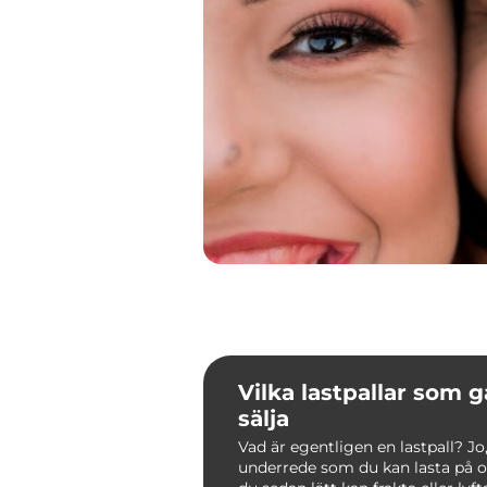
Vilka lastpallar som g
sälja
Vad är egentligen en lastpall? Jo,
underrede som du kan lasta på 