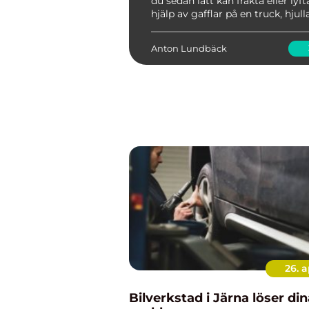
du sedan lätt kan frakta eller lyf
hjälp av gafflar på en truck, hjull
kran. Det är ett system som blivi
vedertaget och som fungerar med
Anton Lundbäck
26. a
Bilverkstad i Järna löser din