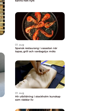
känns helt nytt
01. aug
Spansk restaurang i vasastan när
tapas, grill och vardagslyx möts
01. aug
Hlr utbildning i stockholm kunskap
som räddar liv