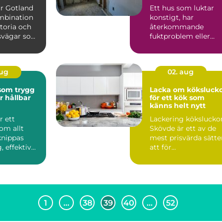
ur Gotland
Ett hus som luktar
mbination
konstigt, har
storia och
återkommande
dsvägar som
fuktproblem eller
hitta ...
diffusa
inomhusbesvär kan...
aug
02. aug
 som trygg
Lacka om köksluck
r hållbar
för ett kök som
känns helt nytt
r ett
Lackering kökslucko
om allt
Skövde är ett av de
knippas
mest prisvärda sätte
 effektiv
att för...
r värme i
1
…
38
39
40
…
52