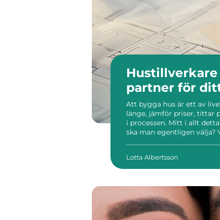
Hustillverkare så väljer du rät
partner för di
Att bygga hus är ett av liv
länge, jämför priser, tittar 
i processen. Mitt i allt dett
ska man egentligen välja? 
även trivsel, miljöpåverka
bra hustill...
Lotta Albertsson