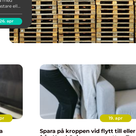
ta med
astare eller
t generellt
 ...
26. apr
pr
19. apr
a
Spara på kroppen vid flytt till eller