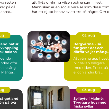
eva resten
att flyta omkring vilsen och ensam i livet.
ker på då
Människan är en social varelse som dessuto
t annat
har ett djupt behov av att tro på något. Om 
för att
tycker att det sistnämnda låter konstigt så k
du göra ett enkelt test:...
aug
05. aug
 natur,
Bergvärme – så
avkoppling
fungerar det och
sk balans
därför väljer många
denna lösning
boende i
Att värma upp huset
ndlar ofta
blir sällan billigare
n en säng
med tiden. Priset på
n. Många
el och andra brä...
 närhet till
aug
03. aug
på gotland
Syllbyte i Malmö:
 ön på två
Tryggare hus med
friska syllar