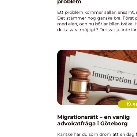
problem
Ett problem kommer sällan ensamt, s
Det stämmer nog ganska bra. Först
med elen, och nu börjar bilen bråka. 
detta vara möjligt? Det var ju inte l
bilen var inne på lagning. Det är så ty
något sånt här ska hända ...
19. a
Migrationsrätt – en vanlig
advokatfråga i Göteborg
Kanske har du som dröm att en dag fly