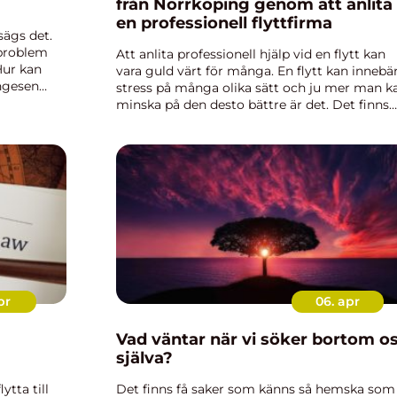
från Norrköping genom att anlita
en professionell flyttfirma
ägs det.
 problem
Att anlita professionell hjälp vid en flytt kan
Hur kan
vara guld värt för många. En flytt kan innebä
ängesen
stress på många olika sätt och ju mer man k
piskt att
minska på den desto bättre är det. Det finns
ofta flera flyttfirmor som erbjuder sina tjänst
på en ort och...
pr
06. apr
Vad väntar när vi söker bortom o
själva?
tta till
Det finns få saker som känns så hemska som