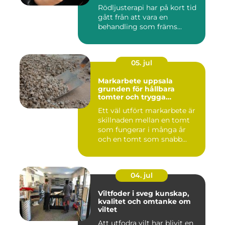
av det
Rödljusterapi har på kort tid
gått från att vara en
behandling som främs...
05. jul
Markarbete uppsala
grunden för hållbara
tomter och trygga
byggprojekt
Ett väl utfört markarbete är
skillnaden mellan en tomt
som fungerar i många år
och en tomt som snabb...
04. jul
Viltfoder i sveg kunskap,
kvalitet och omtanke om
viltet
Att utfodra vilt har blivit en