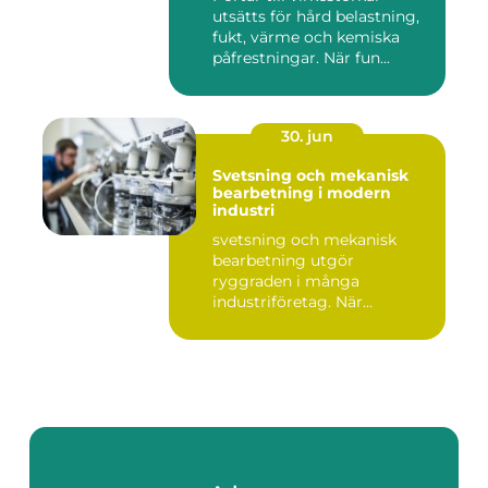
utsätts för hård belastning,
fukt, värme och kemiska
påfrestningar. När fun...
30. jun
Svetsning och mekanisk
bearbetning i modern
industri
svetsning och mekanisk
bearbetning utgör
ryggraden i många
industriföretag. När
komplexa anläggninga...