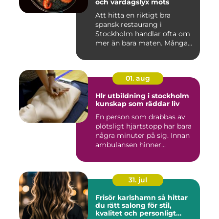
och vardagslyx möts
Att hitta en riktigt bra
spansk restaurang i
Stockholm handlar ofta om
mer än bara maten. Många
söke...
01. aug
Hlr utbildning i stockholm
kunskap som räddar liv
En person som drabbas av
plötsligt hjärtstopp har bara
några minuter på sig. Innan
ambulansen hinner...
31. jul
Frisör karlshamn så hittar
du rätt salong för stil,
kvalitet och personligt