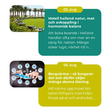
05. aug
Hotell halland natur, mat
och avkoppling i
harmonisk balans
Att boka boende i Halland
handlar ofta om mer än en
säng för natten. Många
söker lugn, närhet till n...
05. aug
Bergvärme – så fungerar
det och därför väljer
många denna lösning
Att värma upp huset blir
sällan billigare med tiden.
Priset på el och andra brä...