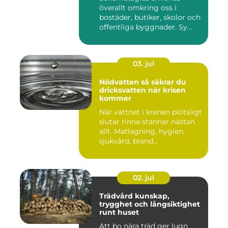
överallt omkring oss i
bostäder, butiker, skolor och
offentliga byggnader. Sy...
03. jul
Nödvatten så säkrar du
dricksvatten när krisen
kommer
När vattnet i kranen plötsligt
slutar rinna stannar nästan
allt. Matlagning, hygien,
sjukvård, brand...
02. jul
Trädvård kunskap,
trygghet och långsiktighet
runt huset
Att bo nära träd ger lugn,