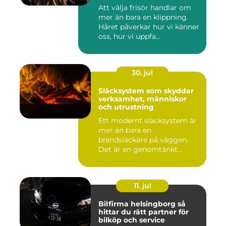
bemötande
Att välja frisör handlar om
mer än bara en klippning.
Håret påverkar hur vi känner
oss, hur vi uppfa...
30. jul
Släcksystem som skyddar
verksamhet, människor
och utrustning
Ett modernt släcksystem är
mer än bara en
brandsläckare på väggen.
Det är en genomtänkt
lösning som ...
11. jul
Bilfirma helsingborg så
hittar du rätt partner för
bilköp och service