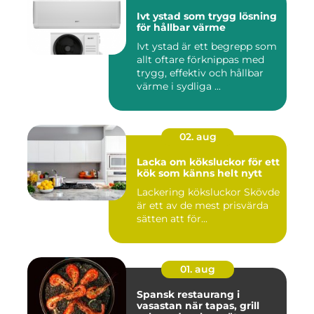
Ivt ystad som trygg lösning
för hållbar värme
Ivt ystad är ett begrepp som
allt oftare förknippas med
trygg, effektiv och hållbar
värme i sydliga ...
02. aug
Lacka om köksluckor för ett
kök som känns helt nytt
Lackering köksluckor Skövde
är ett av de mest prisvärda
sätten att för...
01. aug
Spansk restaurang i
vasastan när tapas, grill