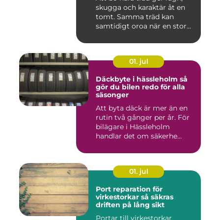
skugga och karaktär åt en
tomt. Samma träd kan
samtidigt oroa när en stor...
01. jul
Däckbyte i hässleholm så
gör du bilen redo för alla
säsonger
Att byta däck är mer än en
rutin två gånger per år. För
bilägare i Hässleholm
handlar det om säkerhe...
01. jul
Port reparation för
virkestorkar så säkras
driften på lång sikt
Portar till virkestorkar