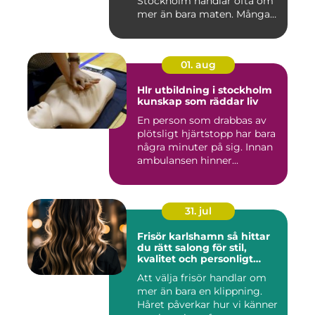
Stockholm handlar ofta om
mer än bara maten. Många
söke...
01. aug
Hlr utbildning i stockholm
kunskap som räddar liv
En person som drabbas av
plötsligt hjärtstopp har bara
några minuter på sig. Innan
ambulansen hinner...
31. jul
Frisör karlshamn så hittar
du rätt salong för stil,
kvalitet och personligt
bemötande
Att välja frisör handlar om
mer än bara en klippning.
Håret påverkar hur vi känner