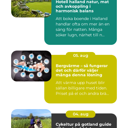
Hotell halland natur, mat
och avkoppling i
harmonisk balans
Att boka boende i Halland
handlar ofta om mer än en
säng för natten. Många
söker lugn, närhet till n...
05. aug
Bergvärme – så fungerar
det och därför väljer
många denna lösning
Att värma upp huset blir
sällan billigare med tiden.
Priset på el och andra brä...
04. aug
Cykeltur på gotland guide