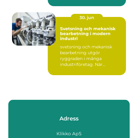
30. jun
Svetsning och mekanisk
bearbetning i modern
industri
svetsning och mekanisk
bearbetning utgör
ryggraden i många
industriföretag. När
komplexa anläggninga...
Adress