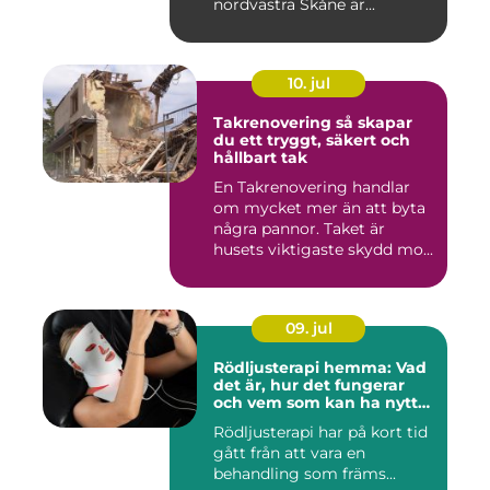
nordvästra Skåne är...
10. jul
Takrenovering så skapar
du ett tryggt, säkert och
hållbart tak
En Takrenovering handlar
om mycket mer än att byta
några pannor. Taket är
husets viktigaste skydd mo...
09. jul
Rödljusterapi hemma: Vad
det är, hur det fungerar
och vem som kan ha nytta
av det
Rödljusterapi har på kort tid
gått från att vara en
behandling som främs...