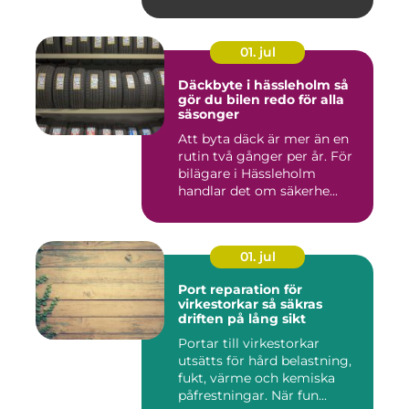
01. jul
Däckbyte i hässleholm så
gör du bilen redo för alla
säsonger
Att byta däck är mer än en
rutin två gånger per år. För
bilägare i Hässleholm
handlar det om säkerhe...
01. jul
Port reparation för
virkestorkar så säkras
driften på lång sikt
Portar till virkestorkar
utsätts för hård belastning,
fukt, värme och kemiska
påfrestningar. När fun...