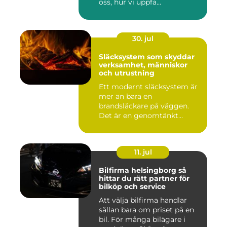
oss, hur vi uppfa...
30. jul
Släcksystem som skyddar
verksamhet, människor
och utrustning
Ett modernt släcksystem är
mer än bara en
brandsläckare på väggen.
Det är en genomtänkt
lösning som ...
11. jul
Bilfirma helsingborg så
hittar du rätt partner för
bilköp och service
Att välja bilfirma handlar
sällan bara om priset på en
bil. För många bilägare i