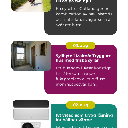
till ön på två hjul
En cykeltur Gotland ger en
kombination av hav, historia
och stilla landsvägar som är
svår att hitta ...
03. aug
Syllbyte i Malmö: Tryggare
hus med friska syllar
Ett hus som luktar konstigt,
har återkommande
fuktproblem eller diffusa
inomhusbesvär kan...
02. aug
Ivt ystad som trygg lösning
för hållbar värme
Ivt ystad är ett begrepp som