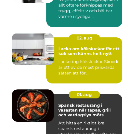
allt oftare förknippas med
trygg, effektiv och hållbar
värme i sydliga ...
02. aug
Lacka om köksluckor för ett
kök som känns helt nytt
Lackering köksluckor Skövde
är ett av de mest prisvärda
sätten att för...
01. aug
Spansk restaurang i
vasastan när tapas, grill
och vardagslyx möts
Att hitta en riktigt bra
spansk restaurang i