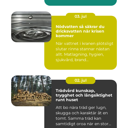
03. jul
Nödvatten så säkrar du
dricksvatten när krisen
kommer
När vattnet i kranen plötsligt
slutar rinna stannar nästan
allt. Matlagning, hygien,
sjukvård, brand...
02. jul
Trädvård kunskap,
trygghet och långsiktighet
runt huset
Att bo nära träd ger lugn,
skugga och karaktär åt en
tomt. Samma träd kan
samtidigt oroa när en stor...