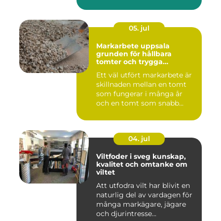
05. jul
Markarbete uppsala
grunden för hållbara
tomter och trygga
byggprojekt
Ett väl utfört markarbete är
skillnaden mellan en tomt
som fungerar i många år
och en tomt som snabb...
04. jul
Viltfoder i sveg kunskap,
kvalitet och omtanke om
viltet
Att utfodra vilt har blivit en
naturlig del av vardagen för
många markägare, jägare
och djurintresse...