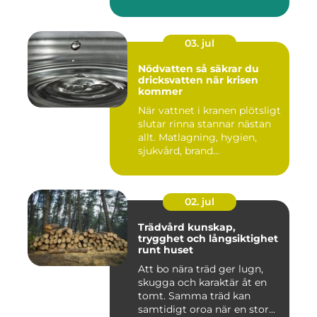
03. jul
Nödvatten så säkrar du
dricksvatten när krisen
kommer
När vattnet i kranen plötsligt
slutar rinna stannar nästan
allt. Matlagning, hygien,
sjukvård, brand...
02. jul
Trädvård kunskap,
trygghet och långsiktighet
runt huset
Att bo nära träd ger lugn,
skugga och karaktär åt en
tomt. Samma träd kan
samtidigt oroa när en stor...