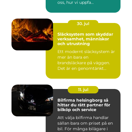
oss, hur vi uppfa...
30. jul
Släcksystem som skyddar
verksamhet, människor
och utrustning
Ett modernt släcksystem är
mer än bara en
brandsläckare på väggen.
Det är en genomtänkt
lösning som ...
11. jul
Bilfirma helsingborg så
hittar du rätt partner för
bilköp och service
Att välja bilfirma handlar
sällan bara om priset på en
bil. För många bilägare i