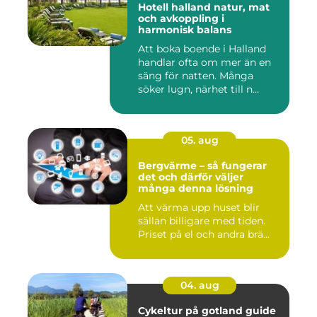
Hotell halland natur, mat
och avkoppling i
harmonisk balans
Att boka boende i Halland
handlar ofta om mer än en
säng för natten. Många
söker lugn, närhet till n...
05. aug
Bergvärme – så fungerar
det och därför väljer
många denna lösning
Att värma upp huset blir
sällan billigare med tiden.
Priset på el och andra brä...
04. aug
Cykeltur på gotland guide