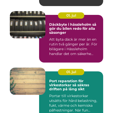
01. jul
Däckbyte i hässleholm så
gör du bilen redo för alla
säsonger
Att byta däck är mer än en
rutin två gånger per år. För
bilägare i Hässleholm
handlar det om säkerhe...
01. jul
Port reparation för
virkestorkar så säkras
driften på lång sikt
Portar till virkestorkar
utsätts för hård belastning,
fukt, värme och kemiska
påfrestningar. När fun...