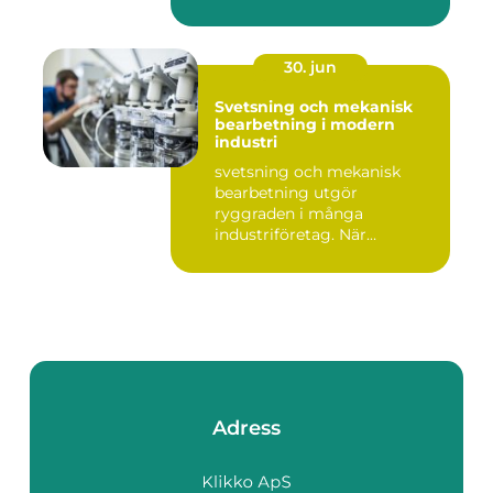
30. jun
Svetsning och mekanisk
bearbetning i modern
industri
svetsning och mekanisk
bearbetning utgör
ryggraden i många
industriföretag. När
komplexa anläggninga...
Adress