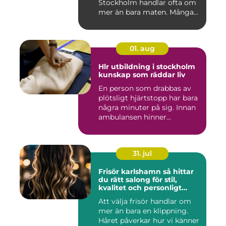
Stockholm handlar ofta om
mer än bara maten. Många
söke...
01. aug
Hlr utbildning i stockholm
kunskap som räddar liv
En person som drabbas av
plötsligt hjärtstopp har bara
några minuter på sig. Innan
ambulansen hinner...
31. jul
Frisör karlshamn så hittar
du rätt salong för stil,
kvalitet och personligt
bemötande
Att välja frisör handlar om
mer än bara en klippning.
Håret påverkar hur vi känner