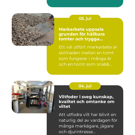
05. jul
Markarbete uppsala
grunden för hållbara
tomter och trygga
byggprojekt
Ett väl utfört markarbete är
skillnaden mellan en tomt
som fungerar i många år
och en tomt som snabb...
04. jul
Viltfoder i sveg kunskap,
kvalitet och omtanke om
viltet
Att utfodra vilt har blivit en
naturlig del av vardagen för
många markägare, jägare
och djurintresse...