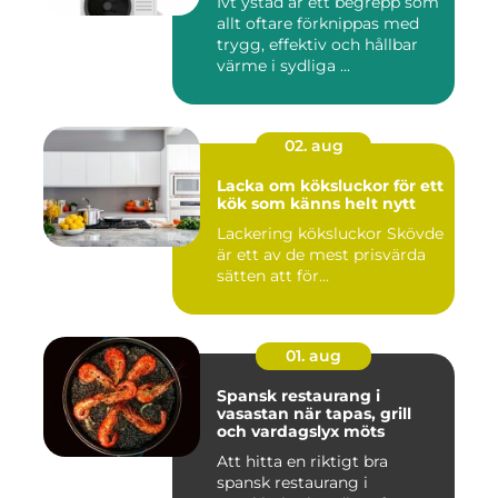
Ivt ystad är ett begrepp som
allt oftare förknippas med
trygg, effektiv och hållbar
värme i sydliga ...
02. aug
Lacka om köksluckor för ett
kök som känns helt nytt
Lackering köksluckor Skövde
är ett av de mest prisvärda
sätten att för...
01. aug
Spansk restaurang i
vasastan när tapas, grill
och vardagslyx möts
Att hitta en riktigt bra
spansk restaurang i