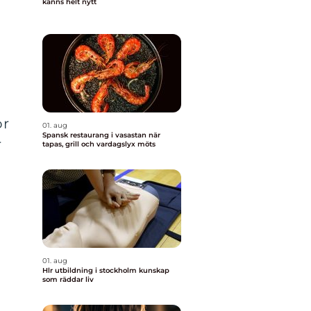
känns helt nytt
ör
01. aug
Spansk restaurang i vasastan när
r
tapas, grill och vardagslyx möts
01. aug
Hlr utbildning i stockholm kunskap
som räddar liv