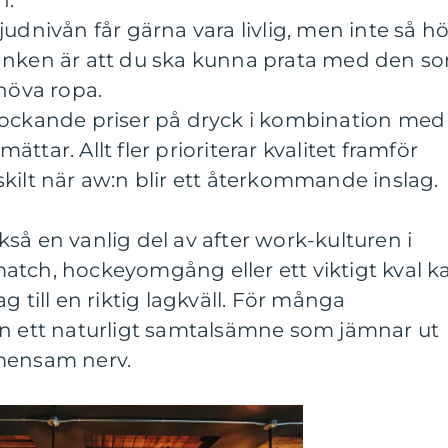
n.
judnivån får gärna vara livlig, men inte så h
anken är att du ska kunna prata med den s
ehöva ropa.
Lockande priser på dryck i kombination med
ttar. Allt fler prioriterar kvalitet framför
kilt när aw:n blir ett återkommande inslag.
så en vanlig del av after work-kulturen i
atch, hockeyomgång eller ett viktigt kval k
g till en riktig lagkväll. För många
en ett naturligt samtalsämne som jämnar ut
emensam nerv.