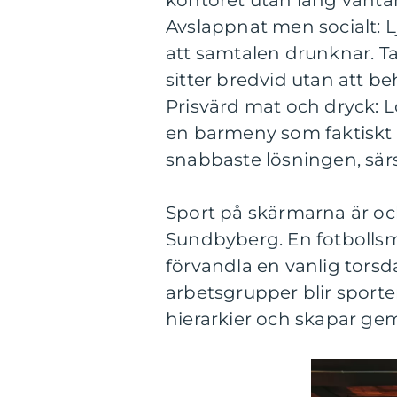
kontoret utan lång vänta
Avslappnat men socialt: L
att samtalen drunknar. T
sitter bredvid utan att b
Prisvärd mat och dryck: 
en barmeny som faktiskt mä
snabbaste lösningen, särs
Sport på skärmarna är ock
Sundbyberg. En fotbollsm
förvandla en vanlig torsda
arbetsgrupper blir sport
hierarkier och skapar g