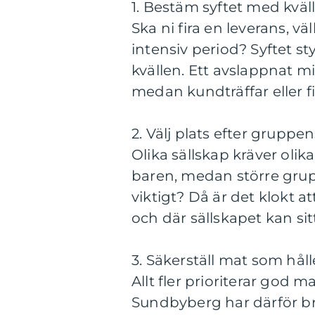
1. Bestäm syftet med kväl
Ska ni fira en leverans, 
intensiv period? Syftet s
kvällen. Ett avslappnat m
medan kundträffar eller f
2. Välj plats efter gruppe
Olika sällskap kräver olik
baren, medan större grup
viktigt? Då är det klokt a
och där sällskapet kan sit
3. Säkerställ mat som hål
Allt fler prioriterar god m
Sundbyberg har därför br