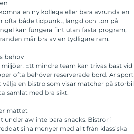
len
välkomna en ny kollega eller bara avrunda en
tyr ofta både tidpunkt, längd och ton på
ingel kan fungera fint utan fasta program,
iranden mår bra av en tydligare ram.
ns behov
a miljöer. Ett mindre team kan trivas bäst vid
per ofta behöver reserverade bord. Är sport
tt välja en bistro som visar matcher på storbi
ta samlat med bra sikt.
ler måttet
at under aw inte bara snacks. Bistror i
eddat sina menyer med allt från klassiska