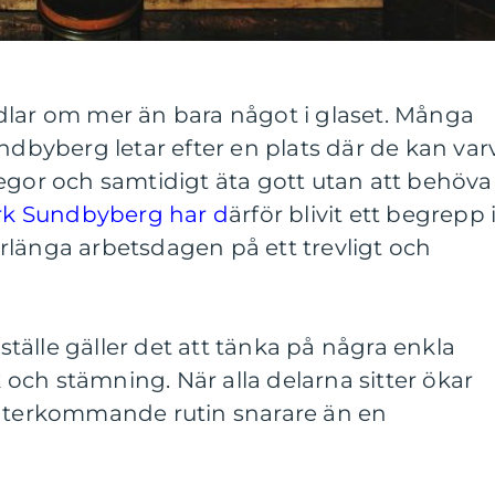
dlar om mer än bara något i glaset. Många
undbyberg letar efter en plats där de kan var
egor och samtidigt äta gott utan att behöva
rk Sundbyberg har d
ärför blivit ett begrepp 
 förlänga arbetsdagen på ett trevligt och
 ställe gäller det att tänka på några enkla
ck och stämning. När alla delarna sitter ökar
 återkommande rutin snarare än en