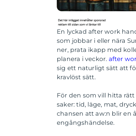
En lyckad after work han
som jobbar i eller nära S
ner, prata ikapp med koll
planera i veckor.
after wo
sig ett naturligt sätt att
kravlöst sätt.
För den som vill hitta rätt
saker: tid, läge, mat, dry
chansen att aw:n blir en
engångshändelse.