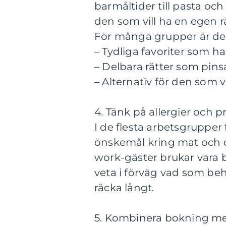
barmåltider till pasta och
den som vill ha en egen rä
För många grupper är det
– Tydliga favoriter som ha
– Delbara rätter som pinsa
– Alternativ för den som vil
4. Tänk på allergier och p
I de flesta arbetsgrupper 
önskemål kring mat och d
work-gäster brukar vara br
veta i förväg vad som beh
räcka långt.
5. Kombinera bokning me