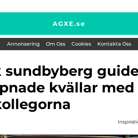
AGXE.
se
Annonsering
Om Oss
Cookies
Kontakta Oss
appnade kvällar med
kollegorna
Inspirat