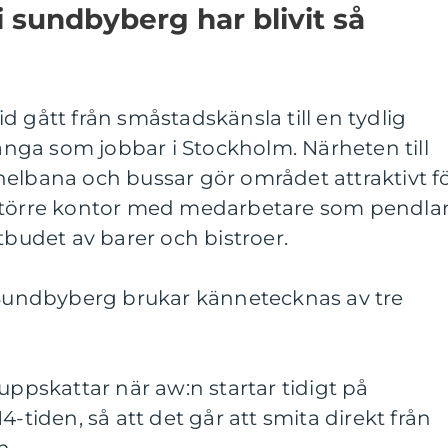
i sundbyberg har blivit så
d gått från småstadskänsla till en tydlig
ga som jobbar i Stockholm. Närheten till
nelbana och bussar gör området attraktivt f
 större kontor med medarbetare som pendla
tbudet av barer och bistroer.
i Sundbyberg brukar kännetecknas av tre
uppskattar när aw:n startar tidigt på
4-tiden, så att det går att smita direkt från