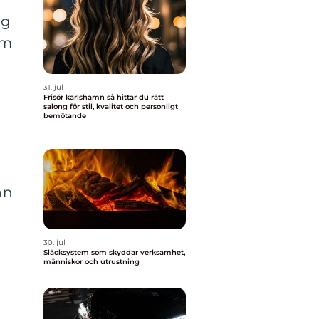
ög
om
31. jul
Frisör karlshamn så hittar du rätt
salong för stil, kvalitet och personligt
bemötande
an
30. jul
Släcksystem som skyddar verksamhet,
människor och utrustning