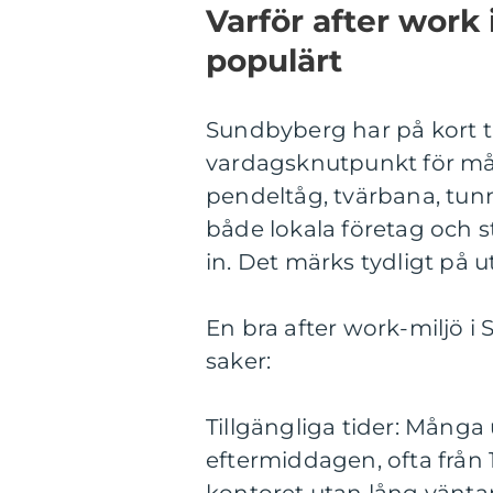
Varför after work 
populärt
Sundbyberg har på kort ti
vardagsknutpunkt för mån
pendeltåg, tvärbana, tun
både lokala företag och
in. Det märks tydligt på u
En bra after work-miljö 
saker:
Tillgängliga tider: Många 
eftermiddagen, ofta från 1