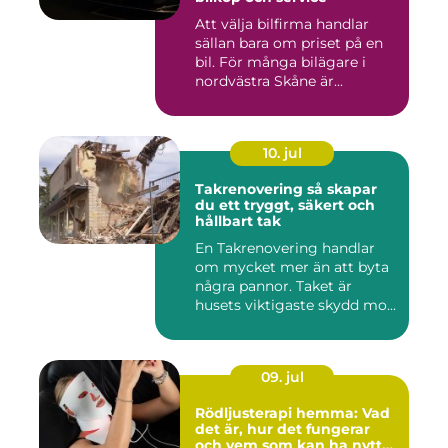
Att välja bilfirma handlar
sällan bara om priset på en
bil. För många bilägare i
nordvästra Skåne är...
10. jul
Takrenovering så skapar
du ett tryggt, säkert och
hållbart tak
En Takrenovering handlar
om mycket mer än att byta
några pannor. Taket är
husets viktigaste skydd mo...
09. jul
Rödljusterapi hemma: Vad
det är, hur det fungerar
och vem som kan ha nytta