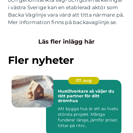
i västra Sverige kan en etablerad aktör som
Backa Väglinje vara värd att titta närmare på.
Mer information finns på backavaglinje.se.
Läs fler inlägg här
Fler nyheter
07. aug
Hustillverkare så väljer du
rätt partner för ditt
drömhus
Att bygga hus är ett av livets
största projekt. Många
funderar länge, jämför priser,
tittar på ritni...