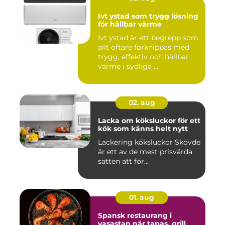
Ivt ystad som trygg lösning
för hållbar värme
Ivt ystad är ett begrepp som
allt oftare förknippas med
trygg, effektiv och hållbar
värme i sydliga ...
02. aug
Lacka om köksluckor för ett
kök som känns helt nytt
Lackering köksluckor Skövde
är ett av de mest prisvärda
sätten att för...
01. aug
Spansk restaurang i
vasastan när tapas, grill