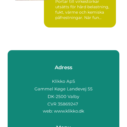
Portar till virkestorkar
utsätts för hård belastning,
fukt, värme och kemiska
påfrestningar. När fun...
Adress
web:
www.klikko.dk