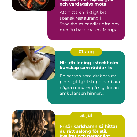
och vardagslyx möts
Att hitta en riktigt bra
spansk restaurang i
Stockholm handlar ofta om
mer än bara maten. Många
söke...
01. aug
Hlr utbildning i stockholm
kunskap som räddar liv
En person som drabbas av
plötsligt hjärtstopp har bara
några minuter på sig. Innan
ambulansen hinner...
31. jul
Frisör karlshamn så hittar
du rätt salong för stil,
kvalitet och personligt