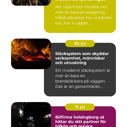
bemötande
Att välja frisör handlar om
mer än bara en klippning.
Håret påverkar hur vi känner
oss, hur vi uppfa...
30. jul
Släcksystem som skyddar
verksamhet, människor
och utrustning
Ett modernt släcksystem är
mer än bara en
brandsläckare på väggen.
Det är en genomtänkt
lösning som ...
11. jul
Bilfirma helsingborg så
hittar du rätt partner för
bilköp och service