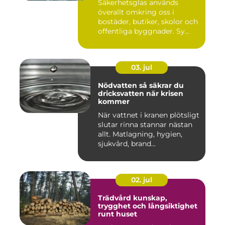
Säkerhetsglas används
överallt omkring oss i
bostäder, butiker, skolor och
offentliga byggnader. Sy...
03. jul
Nödvatten så säkrar du
dricksvatten när krisen
kommer
När vattnet i kranen plötsligt
slutar rinna stannar nästan
allt. Matlagning, hygien,
sjukvård, brand...
02. jul
Trädvård kunskap,
trygghet och långsiktighet
runt huset