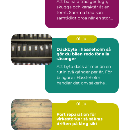
Att bo nära träd ger lugn,
skugga och karaktär åt en
tomt. Samma träd kan
samtidigt oroa när en stor...
01. jul
Däckbyte i hässleholm så
gör du bilen redo för alla
säsonger
Att byta däck är mer än en
rutin två gånger per år. För
bilägare i Hässleholm
handlar det om säkerhe...
01. jul
Port reparation för
virkestorkar så säkras
driften på lång sikt