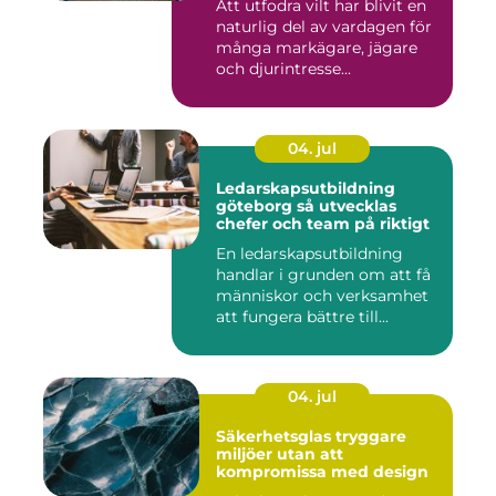
Att utfodra vilt har blivit en
naturlig del av vardagen för
många markägare, jägare
och djurintresse...
04. jul
Ledarskapsutbildning
göteborg så utvecklas
chefer och team på riktigt
En ledarskapsutbildning
handlar i grunden om att få
människor och verksamhet
att fungera bättre till...
04. jul
Säkerhetsglas tryggare
miljöer utan att
kompromissa med design