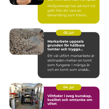
av det
Rödljusterapi har på kort tid
gått från att vara en
behandling som främs...
05. jul
Markarbete uppsala
grunden för hållbara
tomter och trygga
byggprojekt
Ett väl utfört markarbete är
skillnaden mellan en tomt
som fungerar i många år
och en tomt som snabb...
04. jul
Viltfoder i sveg kunskap,
kvalitet och omtanke om
viltet