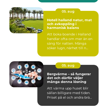
05. aug
Hotell halland natur, mat
och avkoppling i
harmonisk balans
Att boka boende i Halland
handlar ofta om mer än en
säng för natten. Många
söker lugn, närhet till n...
05. aug
Bergvärme – så fungerar
det och därför väljer
många denna lösning
Att värma upp huset blir
sällan billigare med tiden.
Priset på el och andra brä...