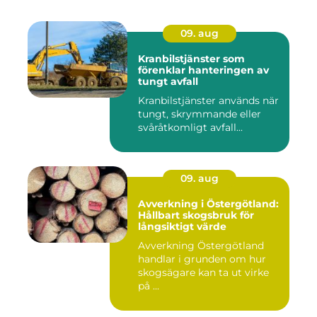
09. aug
Kranbilstjänster som
förenklar hanteringen av
tungt avfall
Kranbilstjänster används när
tungt, skrymmande eller
svåråtkomligt avfall...
09. aug
Avverkning i Östergötland:
Hållbart skogsbruk för
långsiktigt värde
Avverkning Östergötland
handlar i grunden om hur
skogsägare kan ta ut virke
på ...