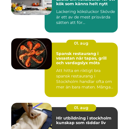
kök som känns helt nytt
Lackering köksluckor Skövde
är ett av de mest prisvärda
sätten att för...
01. aug
Spansk restaurang i
vasastan när tapas, grill
och vardagslyx möts
Att hitta en riktigt bra
spansk restaurang i
Stockholm handlar ofta om
mer än bara maten. Många
söke...
01. aug
Hlr utbildning i stockholm
kunskap som räddar liv