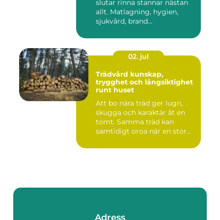
slutar rinna stannar nästan
allt. Matlagning, hygien,
sjukvård, brand...
02. jul
Trädvård kunskap,
trygghet och långsiktighet
runt huset
Att bo nära träd ger lugn,
skugga och karaktär åt en
tomt. Samma träd kan
samtidigt oroa när en stor...
Adress