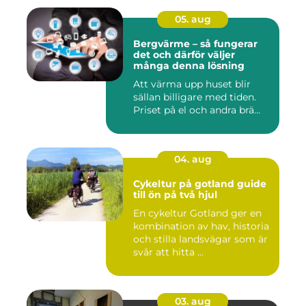
05. aug
Bergvärme – så fungerar
det och därför väljer
många denna lösning
Att värma upp huset blir
sällan billigare med tiden.
Priset på el och andra brä...
04. aug
Cykeltur på gotland guide
till ön på två hjul
En cykeltur Gotland ger en
kombination av hav, historia
och stilla landsvägar som är
svår att hitta ...
03. aug