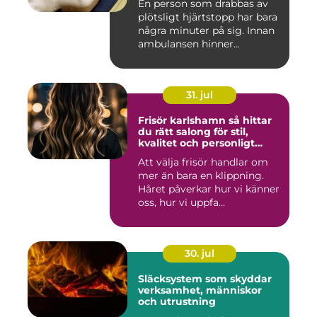
En person som drabbas av
plötsligt hjärtstopp har bara
några minuter på sig. Innan
ambulansen hinner...
31. jul
Frisör karlshamn så hittar
du rätt salong för stil,
kvalitet och personligt
bemötande
Att välja frisör handlar om
mer än bara en klippning.
Håret påverkar hur vi känner
oss, hur vi uppfa...
30. jul
Släcksystem som skyddar
verksamhet, människor
och utrustning