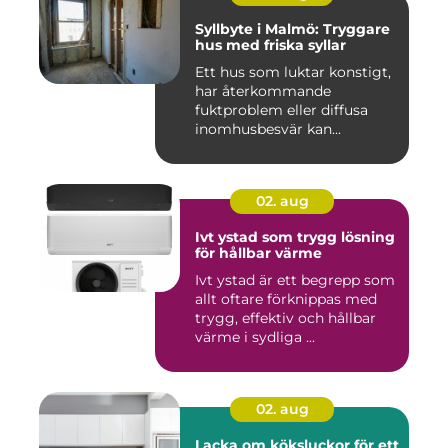
Syllbyte i Malmö: Tryggare
hus med friska syllar
Ett hus som luktar konstigt,
har återkommande
fuktproblem eller diffusa
inomhusbesvär kan...
02. aug
Ivt ystad som trygg lösning
för hållbar värme
Ivt ystad är ett begrepp som
allt oftare förknippas med
trygg, effektiv och hållbar
värme i sydliga ...
02. aug
Lacka om köksluckor för ett