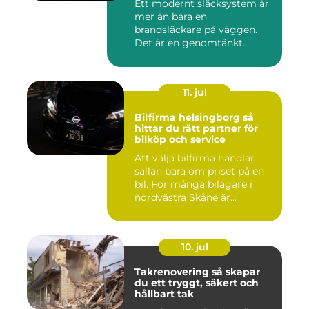
Ett modernt släcksystem är
mer än bara en
brandsläckare på väggen.
Det är en genomtänkt
lösning som ...
11. jul
Bilfirma helsingborg så
hittar du rätt partner för
bilköp och service
Att välja bilfirma handlar
sällan bara om priset på en
bil. För många bilägare i
nordvästra Skåne är...
10. jul
Takrenovering så skapar
du ett tryggt, säkert och
hållbart tak