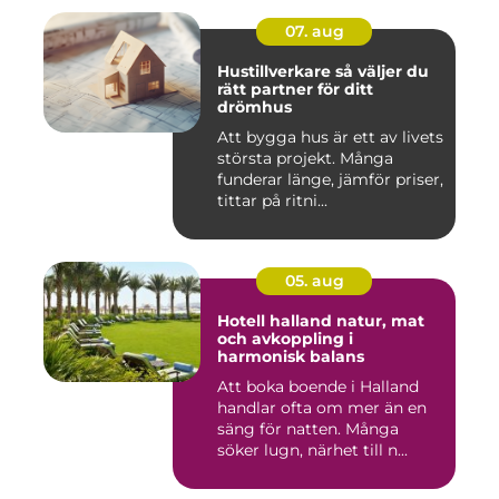
07. aug
Hustillverkare så väljer du
rätt partner för ditt
drömhus
Att bygga hus är ett av livets
största projekt. Många
funderar länge, jämför priser,
tittar på ritni...
05. aug
Hotell halland natur, mat
och avkoppling i
harmonisk balans
Att boka boende i Halland
handlar ofta om mer än en
säng för natten. Många
söker lugn, närhet till n...