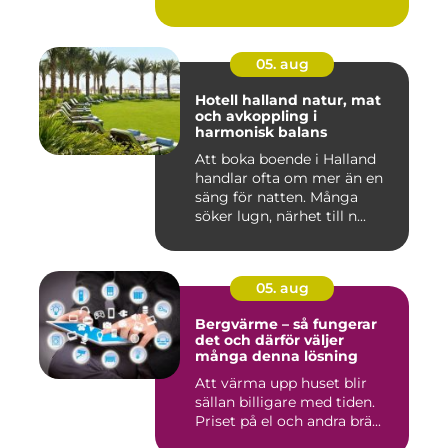
05. aug
Hotell halland natur, mat
och avkoppling i
harmonisk balans
Att boka boende i Halland
handlar ofta om mer än en
säng för natten. Många
söker lugn, närhet till n...
05. aug
Bergvärme – så fungerar
det och därför väljer
många denna lösning
Att värma upp huset blir
sällan billigare med tiden.
Priset på el och andra brä...