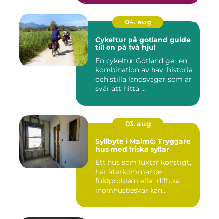
04. aug
Cykeltur på gotland guide
till ön på två hjul
En cykeltur Gotland ger en
kombination av hav, historia
och stilla landsvägar som är
svår att hitta ...
03. aug
Syllbyte i Malmö: Tryggare
hus med friska syllar
Ett hus som luktar konstigt,
har återkommande
fuktproblem eller diffusa
inomhusbesvär kan...