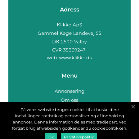
Adress
web:
www.klikko.dk
Menu
Annonsering
Om oss
Cookies
På vores website bruges cookies til at huske dine
indstillinger, statistik og personalisering af indhold og
Kontakta oss
annoncer. Denne information deles med tredjepart. Ved
Sitemap
fortsat brug af websiden godkender du cookiepolitikken.
Ok
Privatlivspolitik