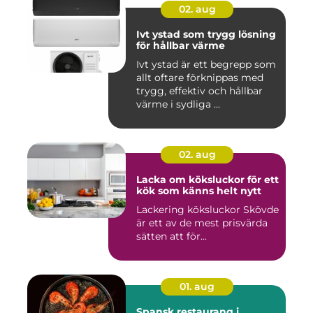
02. aug
Ivt ystad som trygg lösning
för hållbar värme
Ivt ystad är ett begrepp som
allt oftare förknippas med
trygg, effektiv och hållbar
värme i sydliga ...
02. aug
Lacka om köksluckor för ett
kök som känns helt nytt
Lackering köksluckor Skövde
är ett av de mest prisvärda
sätten att för...
01. aug
Spansk restaurang i