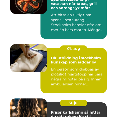
vasastan när tapas, grill
och vardagslyx möts
Att hitta en riktigt bra
spansk restaurang i
Stockholm handlar ofta om
mer än bara maten. Många
söke...
01. aug
Hlr utbildning i stockholm
kunskap som räddar liv
En person som drabbas av
plötsligt hjärtstopp har bara
några minuter på sig. Innan
ambulansen hinner...
31. jul
Frisör karlshamn så hittar
du rätt salong för stil,