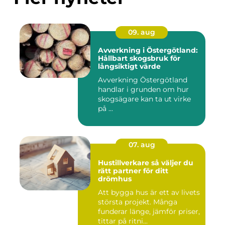
09. aug
Avverkning i Östergötland:
Hållbart skogsbruk för
långsiktigt värde
Avverkning Östergötland
handlar i grunden om hur
skogsägare kan ta ut virke
på ...
07. aug
Hustillverkare så väljer du
rätt partner för ditt
drömhus
Att bygga hus är ett av livets
största projekt. Många
funderar länge, jämför priser,
tittar på ritni...