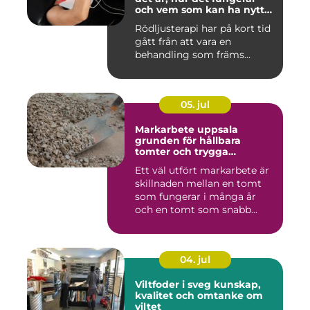
och vem som kan ha nytta
av det
Rödljusterapi har på kort tid
gått från att vara en
behandling som främs...
05. jul
Markarbete uppsala
grunden för hållbara
tomter och trygga
byggprojekt
Ett väl utfört markarbete är
skillnaden mellan en tomt
som fungerar i många år
och en tomt som snabb...
04. jul
Viltfoder i sveg kunskap,
kvalitet och omtanke om
viltet