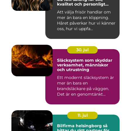
kvalitet och personligt
bemötande
Att välja frisör handlar om
mer än bara en klippning.
Håret påverkar hur vi känner
oss, hur vi uppfa...
30. jul
Släcksystem som skyddar
verksamhet, människor
och utrustning
Ett modernt släcksystem är
mer än bara en
brandsläckare på väggen.
Det är en genomtänkt
lösning som ...
11. jul
Bilfirma helsingborg så
hittar du rätt partner för