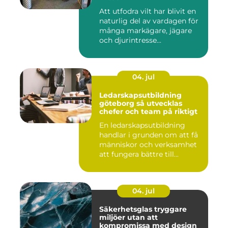
Att utfodra vilt har blivit en
naturlig del av vardagen för
många markägare, jägare
och djurintresse...
04. jul
Ledarskapsutbildning
göteborg så utvecklas
chefer och team på riktigt
En ledarskapsutbildning
handlar i grunden om att få
människor och verksamhet
att fungera bättre till...
04. jul
Säkerhetsglas tryggare
miljöer utan att
kompromissa med design