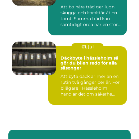
Att bo nära träd ger lugn,
skugga och karaktär åt en
tomt. Samma träd kan
samtidigt oroa när en stor...
01. jul
Däckbyte i hässleholm så
gör du bilen redo för alla
säsonger
Att byta däck är mer än en
rutin två gånger per år. För
bilägare i Hässleholm
handlar det om säkerhe...