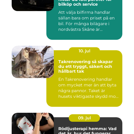
bilköp och service
Att välja bilfirma handlar
sällan bara om priset på en
bil. För många bilägare i
nordvästra Skåne är...
10. jul
Takrenovering så skapar
du ett tryggt, säkert och
hållbart tak
En Takrenovering handlar
om mycket mer än att byta
några pannor. Taket är
husets viktigaste skydd mo...
09. jul
Rödljusterapi hemma: Vad
det är, hur det fungerar