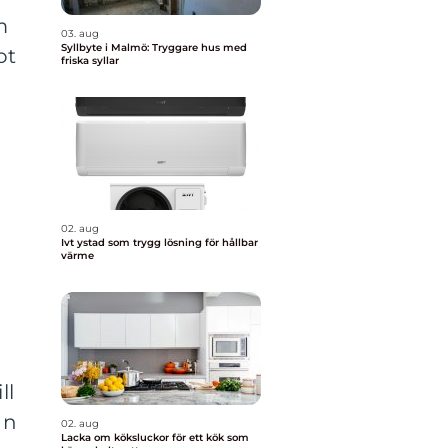
m
03. aug
Syllbyte i Malmö: Tryggare hus med
ot
friska syllar
g
02. aug
Ivt ystad som trygg lösning för hållbar
värme
ll
nn
02. aug
Lacka om köksluckor för ett kök som