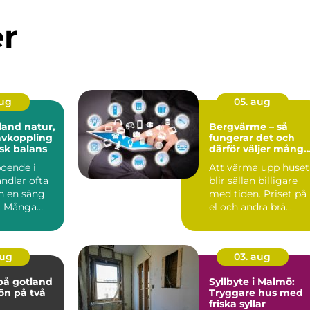
er
aug
05. aug
 natur,
Bergvärme – så
avkoppling
fungerar det och
sk balans
därför väljer många
denna lösning
boende i
Att värma upp huset
ndlar ofta
blir sällan billigare
n en säng
med tiden. Priset på
n. Många
el och andra brä...
 närhet till
aug
03. aug
på gotland
Syllbyte i Malmö:
 ön på två
Tryggare hus med
friska syllar