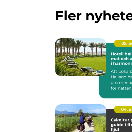
Fler nyhet
05. 
Hotell halland
mat och 
i harmoni
Att boka 
Halland ha
om mer ä
för natte
söker lugn,
n...
04. 
Cykeltur 
guide till
hjul