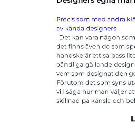
Designers egna mär
Precis som med andra kl
av kända designers
. Det kan vara någon som i
det finns även de som spe
handske är ett så pass lit
oändliga gällande desig
vem som designat den ge
Förutom det som syns utå
vill säga hur man väljer a
skillnad på känsla och b
L