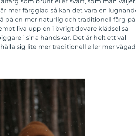
alfärg som brunt eller svart, som man väljer
 är mer färgglad så kan det vara en lugnand
å på en mer naturlig och traditionell färg på
mot liva upp en i övrigt dovare klädsel så
iggare i sina handskar. Det är helt ett val
lla sig lite mer traditionell eller mer vågad