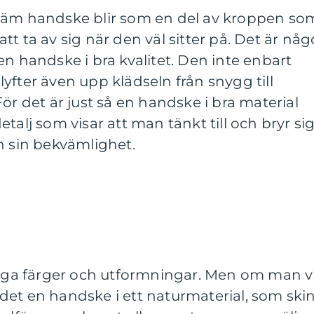
väm handske blir som en del av kroppen so
t ta av sig när den väl sitter på
. Det är någ
en handske i bra kvalitet. Den inte enbart
yfter även upp klädseln från snygg till
ör det är just så en handske i bra material
talj som visar att man tänkt till och bryr si
h sin bekvämlighet.
liga färger och utformningar. Men om man vi
är det en handske i ett naturmaterial, som ski