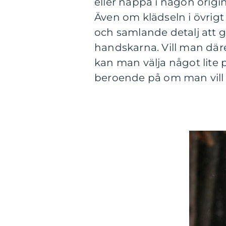
eller nappa i någon origin
Även om klädseln i övrigt
och samlande detalj att g
handskarna. Vill man däre
kan man välja något lite p
beroende på om man vill hå