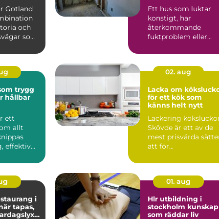
ur Gotland
Ett hus som luktar
mbination
konstigt, har
storia och
återkommande
dsvägar som
fuktproblem eller
hitta ...
diffusa
inomhusbesvär kan...
aug
02. aug
 som trygg
Lacka om köksluck
r hållbar
för ett kök som
känns helt nytt
r ett
Lackering kökslucko
om allt
Skövde är ett av de
knippas
mest prisvärda sätte
 effektiv
att för...
r värme i
aug
01. aug
staurang i
Hlr utbildning i
stockholm kunskap
vardagslyx
som räddar liv