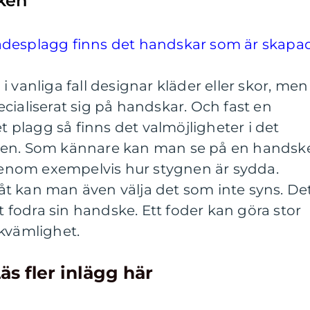
ken
ädesplagg finns det handskar som är skapa
 vanliga fall designar kläder eller skor, men
cialiserat sig på handskar. Och fast en
et plagg så finns det valmöjligheter i det
nen. Som kännare kan man se på en handsk
nom exempelvis hur stygnen är sydda.
t kan man även välja det som inte syns. De
tt fodra sin handske. Ett foder kan göra stor
ekvämlighet.
äs fler inlägg här