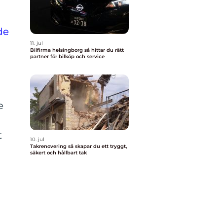
de
11. jul
Bilfirma helsingborg så hittar du rätt
partner för bilköp och service
e
t
10. jul
Takrenovering så skapar du ett tryggt,
säkert och hållbart tak