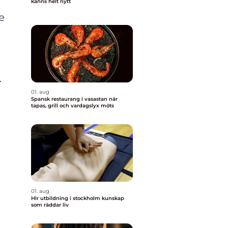
.
känns helt nytt
e
.
01. aug
Spansk restaurang i vasastan när
tapas, grill och vardagslyx möts
01. aug
Hlr utbildning i stockholm kunskap
som räddar liv