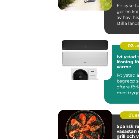
En cykelt
ger en ko
av hav, hi
stilla lan
är svår att 
02. 
Ivt ystad
lösning fö
värme
Ivt ystad ä
begrepp s
oftare för
med trygg,
och hållba
sydliga ...
01. 
Spansk re
vasastan när tapas,
grill och 