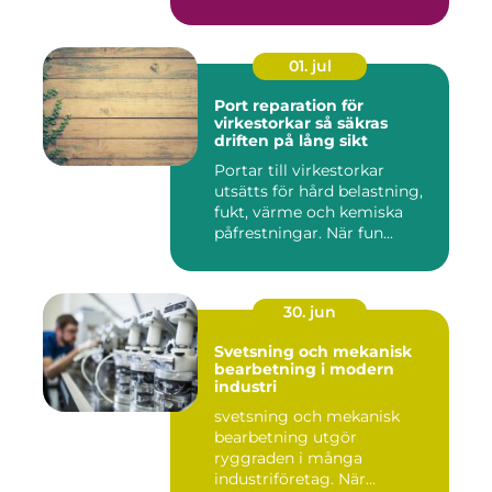
01. jul
Port reparation för
virkestorkar så säkras
driften på lång sikt
Portar till virkestorkar
utsätts för hård belastning,
fukt, värme och kemiska
påfrestningar. När fun...
30. jun
Svetsning och mekanisk
bearbetning i modern
industri
svetsning och mekanisk
bearbetning utgör
ryggraden i många
industriföretag. När