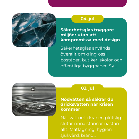
04. jul
Säkerhetsglas tryggare
miljöer utan att
kompromissa med design
Säkerhetsglas används
överallt omkring oss i
bostäder, butiker, skolor och
offentliga byggnader. Sy...
03. jul
Nödvatten så säkrar du
dricksvatten när krisen
kommer
När vattnet i kranen plötsligt
slutar rinna stannar nästan
allt. Matlagning, hygien,
sjukvård, brand...