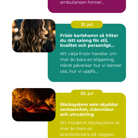
ambulansen hinner...
31. jul
Frisör karlshamn så hittar
du rätt salong för stil,
kvalitet och personligt
bemötande
Att välja frisör handlar om
mer än bara en klippning.
Håret påverkar hur vi känner
oss, hur vi uppfa...
30. jul
Släcksystem som skyddar
verksamhet, människor
och utrustning
Ett modernt släcksystem är
mer än bara en
brandsläckare på väggen.