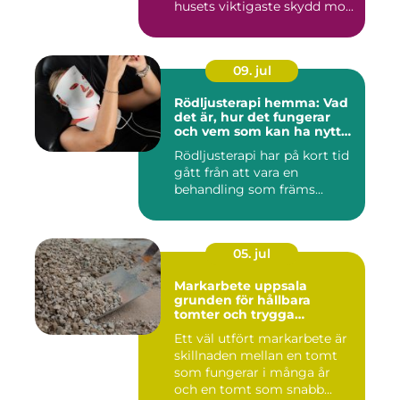
husets viktigaste skydd mo...
09. jul
Rödljusterapi hemma: Vad
det är, hur det fungerar
och vem som kan ha nytta
av det
Rödljusterapi har på kort tid
gått från att vara en
behandling som främs...
05. jul
Markarbete uppsala
grunden för hållbara
tomter och trygga
byggprojekt
Ett väl utfört markarbete är
skillnaden mellan en tomt
som fungerar i många år
och en tomt som snabb...