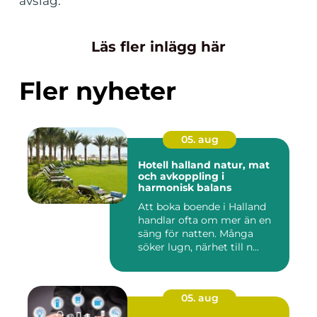
avslag.
Läs fler inlägg här
Fler nyheter
05. aug
Hotell halland natur, mat
och avkoppling i
harmonisk balans
Att boka boende i Halland
handlar ofta om mer än en
säng för natten. Många
söker lugn, närhet till n...
05. aug