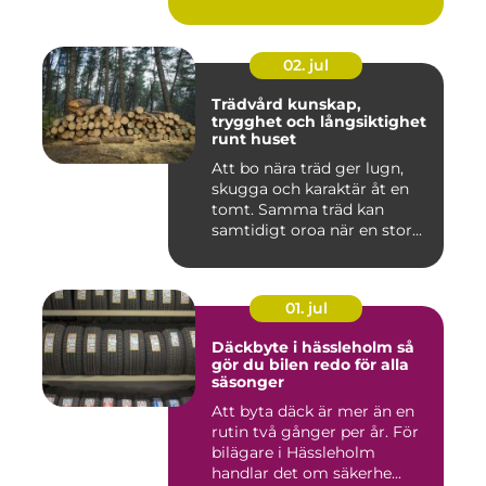
02. jul
Trädvård kunskap,
trygghet och långsiktighet
runt huset
Att bo nära träd ger lugn,
skugga och karaktär åt en
tomt. Samma träd kan
samtidigt oroa när en stor...
01. jul
Däckbyte i hässleholm så
gör du bilen redo för alla
säsonger
Att byta däck är mer än en
rutin två gånger per år. För
bilägare i Hässleholm
handlar det om säkerhe...