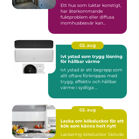
Ett hus som luktar konstigt,
har återkommande
fuktproblem eller diffusa
inomhusbesvär kan...
02. aug
Ivt ystad som trygg lösning
för hållbar värme
Ivt ystad är ett begrepp som
allt oftare förknippas med
trygg, effektiv och hållbar
värme i sydliga ...
02. aug
Lacka om köksluckor för ett
kök som känns helt nytt
Lackering köksluckor Skövde