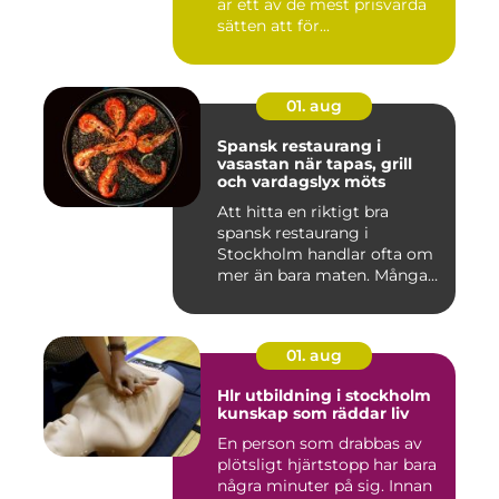
är ett av de mest prisvärda
sätten att för...
01. aug
Spansk restaurang i
vasastan när tapas, grill
och vardagslyx möts
Att hitta en riktigt bra
spansk restaurang i
Stockholm handlar ofta om
mer än bara maten. Många
söke...
01. aug
Hlr utbildning i stockholm
kunskap som räddar liv
En person som drabbas av
plötsligt hjärtstopp har bara
några minuter på sig. Innan