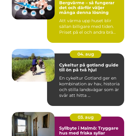
Bergvärme – så fungerar
det och därför väljer
många denna lösning
Att värma upp huset blir
sällan billigare med tiden.
Priset på el och andra brä...
04. aug
Cykeltur på gotland guide
till ön på två hjul
En cykeltur Gotland ger en
kombination av hav, historia
och stilla landsvägar som är
svår att hitta ...
03. aug
Syllbyte i Malmö: Tryggare
hus med friska syllar