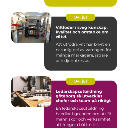
04. jul
Viltfoder i sveg kunskap,
kvalitet och omtanke om
viltet
Att utfodra vilt har blivit en
naturlig del av vardagen för
många markägare, jägare
och djurintresse...
04. jul
Ledarskapsutbildning
göteborg så utvecklas
chefer och team på riktigt
En ledarskapsutbildning
handlar i grunden om att få
människor och verksamhet
att fungera bättre till...