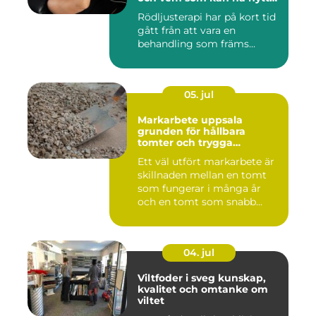
av det
Rödljusterapi har på kort tid
gått från att vara en
behandling som främs...
05. jul
Markarbete uppsala
grunden för hållbara
tomter och trygga
byggprojekt
Ett väl utfört markarbete är
skillnaden mellan en tomt
som fungerar i många år
och en tomt som snabb...
04. jul
Viltfoder i sveg kunskap,
kvalitet och omtanke om
viltet