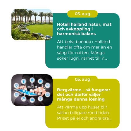
05. aug
Hotell halland natur, mat
och avkoppling i
harmonisk balans
Att boka boende i Halland
handlar ofta om mer än en
säng för natten. Många
söker lugn, närhet till n...
05. aug
Bergvärme – så fungerar
det och därför väljer
många denna lösning
Att värma upp huset blir
sällan billigare med tiden.
Priset på el och andra brä...