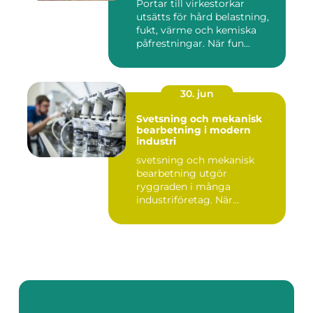
Portar till virkestorkar
utsätts för hård belastning,
fukt, värme och kemiska
påfrestningar. När fun...
30. jun
Svetsning och mekanisk
bearbetning i modern
industri
svetsning och mekanisk
bearbetning utgör
ryggraden i många
industriföretag. När
komplexa anläggninga...