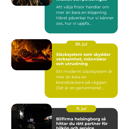
bemötande
Att välja frisör handlar om
mer än bara en klippning.
Håret påverkar hur vi känner
oss, hur vi uppfa...
30. jul
Släcksystem som skyddar
verksamhet, människor
och utrustning
Ett modernt släcksystem är
mer än bara en
brandsläckare på väggen.
Det är en genomtänkt
lösning som ...
11. jul
Bilfirma helsingborg så
hittar du rätt partner för
bilköp och service