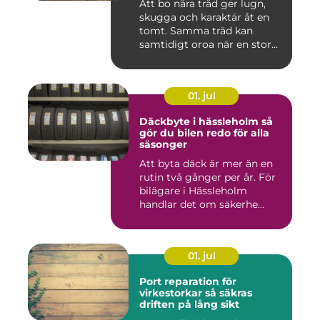
Att bo nära träd ger lugn,
skugga och karaktär åt en
tomt. Samma träd kan
samtidigt oroa när en stor...
01. jul
Däckbyte i hässleholm så
gör du bilen redo för alla
säsonger
Att byta däck är mer än en
rutin två gånger per år. För
bilägare i Hässleholm
handlar det om säkerhe...
01. jul
Port reparation för
virkestorkar så säkras
driften på lång sikt