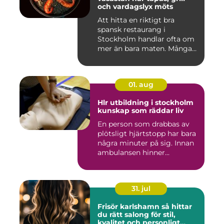
och vardagslyx möts
Att hitta en riktigt bra
spansk restaurang i
Stockholm handlar ofta om
mer än bara maten. Många
söke...
01. aug
Hlr utbildning i stockholm
kunskap som räddar liv
En person som drabbas av
plötsligt hjärtstopp har bara
några minuter på sig. Innan
ambulansen hinner...
31. jul
Frisör karlshamn så hittar
du rätt salong för stil,
kvalitet och personligt