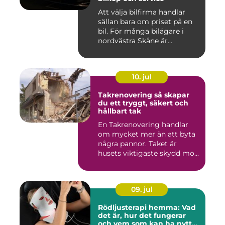
Att välja bilfirma handlar
sällan bara om priset på en
bil. För många bilägare i
nordvästra Skåne är...
10. jul
Takrenovering så skapar
du ett tryggt, säkert och
hållbart tak
En Takrenovering handlar
om mycket mer än att byta
några pannor. Taket är
husets viktigaste skydd mo...
09. jul
Rödljusterapi hemma: Vad
det är, hur det fungerar
och vem som kan ha nytta