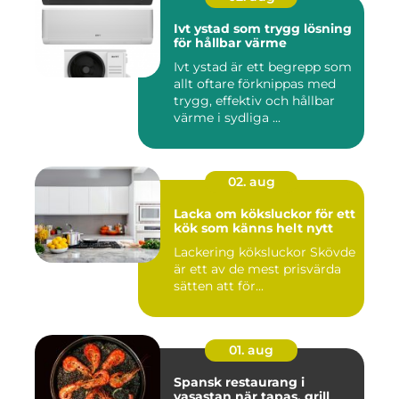
Ivt ystad som trygg lösning
för hållbar värme
Ivt ystad är ett begrepp som
allt oftare förknippas med
trygg, effektiv och hållbar
värme i sydliga ...
02. aug
Lacka om köksluckor för ett
kök som känns helt nytt
Lackering köksluckor Skövde
är ett av de mest prisvärda
sätten att för...
01. aug
Spansk restaurang i
vasastan när tapas, grill