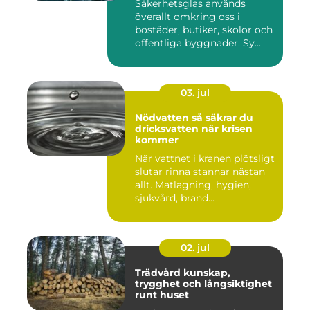
Säkerhetsglas används
överallt omkring oss i
bostäder, butiker, skolor och
offentliga byggnader. Sy...
03. jul
Nödvatten så säkrar du
dricksvatten när krisen
kommer
När vattnet i kranen plötsligt
slutar rinna stannar nästan
allt. Matlagning, hygien,
sjukvård, brand...
02. jul
Trädvård kunskap,
trygghet och långsiktighet
runt huset