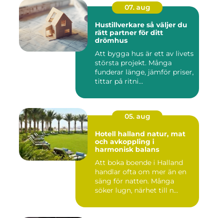
07. aug
Hustillverkare så väljer du
rätt partner för ditt
drömhus
Att bygga hus är ett av livets
största projekt. Många
funderar länge, jämför priser,
tittar på ritni...
05. aug
Hotell halland natur, mat
och avkoppling i
harmonisk balans
Att boka boende i Halland
handlar ofta om mer än en
säng för natten. Många
söker lugn, närhet till n...