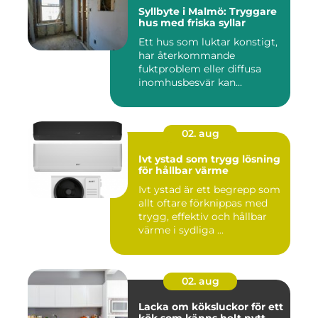
Syllbyte i Malmö: Tryggare
hus med friska syllar
Ett hus som luktar konstigt,
har återkommande
fuktproblem eller diffusa
inomhusbesvär kan...
02. aug
Ivt ystad som trygg lösning
för hållbar värme
Ivt ystad är ett begrepp som
allt oftare förknippas med
trygg, effektiv och hållbar
värme i sydliga ...
02. aug
Lacka om köksluckor för ett