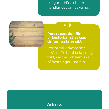
bilägare i Hässleholm
handlar det om säkerhe...
01. jul
Port reparation för
virkestorkar så säkras
driften på lång sikt
Portar till virkestorkar
utsätts för hård belastning,
fukt, värme och kemiska
påfrestningar. När fun...
Adress