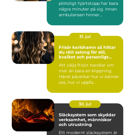
plötsligt hjärtstopp har bara
några minuter på sig. Innan
ambulansen hinner...
31. jul
Frisör karlshamn så hittar
du rätt salong för stil,
kvalitet och personligt
bemötande
Att välja frisör handlar om
mer än bara en klippning.
Håret påverkar hur vi känner
oss, hur vi uppfa...
30. jul
Släcksystem som skyddar
verksamhet, människor
och utrustning
Ett modernt släcksystem är