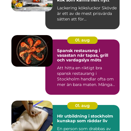
kök som känns helt nytt
Lackering köksluckor Skövde
är ett av de mest prisvärda
sätten att för...
01. aug
Spansk restaurang i
vasastan när tapas, grill
och vardagslyx möts
Att hitta en riktigt bra
spansk restaurang i
Stockholm handlar ofta om
mer än bara maten. Många
söke...
01. aug
Hlr utbildning i stockholm
kunskap som räddar liv
En person som drabbas av