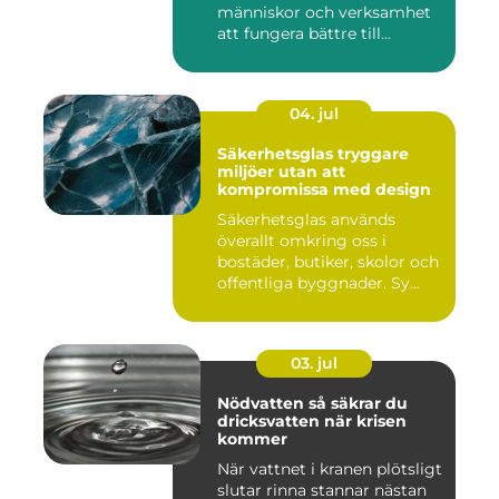
människor och verksamhet
att fungera bättre till...
04. jul
Säkerhetsglas tryggare
miljöer utan att
kompromissa med design
Säkerhetsglas används
överallt omkring oss i
bostäder, butiker, skolor och
offentliga byggnader. Sy...
03. jul
Nödvatten så säkrar du
dricksvatten när krisen
kommer
När vattnet i kranen plötsligt
slutar rinna stannar nästan