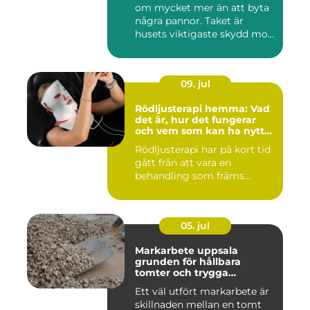
om mycket mer än att byta
några pannor. Taket är
husets viktigaste skydd mo...
09. jul
Rödljusterapi hemma: Vad
det är, hur det fungerar
och vem som kan ha nytta
av det
Rödljusterapi har på kort tid
gått från att vara en
behandling som främs...
05. jul
Markarbete uppsala
grunden för hållbara
tomter och trygga
byggprojekt
Ett väl utfört markarbete är
skillnaden mellan en tomt