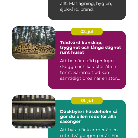
allt. Matlagning, hygien,
sjukvård, brand...
02. jul
Trädvård kunskap,
trygghet och långsiktighet
runt huset
Att bo nära träd ger lugn,
skugga och karaktär åt en
tomt. Samma träd kan
samtidigt oroa när en stor...
01. jul
Däckbyte i hässleholm så
gör du bilen redo för alla
säsonger
Att byta däck är mer än en
rutin två gånger per år. För