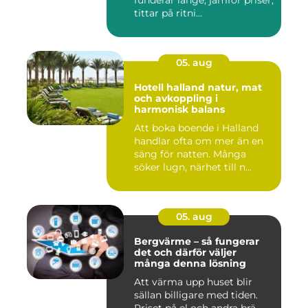
funderar länge, jämför priser,
tittar på ritni...
05. aug
Hotell halland natur, mat
och avkoppling i
harmonisk balans
Att boka boende i Halland
handlar ofta om mer än en
säng för natten. Många
söker lugn, närhet till n...
05. aug
Bergvärme – så fungerar
det och därför väljer
många denna lösning
Att värma upp huset blir
sällan billigare med tiden.