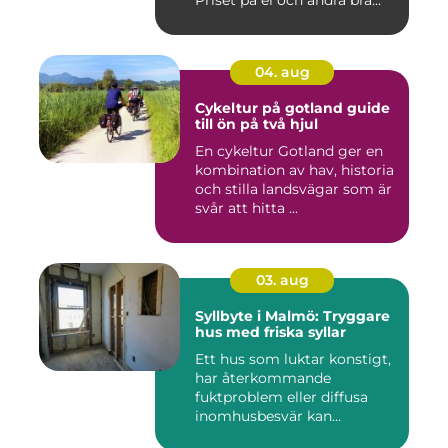
Priset på el och andra brä...
04. aug
Cykeltur på gotland guide
till ön på två hjul
En cykeltur Gotland ger en
kombination av hav, historia
och stilla landsvägar som är
svår att hitta ...
03. aug
Syllbyte i Malmö: Tryggare
hus med friska syllar
Ett hus som luktar konstigt,
har återkommande
fuktproblem eller diffusa
inomhusbesvär kan...