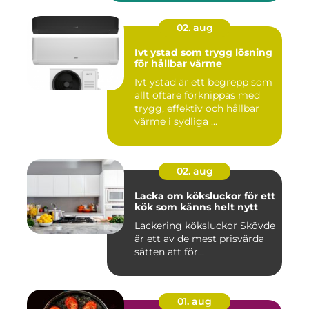
02. aug
Ivt ystad som trygg lösning
för hållbar värme
Ivt ystad är ett begrepp som
allt oftare förknippas med
trygg, effektiv och hållbar
värme i sydliga ...
02. aug
Lacka om köksluckor för ett
kök som känns helt nytt
Lackering köksluckor Skövde
är ett av de mest prisvärda
sätten att för...
01. aug