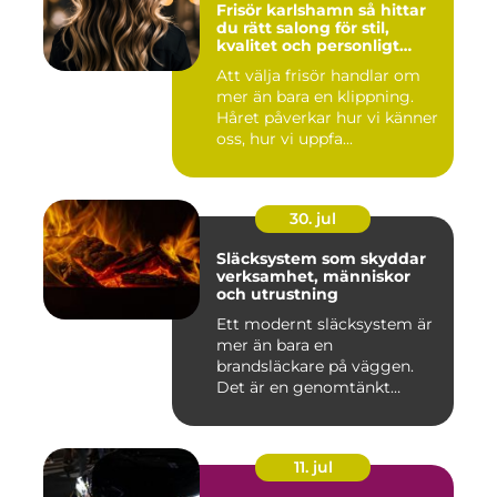
Frisör karlshamn så hittar
du rätt salong för stil,
kvalitet och personligt
bemötande
Att välja frisör handlar om
mer än bara en klippning.
Håret påverkar hur vi känner
oss, hur vi uppfa...
30. jul
Släcksystem som skyddar
verksamhet, människor
och utrustning
Ett modernt släcksystem är
mer än bara en
brandsläckare på väggen.
Det är en genomtänkt
lösning som ...
11. jul