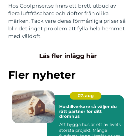
Hos Coolpriser.se finns ett brett utbud av
flera luftfräschare och dofter från olika
märken. Tack vare deras förmånliga priser så
blir det inget problem att fylla hela hemmet
med väldoft.
Läs fler inlägg här
Fler nyheter
07. aug
Hustillverkare så väljer du
rätt partner för ditt
drömhus
Att bygga hus är ett av livets
största projekt. Många