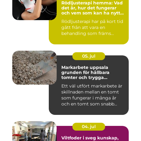
Rödljusterapi hemma: Vad
det är, hur det fungerar
och vem som kan ha nytta
av det
Rödljusterapi har på kort tid
gått från att vara en
behandling som främs...
05. jul
Markarbete uppsala
grunden för hållbara
tomter och trygga
byggprojekt
Ett väl utfört markarbete är
skillnaden mellan en tomt
som fungerar i många år
och en tomt som snabb...
04. jul
Viltfoder i sveg kunskap,