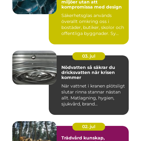
miljöer utan att
kompromissa med design
Säkerhetsglas används
överallt omkring oss i
bostäder, butiker, skolor och
offentliga byggnader. Sy...
03. jul
Nödvatten så säkrar du
dricksvatten när krisen
kommer
När vattnet i kranen plötsligt
slutar rinna stannar nästan
allt. Matlagning, hygien,
sjukvård, brand...
02. jul
Trädvård kunskap,