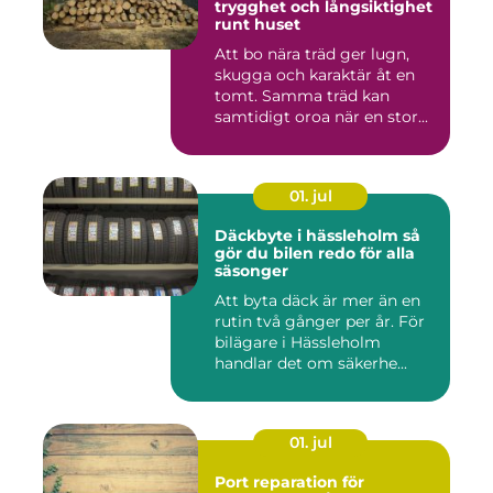
trygghet och långsiktighet
runt huset
Att bo nära träd ger lugn,
skugga och karaktär åt en
tomt. Samma träd kan
samtidigt oroa när en stor...
01. jul
Däckbyte i hässleholm så
gör du bilen redo för alla
säsonger
Att byta däck är mer än en
rutin två gånger per år. För
bilägare i Hässleholm
handlar det om säkerhe...
01. jul
Port reparation för