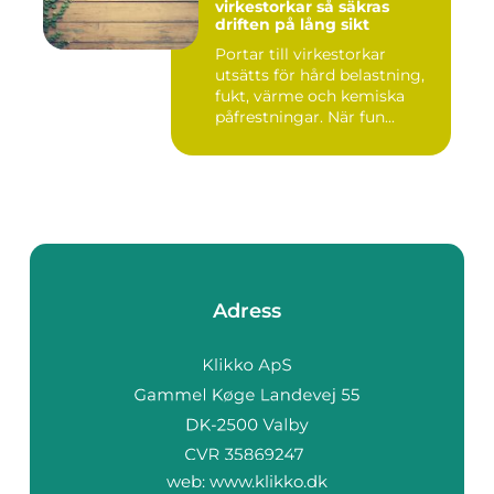
virkestorkar så säkras
driften på lång sikt
Portar till virkestorkar
utsätts för hård belastning,
fukt, värme och kemiska
påfrestningar. När fun...
Adress
web:
www.klikko.dk